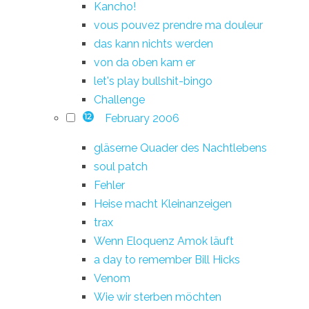
Kancho!
vous pouvez prendre ma douleur
das kann nichts werden
von da oben kam er
let's play bullshit-bingo
Challenge
February 2006
12
gläserne Quader des Nachtlebens
soul patch
Fehler
Heise macht Kleinanzeigen
trax
Wenn Eloquenz Amok läuft
a day to remember Bill Hicks
Venom
Wie wir sterben möchten