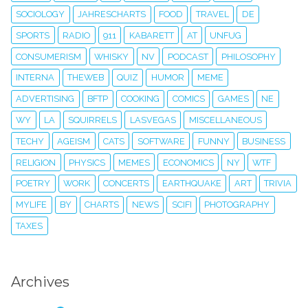
SOCIOLOGY
JAHRESCHARTS
FOOD
TRAVEL
DE
SPORTS
RADIO
911
KABARETT
AT
UNFUG
CONSUMERISM
WHISKY
NV
PODCAST
PHILOSOPHY
INTERNA
THEWEB
QUIZ
HUMOR
MEME
ADVERTISING
BFTP
COOKING
COMICS
GAMES
NE
WY
LA
SQUIRRELS
LASVEGAS
MISCELLANEOUS
TECHY
AGEISM
CATS
SOFTWARE
FUNNY
BUSINESS
RELIGION
PHYSICS
MEMES
ECONOMICS
NY
WTF
POETRY
WORK
CONCERTS
EARTHQUAKE
ART
TRIVIA
MYLIFE
BY
CHARTS
NEWS
SCIFI
PHOTOGRAPHY
TAXES
Archives