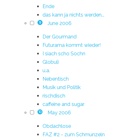
Ende
das kann ja nichts werden...
June 2006
9
Der Gourmand
Futurama kommt wieder!
I siach scho Sochn
Globuli
u.a.
Nebentisch
Musik und Politik
rischdisch
caffeine and sugar
May 2006
10
Obdachlose
FAZ #2 - zum Schmunzeln