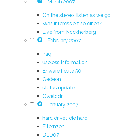
March 2007
3
On the stereo, listen as we go
Was interessiert so einen?
Live from Nockherberg
February 2007
6
Iraq
useless information
Er wäre heute 50
Gedeon
status update
Owelodn
January 2007
6
hard drives die hard
Elternzeit
DLD07