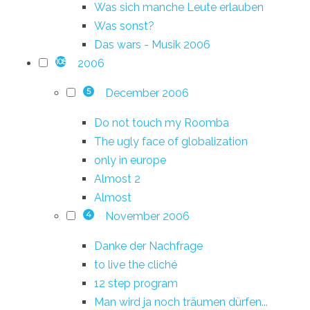
Was sich manche Leute erlauben
Was sonst?
Das wars - Musik 2006
2006
108
December 2006
5
Do not touch my Roomba
The ugly face of globalization
only in europe
Almost 2
Almost
November 2006
4
Danke der Nachfrage
to live the cliché
12 step program
Man wird ja noch träumen dürfen...