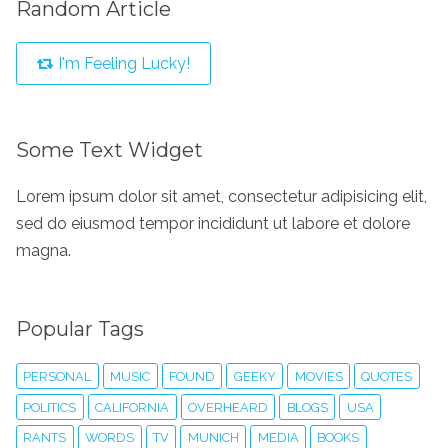
Random Article
I'm Feeling Lucky!
Some Text Widget
Lorem ipsum dolor sit amet, consectetur adipisicing elit,
sed do eiusmod tempor incididunt ut labore et dolore
magna.
Popular Tags
PERSONAL
MUSIC
FOUND
GEEKY
MOVIES
QUOTES
POLITICS
CALIFORNIA
OVERHEARD
BLOGS
USA
RANTS
WORDS
TV
MUNICH
MEDIA
BOOKS