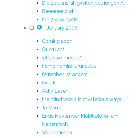
Die Leidensfähigkeiten des jungen A.
Reeeeeecola!
the 7 year cycle
January 2006
16
Coming soon
Querulant
who said meme?
homo homini furunculus
fernsehen ist anders
Quark
Aktiv Lesen
the mind works in mysterious ways
Ja Mama
Ende November, Mobiltelefon am
Nebentisch
Studentinnen