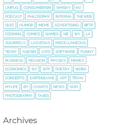
UNFUG
CONSUMERISM
WHISKY
NV
PODCAST
PHILOSOPHY
INTERNA
THEWEB
QUIZ
HUMOR
MEME
ADVERTISING
BFTP
COOKING
COMICS
GAMES
NE
WY
LA
SQUIRRELS
LASVEGAS
MISCELLANEOUS
TECHY
AGEISM
CATS
SOFTWARE
FUNNY
BUSINESS
RELIGION
PHYSICS
MEMES
ECONOMICS
NY
WTF
POETRY
WORK
CONCERTS
EARTHQUAKE
ART
TRIVIA
MYLIFE
BY
CHARTS
NEWS
SCIFI
PHOTOGRAPHY
TAXES
Archives