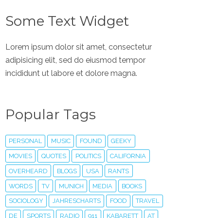
Some Text Widget
Lorem ipsum dolor sit amet, consectetur
adipisicing elit, sed do eiusmod tempor
incididunt ut labore et dolore magna.
Popular Tags
PERSONAL
MUSIC
FOUND
GEEKY
MOVIES
QUOTES
POLITICS
CALIFORNIA
OVERHEARD
BLOGS
USA
RANTS
WORDS
TV
MUNICH
MEDIA
BOOKS
SOCIOLOGY
JAHRESCHARTS
FOOD
TRAVEL
DE
SPORTS
RADIO
911
KABARETT
AT