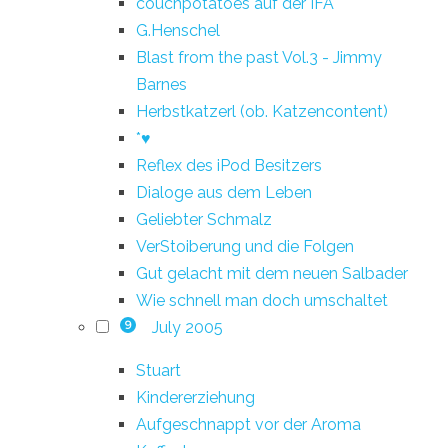
couchpotatoes auf der IFA
G.Henschel
Blast from the past Vol.3 - Jimmy
Barnes
Herbstkatzerl (ob. Katzencontent)
*♥
Reflex des iPod Besitzers
Dialoge aus dem Leben
Geliebter Schmalz
VerStoiberung und die Folgen
Gut gelacht mit dem neuen Salbader
Wie schnell man doch umschaltet
July 2005
9
Stuart
Kindererziehung
Aufgeschnappt vor der Aroma