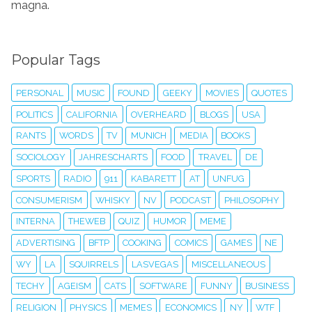
magna.
Popular Tags
PERSONAL
MUSIC
FOUND
GEEKY
MOVIES
QUOTES
POLITICS
CALIFORNIA
OVERHEARD
BLOGS
USA
RANTS
WORDS
TV
MUNICH
MEDIA
BOOKS
SOCIOLOGY
JAHRESCHARTS
FOOD
TRAVEL
DE
SPORTS
RADIO
911
KABARETT
AT
UNFUG
CONSUMERISM
WHISKY
NV
PODCAST
PHILOSOPHY
INTERNA
THEWEB
QUIZ
HUMOR
MEME
ADVERTISING
BFTP
COOKING
COMICS
GAMES
NE
WY
LA
SQUIRRELS
LASVEGAS
MISCELLANEOUS
TECHY
AGEISM
CATS
SOFTWARE
FUNNY
BUSINESS
RELIGION
PHYSICS
MEMES
ECONOMICS
NY
WTF