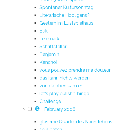
Spontaner Kultursonntag
Literarische Hooligans?
Gestern im Lustspielhaus
Buk
Telemark
Schriftsteller
Benjamin
Kancho!
vous pouvez prendre ma douleur
das kann nichts werden
von da oben kam er
let's play bullshit-bingo
Challenge
February 2006
12
gläserne Quader des Nachtlebens
soul patch