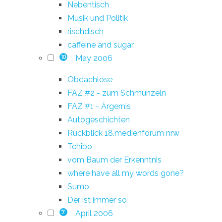
Nebentisch
Musik und Politik
rischdisch
caffeine and sugar
May 2006
10
Obdachlose
FAZ #2 - zum Schmunzeln
FAZ #1 - Ärgernis
Autogeschichten
Rückblick 18.medienforum nrw
Tchibo
vom Baum der Erkenntnis
where have all my words gone?
Sumo
Der ist immer so
April 2006
7