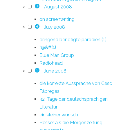
August 2008
1
on screenwriting
July 2008
4
dringend benötigte parodien (1)
*@&#%!
Blue Man Group
Radiohead
June 2008
5
die korrekte Aussprache von Cesc
Fàbregas
32. Tage der deutschsprachigen
Literatur
ein kleiner wunsch
Besser als die Morgenzeitung