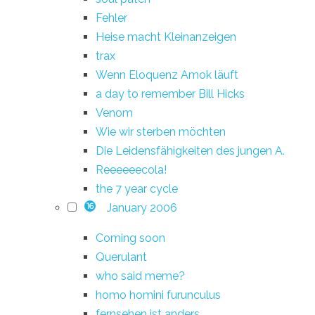
Fehler
Heise macht Kleinanzeigen
trax
Wenn Eloquenz Amok läuft
a day to remember Bill Hicks
Venom
Wie wir sterben möchten
Die Leidensfähigkeiten des jungen A.
Reeeeeecola!
the 7 year cycle
January 2006
16
Coming soon
Querulant
who said meme?
homo homini furunculus
fernsehen ist anders