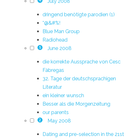
July 2008
4
dringend benötigte parodien (1)
*@&#%!
Blue Man Group
Radiohead
June 2008
5
die korrekte Aussprache von Cesc
Fàbregas
32. Tage der deutschsprachigen
Literatur
ein kleiner wunsch
Besser als die Morgenzeitung
our parents
May 2008
2
Dating and pre-selection in the 21st