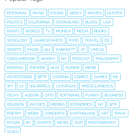
PERSONAL
MUSIC
FOUND
GEEKY
MOVIES
QUOTES
POLITICS
CALIFORNIA
OVERHEARD
BLOGS
USA
RANTS
WORDS
TV
MUNICH
MEDIA
BOOKS
SOCIOLOGY
JAHRESCHARTS
FOOD
TRAVEL
DE
SPORTS
RADIO
911
KABARETT
AT
UNFUG
CONSUMERISM
WHISKY
NV
PODCAST
PHILOSOPHY
INTERNA
THEWEB
QUIZ
HUMOR
MEME
ADVERTISING
BFTP
COOKING
COMICS
GAMES
NE
WY
LA
SQUIRRELS
LASVEGAS
MISCELLANEOUS
TECHY
AGEISM
CATS
SOFTWARE
FUNNY
BUSINESS
RELIGION
PHYSICS
MEMES
ECONOMICS
NY
WTF
POETRY
WORK
CONCERTS
EARTHQUAKE
ART
TRIVIA
MYLIFE
BY
CHARTS
NEWS
SCIFI
PHOTOGRAPHY
TAXES