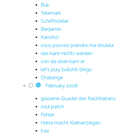
Buk
Telemark
Schriftsteller
Benjamin
Kancho!
vous pouvez prendre ma douleur
das kann nichts werden
von da oben kam er
let's play bullshit-bingo
Challenge
February 2006
12
gläserne Quader des Nachtlebens
soul patch
Fehler
Heise macht Kleinanzeigen
trax