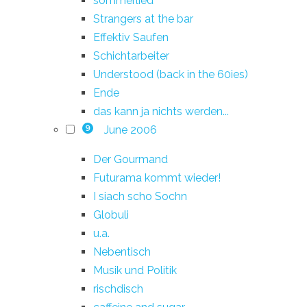
sommerlied
Strangers at the bar
Effektiv Saufen
Schichtarbeiter
Understood (back in the 60ies)
Ende
das kann ja nichts werden...
June 2006
9
Der Gourmand
Futurama kommt wieder!
I siach scho Sochn
Globuli
u.a.
Nebentisch
Musik und Politik
rischdisch