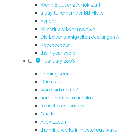
Wenn Eloquenz Amok läuft
a day to remember Bill Hicks
Venom
Wie wir sterben möchten
Die Leidensfähigkeiten des jungen A.
Reeeeeecola!
the 7 year cycle
January 2006
16
Coming soon
Querulant
who said meme?
homo homini furunculus
fernsehen ist anders
Quark
Aktiv Lesen
the mind works in mysterious ways