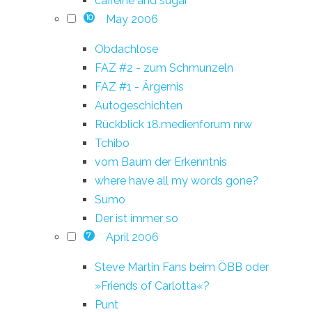
caffeine and sugar
May 2006
10
Obdachlose
FAZ #2 - zum Schmunzeln
FAZ #1 - Ärgernis
Autogeschichten
Rückblick 18.medienforum nrw
Tchibo
vom Baum der Erkenntnis
where have all my words gone?
Sumo
Der ist immer so
April 2006
7
Steve Martin Fans beim ÖBB oder
»Friends of Carlotta«?
Punt