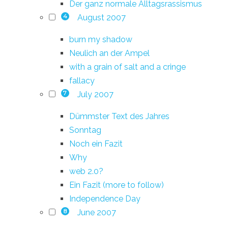
Der ganz normale Alltagsrassismus
August 2007
4
burn my shadow
Neulich an der Ampel
with a grain of salt and a cringe
fallacy
July 2007
7
Dümmster Text des Jahres
Sonntag
Noch ein Fazit
Why
web 2.0?
Ein Fazit (more to follow)
Independence Day
June 2007
8