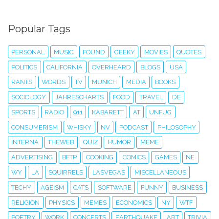
Popular Tags
PERSONAL
MUSIC
FOUND
GEEKY
MOVIES
QUOTES
POLITICS
CALIFORNIA
OVERHEARD
BLOGS
USA
RANTS
WORDS
TV
MUNICH
MEDIA
BOOKS
SOCIOLOGY
JAHRESCHARTS
FOOD
TRAVEL
DE
SPORTS
RADIO
911
KABARETT
AT
UNFUG
CONSUMERISM
WHISKY
NV
PODCAST
PHILOSOPHY
INTERNA
THEWEB
QUIZ
HUMOR
MEME
ADVERTISING
BFTP
COOKING
COMICS
GAMES
NE
WY
LA
SQUIRRELS
LASVEGAS
MISCELLANEOUS
TECHY
AGEISM
CATS
SOFTWARE
FUNNY
BUSINESS
RELIGION
PHYSICS
MEMES
ECONOMICS
NY
WTF
POETRY
WORK
CONCERTS
EARTHQUAKE
ART
TRIVIA