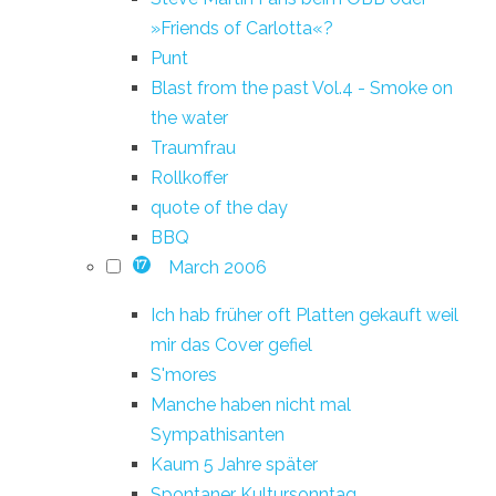
»Friends of Carlotta«?
Punt
Blast from the past Vol.4 - Smoke on
the water
Traumfrau
Rollkoffer
quote of the day
BBQ
March 2006
17
Ich hab früher oft Platten gekauft weil
mir das Cover gefiel
S'mores
Manche haben nicht mal
Sympathisanten
Kaum 5 Jahre später
Spontaner Kultursonntag