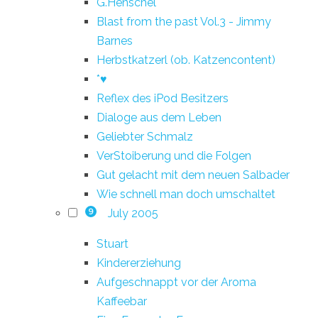
G.Henschel
Blast from the past Vol.3 - Jimmy
Barnes
Herbstkatzerl (ob. Katzencontent)
*♥
Reflex des iPod Besitzers
Dialoge aus dem Leben
Geliebter Schmalz
VerStoiberung und die Folgen
Gut gelacht mit dem neuen Salbader
Wie schnell man doch umschaltet
July 2005
9
Stuart
Kindererziehung
Aufgeschnappt vor der Aroma
Kaffeebar