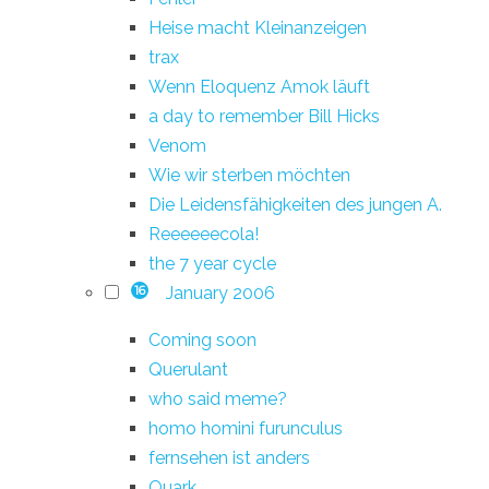
Heise macht Kleinanzeigen
trax
Wenn Eloquenz Amok läuft
a day to remember Bill Hicks
Venom
Wie wir sterben möchten
Die Leidensfähigkeiten des jungen A.
Reeeeeecola!
the 7 year cycle
January 2006
16
Coming soon
Querulant
who said meme?
homo homini furunculus
fernsehen ist anders
Quark