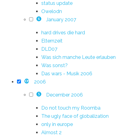
status update
Owelodn
January 2007
6
hard drives die hard
Elternzeit
DLD07
Was sich manche Leute erlauben
Was sonst?
Das wars - Musik 2006
2006
108
December 2006
5
Do not touch my Roomba
The ugly face of globalization
only in europe
Almost 2