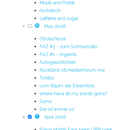
Musik und Politik
rischdisch
caffeine and sugar
May 2006
10
Obdachlose
FAZ #2 - zum Schmunzeln
FAZ #1 - Ärgernis
Autogeschichten
Rückblick 18.medienforum nrw
Tchibo
vom Baum der Erkenntnis
where have all my words gone?
Sumo
Der ist immer so
April 2006
7
Steve Martin Fans beim ÖBB oder