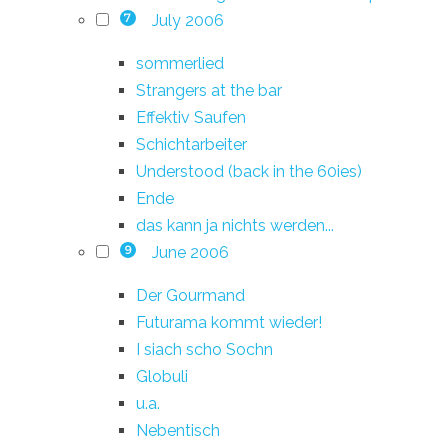
July 2006
7
sommerlied
Strangers at the bar
Effektiv Saufen
Schichtarbeiter
Understood (back in the 60ies)
Ende
das kann ja nichts werden...
June 2006
9
Der Gourmand
Futurama kommt wieder!
I siach scho Sochn
Globuli
u.a.
Nebentisch