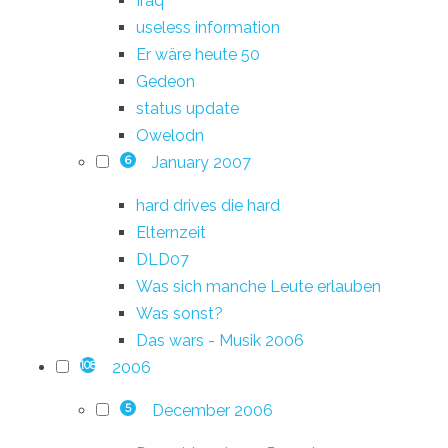
Iraq
useless information
Er wäre heute 50
Gedeon
status update
Owelodn
January 2007
6
hard drives die hard
Elternzeit
DLD07
Was sich manche Leute erlauben
Was sonst?
Das wars - Musik 2006
2006
108
December 2006
5