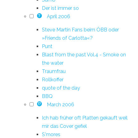
Der ist immer so
April 2006
7
Steve Martin Fans beim ÖBB oder
»Friends of Carlotta«?
Punt
Blast from the past Vol.4 - Smoke on
the water
Traumfrau
Rollkoffer
quote of the day
BBQ
March 2006
17
Ich hab früher oft Platten gekauft weil
mir das Cover gefiel
S'mores