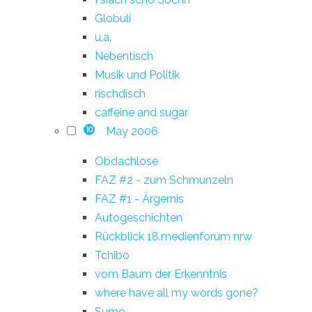
Globuli
u.a.
Nebentisch
Musik und Politik
rischdisch
caffeine and sugar
May 2006
10
Obdachlose
FAZ #2 - zum Schmunzeln
FAZ #1 - Ärgernis
Autogeschichten
Rückblick 18.medienforum nrw
Tchibo
vom Baum der Erkenntnis
where have all my words gone?
Sumo