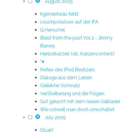
August 2005
12
Irgendetwas fehlt
couchpotatoes auf der IFA
G.Henschel
Blast from the past Vol.3 - Jimmy
Barnes
Herbstkatzerl (ob. Katzencontent)
*♥
Reflex des iPod Besitzers
Dialoge aus dem Leben
Geliebter Schmalz
VerStoiberung und die Folgen
Gut gelacht mit dem neuen Salbader
Wie schnell man doch umschaltet
July 2005
9
Stuart