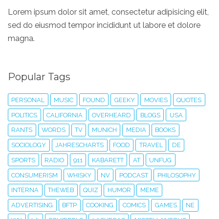
Lorem ipsum dolor sit amet, consectetur adipisicing elit,
sed do eiusmod tempor incididunt ut labore et dolore
magna.
Popular Tags
PERSONAL
MUSIC
FOUND
GEEKY
MOVIES
QUOTES
POLITICS
CALIFORNIA
OVERHEARD
BLOGS
USA
RANTS
WORDS
TV
MUNICH
MEDIA
BOOKS
SOCIOLOGY
JAHRESCHARTS
FOOD
TRAVEL
DE
SPORTS
RADIO
911
KABARETT
AT
UNFUG
CONSUMERISM
WHISKY
NV
PODCAST
PHILOSOPHY
INTERNA
THEWEB
QUIZ
HUMOR
MEME
ADVERTISING
BFTP
COOKING
COMICS
GAMES
NE