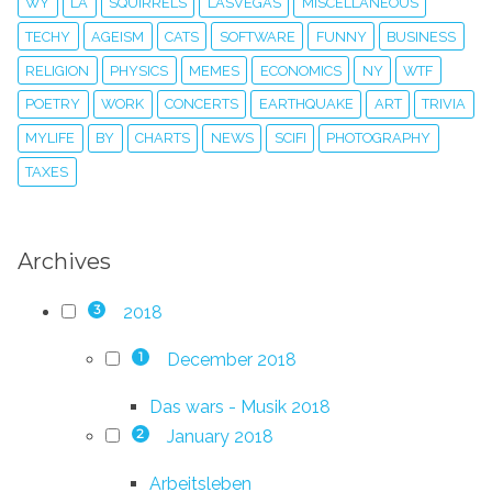
WY
LA
SQUIRRELS
LASVEGAS
MISCELLANEOUS
TECHY
AGEISM
CATS
SOFTWARE
FUNNY
BUSINESS
RELIGION
PHYSICS
MEMES
ECONOMICS
NY
WTF
POETRY
WORK
CONCERTS
EARTHQUAKE
ART
TRIVIA
MYLIFE
BY
CHARTS
NEWS
SCIFI
PHOTOGRAPHY
TAXES
Archives
2018
3
December 2018
1
Das wars - Musik 2018
January 2018
2
Arbeitsleben