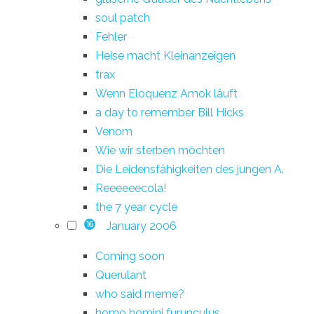
soul patch
Fehler
Heise macht Kleinanzeigen
trax
Wenn Eloquenz Amok läuft
a day to remember Bill Hicks
Venom
Wie wir sterben möchten
Die Leidensfähigkeiten des jungen A.
Reeeeeecola!
the 7 year cycle
January 2006
16
Coming soon
Querulant
who said meme?
homo homini furunculus