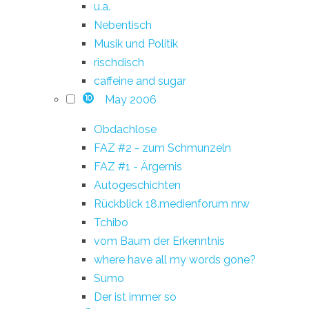
u.a.
Nebentisch
Musik und Politik
rischdisch
caffeine and sugar
May 2006
10
Obdachlose
FAZ #2 - zum Schmunzeln
FAZ #1 - Ärgernis
Autogeschichten
Rückblick 18.medienforum nrw
Tchibo
vom Baum der Erkenntnis
where have all my words gone?
Sumo
Der ist immer so