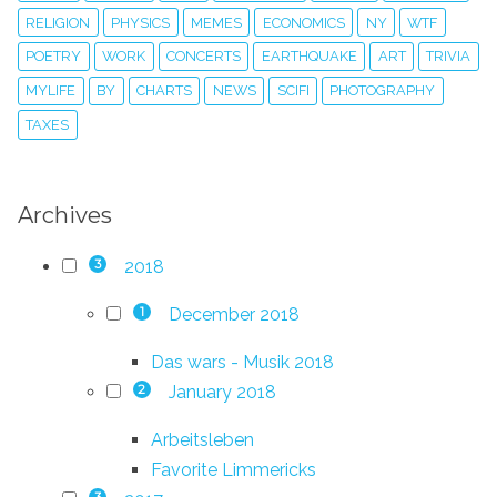
RELIGION
PHYSICS
MEMES
ECONOMICS
NY
WTF
POETRY
WORK
CONCERTS
EARTHQUAKE
ART
TRIVIA
MYLIFE
BY
CHARTS
NEWS
SCIFI
PHOTOGRAPHY
TAXES
Archives
2018
3
December 2018
1
Das wars - Musik 2018
January 2018
2
Arbeitsleben
Favorite Limmericks