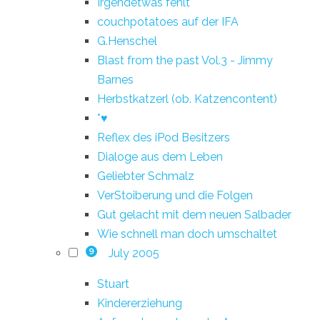
Irgendetwas fehlt
couchpotatoes auf der IFA
G.Henschel
Blast from the past Vol.3 - Jimmy
Barnes
Herbstkatzerl (ob. Katzencontent)
*♥
Reflex des iPod Besitzers
Dialoge aus dem Leben
Geliebter Schmalz
VerStoiberung und die Folgen
Gut gelacht mit dem neuen Salbader
Wie schnell man doch umschaltet
July 2005
9
Stuart
Kindererziehung