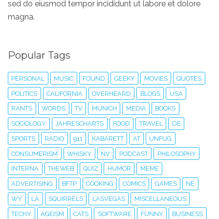
sed do eiusmod tempor incididunt ut labore et dolore
magna.
Popular Tags
PERSONAL
MUSIC
FOUND
GEEKY
MOVIES
QUOTES
POLITICS
CALIFORNIA
OVERHEARD
BLOGS
USA
RANTS
WORDS
TV
MUNICH
MEDIA
BOOKS
SOCIOLOGY
JAHRESCHARTS
FOOD
TRAVEL
DE
SPORTS
RADIO
911
KABARETT
AT
UNFUG
CONSUMERISM
WHISKY
NV
PODCAST
PHILOSOPHY
INTERNA
THEWEB
QUIZ
HUMOR
MEME
ADVERTISING
BFTP
COOKING
COMICS
GAMES
NE
WY
LA
SQUIRRELS
LASVEGAS
MISCELLANEOUS
TECHY
AGEISM
CATS
SOFTWARE
FUNNY
BUSINESS