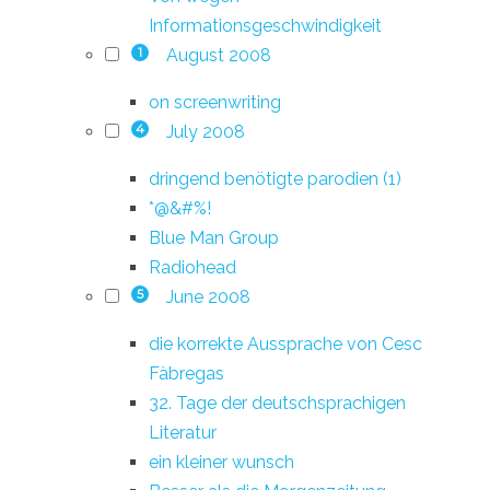
Informationsgeschwindigkeit
August 2008
1
on screenwriting
July 2008
4
dringend benötigte parodien (1)
*@&#%!
Blue Man Group
Radiohead
June 2008
5
die korrekte Aussprache von Cesc
Fàbregas
32. Tage der deutschsprachigen
Literatur
ein kleiner wunsch