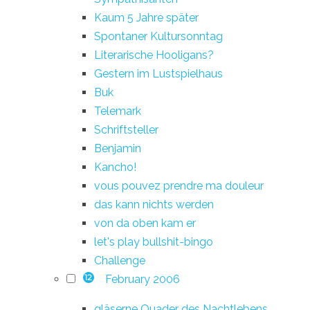
Kaum 5 Jahre später
Spontaner Kultursonntag
Literarische Hooligans?
Gestern im Lustspielhaus
Buk
Telemark
Schriftsteller
Benjamin
Kancho!
vous pouvez prendre ma douleur
das kann nichts werden
von da oben kam er
let's play bullshit-bingo
Challenge
February 2006
12
gläserne Quader des Nachtlebens