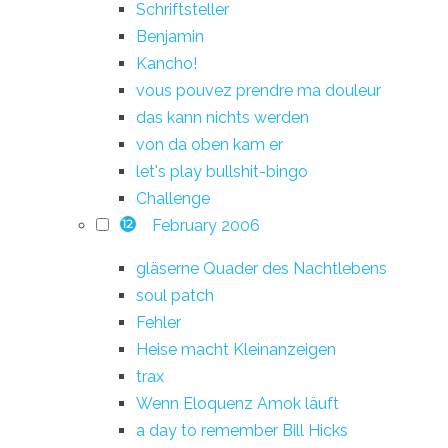
Schriftsteller
Benjamin
Kancho!
vous pouvez prendre ma douleur
das kann nichts werden
von da oben kam er
let's play bullshit-bingo
Challenge
February 2006
12
gläserne Quader des Nachtlebens
soul patch
Fehler
Heise macht Kleinanzeigen
trax
Wenn Eloquenz Amok läuft
a day to remember Bill Hicks