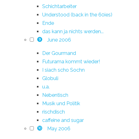
Schichtarbeiter
Understood (back in the 60ies)
Ende
das kann ja nichts werden...
June 2006
9
Der Gourmand
Futurama kommt wieder!
I siach scho Sochn
Globuli
u.a.
Nebentisch
Musik und Politik
rischdisch
caffeine and sugar
May 2006
10