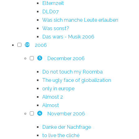
Elternzeit
DLD07
Was sich manche Leute erlauben
Was sonst?
Das wars - Musik 2006
2006
108
December 2006
5
Do not touch my Roomba
The ugly face of globalization
only in europe
Almost 2
Almost
November 2006
4
Danke der Nachfrage
to live the cliché