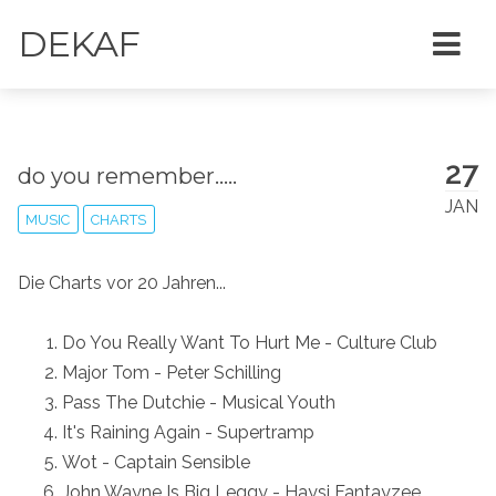
DEKAF
27
do you remember.....
JAN
MUSIC
CHARTS
Die Charts vor 20 Jahren...
Do You Really Want To Hurt Me - Culture Club
Major Tom - Peter Schilling
Pass The Dutchie - Musical Youth
It's Raining Again - Supertramp
Wot - Captain Sensible
John Wayne Is Big Leggy - Haysi Fantayzee