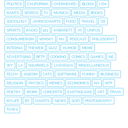
POLITICS
CALIFORNIA
OVERHEARD
BLOGS
USA
RANTS
WORDS
TV
MUNICH
MEDIA
BOOKS
SOCIOLOGY
JAHRESCHARTS
FOOD
TRAVEL
DE
SPORTS
RADIO
911
KABARETT
AT
UNFUG
CONSUMERISM
WHISKY
NV
PODCAST
PHILOSOPHY
INTERNA
THEWEB
QUIZ
HUMOR
MEME
ADVERTISING
BFTP
COOKING
COMICS
GAMES
NE
WY
LA
SQUIRRELS
LASVEGAS
MISCELLANEOUS
TECHY
AGEISM
CATS
SOFTWARE
FUNNY
BUSINESS
RELIGION
PHYSICS
MEMES
ECONOMICS
NY
WTF
POETRY
WORK
CONCERTS
EARTHQUAKE
ART
TRIVIA
MYLIFE
BY
CHARTS
NEWS
SCIFI
PHOTOGRAPHY
TAXES