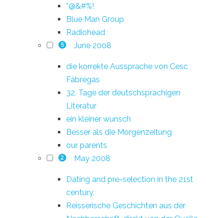
*@&#%!
Blue Man Group
Radiohead
June 2008
5
die korrekte Aussprache von Cesc
Fàbregas
32. Tage der deutschsprachigen
Literatur
ein kleiner wunsch
Besser als die Morgenzeitung
our parents
May 2008
2
Dating and pre-selection in the 21st
century.
Reisserische Geschichten aus der