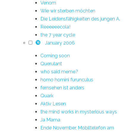
Venom
Wie wir sterben möchten
Die Leidensfähigkeiten des jungen A.
Reeeeeecola!
the 7 year cycle
January 2006
16
Coming soon
Querulant
who said meme?
homo homini furunculus
fernsehen ist anders
Quark
Aktiv Lesen
the mind works in mysterious ways
Ja Mama
Ende November, Mobiltelefon am