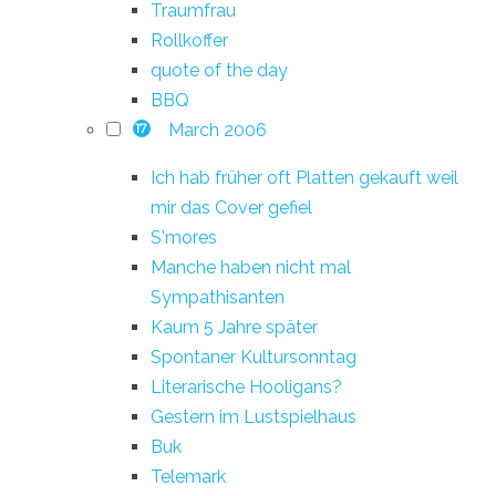
Traumfrau
Rollkoffer
quote of the day
BBQ
March 2006
17
Ich hab früher oft Platten gekauft weil
mir das Cover gefiel
S'mores
Manche haben nicht mal
Sympathisanten
Kaum 5 Jahre später
Spontaner Kultursonntag
Literarische Hooligans?
Gestern im Lustspielhaus
Buk
Telemark