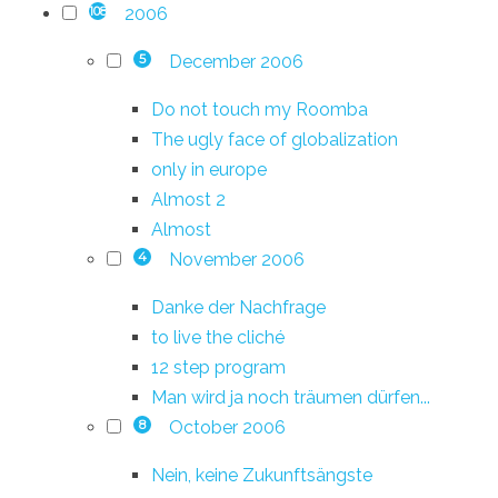
2006
108
December 2006
5
Do not touch my Roomba
The ugly face of globalization
only in europe
Almost 2
Almost
November 2006
4
Danke der Nachfrage
to live the cliché
12 step program
Man wird ja noch träumen dürfen...
October 2006
8
Nein, keine Zukunftsängste