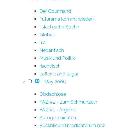
Der Gourmand
Futurama kommt wieder!
I siach scho Sochn
Globuli
u.a.
Nebentisch
Musik und Politik
rischdisch
caffeine and sugar
May 2006
10
Obdachlose
FAZ #2 - zum Schmunzeln
FAZ #1 - Ärgernis
Autogeschichten
Rückblick 18.medienforum nrw