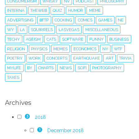
CONSUMERISM
WHISKY
NV
PODCAST
PHILOSOPHY
INTERNA
THEWEB
QUIZ
HUMOR
MEME
ADVERTISING
BFTP
COOKING
COMICS
GAMES
NE
WY
LA
SQUIRRELS
LASVEGAS
MISCELLANEOUS
TECHY
AGEISM
CATS
SOFTWARE
FUNNY
BUSINESS
RELIGION
PHYSICS
MEMES
ECONOMICS
NY
WTF
POETRY
WORK
CONCERTS
EARTHQUAKE
ART
TRIVIA
MYLIFE
BY
CHARTS
NEWS
SCIFI
PHOTOGRAPHY
TAXES
Archives
2018
3
December 2018
1