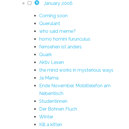
January 2006
16
Coming soon
Querulant
who said meme?
homo homini furunculus
fernsehen ist anders
Quark
Aktiv Lesen
the mind works in mysterious ways
Ja Mama
Ende November, Mobiltelefon am
Nebentisch
Studentinnen
Der Bohnen Fluch
Winter
Kill a kitten