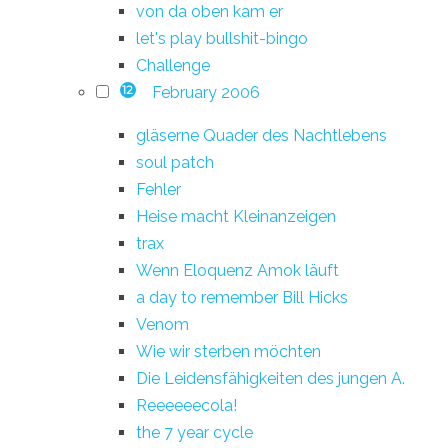
von da oben kam er
let's play bullshit-bingo
Challenge
February 2006
12
gläserne Quader des Nachtlebens
soul patch
Fehler
Heise macht Kleinanzeigen
trax
Wenn Eloquenz Amok läuft
a day to remember Bill Hicks
Venom
Wie wir sterben möchten
Die Leidensfähigkeiten des jungen A.
Reeeeeecola!
the 7 year cycle