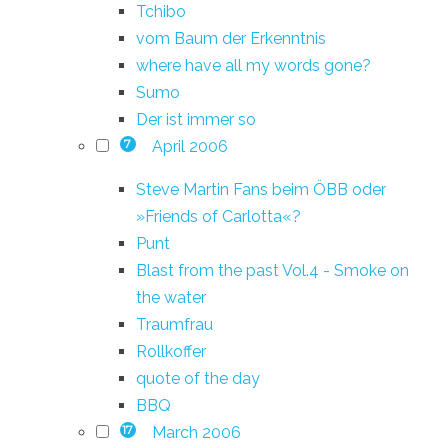
Tchibo
vom Baum der Erkenntnis
where have all my words gone?
Sumo
Der ist immer so
April 2006
7
Steve Martin Fans beim ÖBB oder
»Friends of Carlotta«?
Punt
Blast from the past Vol.4 - Smoke on
the water
Traumfrau
Rollkoffer
quote of the day
BBQ
March 2006
17