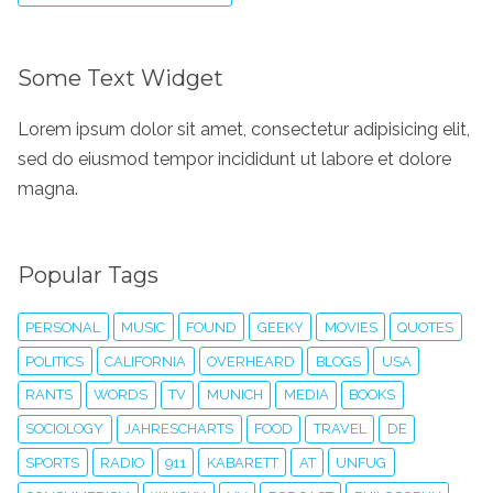
Some Text Widget
Lorem ipsum dolor sit amet, consectetur adipisicing elit,
sed do eiusmod tempor incididunt ut labore et dolore
magna.
Popular Tags
PERSONAL
MUSIC
FOUND
GEEKY
MOVIES
QUOTES
POLITICS
CALIFORNIA
OVERHEARD
BLOGS
USA
RANTS
WORDS
TV
MUNICH
MEDIA
BOOKS
SOCIOLOGY
JAHRESCHARTS
FOOD
TRAVEL
DE
SPORTS
RADIO
911
KABARETT
AT
UNFUG