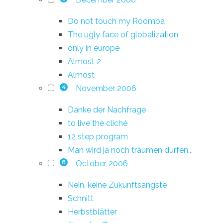
Do not touch my Roomba
The ugly face of globalization
only in europe
Almost 2
Almost
November 2006
4
Danke der Nachfrage
to live the cliché
12 step program
Man wird ja noch träumen dürfen...
October 2006
8
Nein, keine Zukunftsängste
Schnitt
Herbstblätter