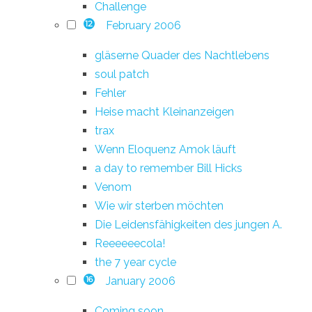
Challenge
February 2006
12
gläserne Quader des Nachtlebens
soul patch
Fehler
Heise macht Kleinanzeigen
trax
Wenn Eloquenz Amok läuft
a day to remember Bill Hicks
Venom
Wie wir sterben möchten
Die Leidensfähigkeiten des jungen A.
Reeeeeecola!
the 7 year cycle
January 2006
16
Coming soon