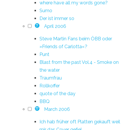
where have all my words gone?
Sumo
Der ist immer so
April 2006
7
Steve Martin Fans beim ÖBB oder
»Friends of Carlotta«?
Punt
Blast from the past Vol.4 - Smoke on
the water
Traumfrau
Rollkoffer
quote of the day
BBQ
March 2006
17
Ich hab früher oft Platten gekauft weil
mir das Cover gefiel