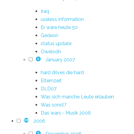
Iraq
useless information
Er wäre heute 50
Gedeon
status update
Owelodn
January 2007
6
hard drives die hard
Elternzeit
DLD07
Was sich manche Leute erlauben
Was sonst?
Das wars - Musik 2006
2006
108
December 2006
5