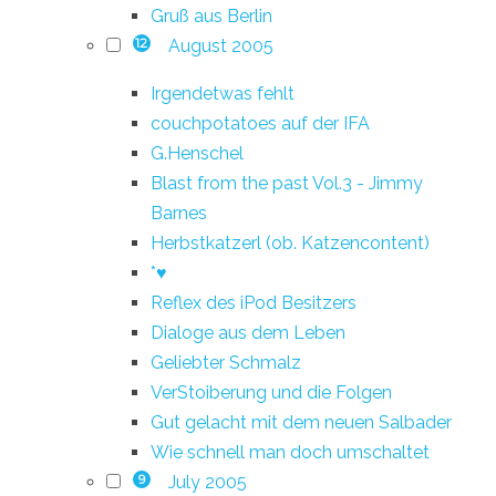
Gruß aus Berlin
August 2005
12
Irgendetwas fehlt
couchpotatoes auf der IFA
G.Henschel
Blast from the past Vol.3 - Jimmy
Barnes
Herbstkatzerl (ob. Katzencontent)
*♥
Reflex des iPod Besitzers
Dialoge aus dem Leben
Geliebter Schmalz
VerStoiberung und die Folgen
Gut gelacht mit dem neuen Salbader
Wie schnell man doch umschaltet
July 2005
9