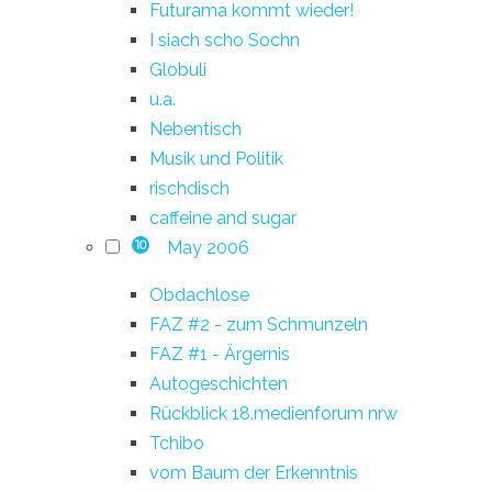
Futurama kommt wieder!
I siach scho Sochn
Globuli
u.a.
Nebentisch
Musik und Politik
rischdisch
caffeine and sugar
May 2006
10
Obdachlose
FAZ #2 - zum Schmunzeln
FAZ #1 - Ärgernis
Autogeschichten
Rückblick 18.medienforum nrw
Tchibo
vom Baum der Erkenntnis