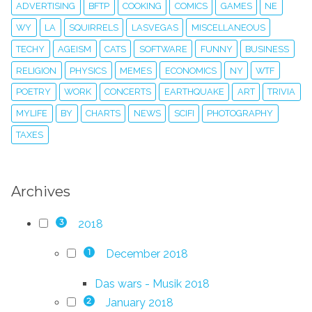
ADVERTISING
BFTP
COOKING
COMICS
GAMES
NE
WY
LA
SQUIRRELS
LASVEGAS
MISCELLANEOUS
TECHY
AGEISM
CATS
SOFTWARE
FUNNY
BUSINESS
RELIGION
PHYSICS
MEMES
ECONOMICS
NY
WTF
POETRY
WORK
CONCERTS
EARTHQUAKE
ART
TRIVIA
MYLIFE
BY
CHARTS
NEWS
SCIFI
PHOTOGRAPHY
TAXES
Archives
2018
3
December 2018
1
Das wars - Musik 2018
January 2018
2