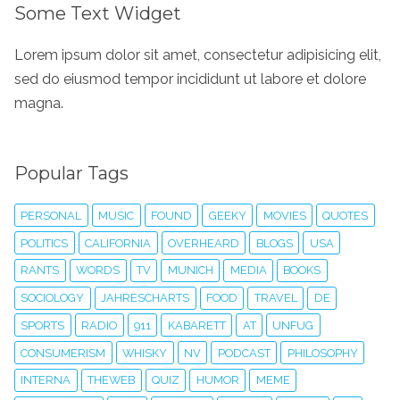
Some Text Widget
Lorem ipsum dolor sit amet, consectetur adipisicing elit,
sed do eiusmod tempor incididunt ut labore et dolore
magna.
Popular Tags
PERSONAL
MUSIC
FOUND
GEEKY
MOVIES
QUOTES
POLITICS
CALIFORNIA
OVERHEARD
BLOGS
USA
RANTS
WORDS
TV
MUNICH
MEDIA
BOOKS
SOCIOLOGY
JAHRESCHARTS
FOOD
TRAVEL
DE
SPORTS
RADIO
911
KABARETT
AT
UNFUG
CONSUMERISM
WHISKY
NV
PODCAST
PHILOSOPHY
INTERNA
THEWEB
QUIZ
HUMOR
MEME