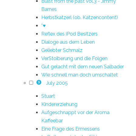
Blast from the past Vol.3 - Jimmy
Barnes
Herbstkatzerl (ob. Katzencontent)
*♥
Reflex des iPod Besitzers
Dialoge aus dem Leben
Geliebter Schmalz
VerStoiberung und die Folgen
Gut gelacht mit dem neuen Salbader
Wie schnell man doch umschaltet
July 2005
9
Stuart
Kindererziehung
Aufgeschnappt vor der Aroma
Kaffeebar
Eine Frage des Ermessens