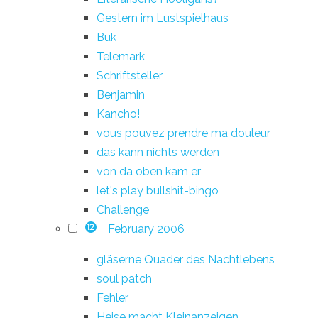
Gestern im Lustspielhaus
Buk
Telemark
Schriftsteller
Benjamin
Kancho!
vous pouvez prendre ma douleur
das kann nichts werden
von da oben kam er
let's play bullshit-bingo
Challenge
February 2006
12
gläserne Quader des Nachtlebens
soul patch
Fehler
Heise macht Kleinanzeigen