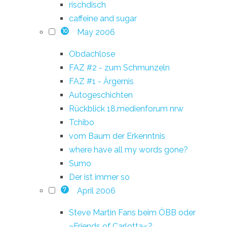
rischdisch
caffeine and sugar
May 2006
10
Obdachlose
FAZ #2 - zum Schmunzeln
FAZ #1 - Ärgernis
Autogeschichten
Rückblick 18.medienforum nrw
Tchibo
vom Baum der Erkenntnis
where have all my words gone?
Sumo
Der ist immer so
April 2006
7
Steve Martin Fans beim ÖBB oder
»Friends of Carlotta«?