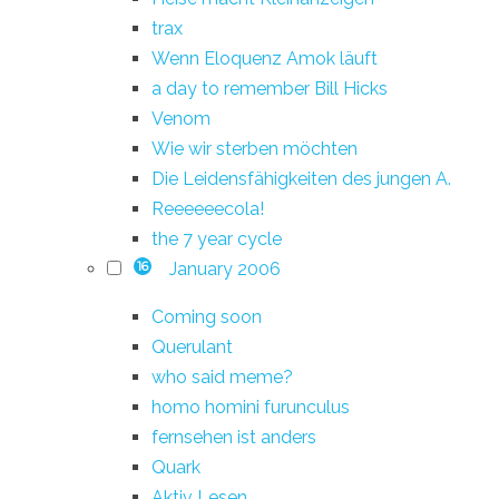
trax
Wenn Eloquenz Amok läuft
a day to remember Bill Hicks
Venom
Wie wir sterben möchten
Die Leidensfähigkeiten des jungen A.
Reeeeeecola!
the 7 year cycle
January 2006
16
Coming soon
Querulant
who said meme?
homo homini furunculus
fernsehen ist anders
Quark
Aktiv Lesen