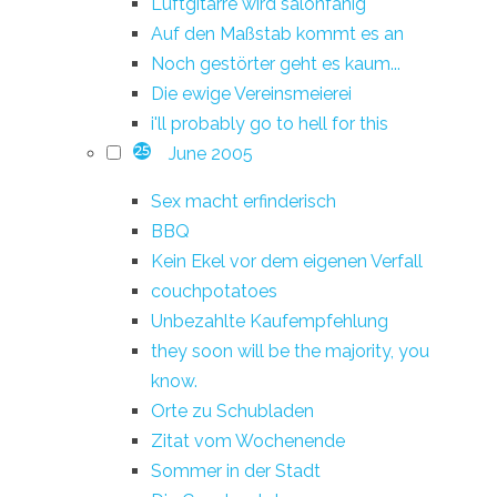
Luftgitarre wird salonfähig
Auf den Maßstab kommt es an
Noch gestörter geht es kaum...
Die ewige Vereinsmeierei
i'll probably go to hell for this
June 2005
25
Sex macht erfinderisch
BBQ
Kein Ekel vor dem eigenen Verfall
couchpotatoes
Unbezahlte Kaufempfehlung
they soon will be the majority, you
know.
Orte zu Schubladen
Zitat vom Wochenende
Sommer in der Stadt