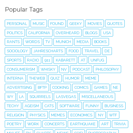
Popular Tags
PERSONAL
MUSIC
FOUND
GEEKY
MOVIES
QUOTES
POLITICS
CALIFORNIA
OVERHEARD
BLOGS
USA
RANTS
WORDS
TV
MUNICH
MEDIA
BOOKS
SOCIOLOGY
JAHRESCHARTS
FOOD
TRAVEL
DE
SPORTS
RADIO
911
KABARETT
AT
UNFUG
CONSUMERISM
WHISKY
NV
PODCAST
PHILOSOPHY
INTERNA
THEWEB
QUIZ
HUMOR
MEME
ADVERTISING
BFTP
COOKING
COMICS
GAMES
NE
WY
LA
SQUIRRELS
LASVEGAS
MISCELLANEOUS
TECHY
AGEISM
CATS
SOFTWARE
FUNNY
BUSINESS
RELIGION
PHYSICS
MEMES
ECONOMICS
NY
WTF
POETRY
WORK
CONCERTS
EARTHQUAKE
ART
TRIVIA