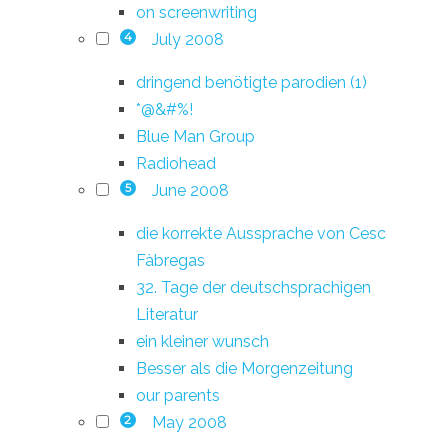
on screenwriting
July 2008
4
dringend benötigte parodien (1)
*@&#%!
Blue Man Group
Radiohead
June 2008
5
die korrekte Aussprache von Cesc
Fàbregas
32. Tage der deutschsprachigen
Literatur
ein kleiner wunsch
Besser als die Morgenzeitung
our parents
May 2008
2