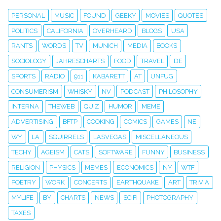
PERSONAL
MUSIC
FOUND
GEEKY
MOVIES
QUOTES
POLITICS
CALIFORNIA
OVERHEARD
BLOGS
USA
RANTS
WORDS
TV
MUNICH
MEDIA
BOOKS
SOCIOLOGY
JAHRESCHARTS
FOOD
TRAVEL
DE
SPORTS
RADIO
911
KABARETT
AT
UNFUG
CONSUMERISM
WHISKY
NV
PODCAST
PHILOSOPHY
INTERNA
THEWEB
QUIZ
HUMOR
MEME
ADVERTISING
BFTP
COOKING
COMICS
GAMES
NE
WY
LA
SQUIRRELS
LASVEGAS
MISCELLANEOUS
TECHY
AGEISM
CATS
SOFTWARE
FUNNY
BUSINESS
RELIGION
PHYSICS
MEMES
ECONOMICS
NY
WTF
POETRY
WORK
CONCERTS
EARTHQUAKE
ART
TRIVIA
MYLIFE
BY
CHARTS
NEWS
SCIFI
PHOTOGRAPHY
TAXES