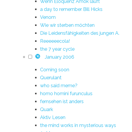
Wenn Eloquenz Amok läuft
a day to remember Bill Hicks
Venom
Wie wir sterben möchten
Die Leidensfähigkeiten des jungen A.
Reeeeeecola!
the 7 year cycle
January 2006
16
Coming soon
Querulant
who said meme?
homo homini furunculus
fernsehen ist anders
Quark
Aktiv Lesen
the mind works in mysterious ways