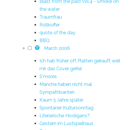
Blast from the past Vol.4 - Smoke on
the water
Traumfrau
Rollkoffer
quote of the day
BBQ
March 2006
17
Ich hab früher oft Platten gekauft weil
mir das Cover gefiel
S'mores
Manche haben nicht mal
Sympathisanten
Kaum 5 Jahre später
Spontaner Kultursonntag
Literarische Hooligans?
Gestern im Lustspielhaus