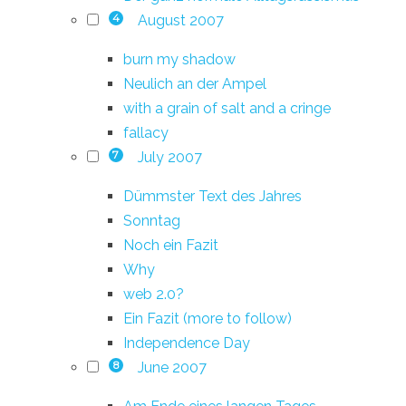
August 2007
4
burn my shadow
Neulich an der Ampel
with a grain of salt and a cringe
fallacy
July 2007
7
Dümmster Text des Jahres
Sonntag
Noch ein Fazit
Why
web 2.0?
Ein Fazit (more to follow)
Independence Day
June 2007
8