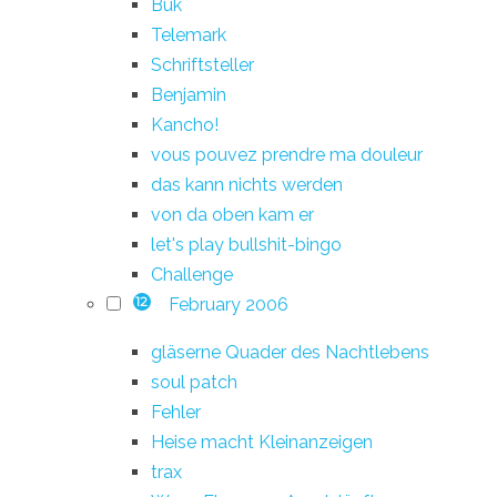
Buk
Telemark
Schriftsteller
Benjamin
Kancho!
vous pouvez prendre ma douleur
das kann nichts werden
von da oben kam er
let's play bullshit-bingo
Challenge
February 2006
12
gläserne Quader des Nachtlebens
soul patch
Fehler
Heise macht Kleinanzeigen
trax