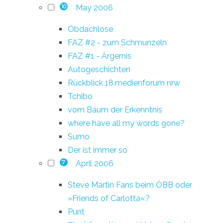
May 2006
10
Obdachlose
FAZ #2 - zum Schmunzeln
FAZ #1 - Ärgernis
Autogeschichten
Rückblick 18.medienforum nrw
Tchibo
vom Baum der Erkenntnis
where have all my words gone?
Sumo
Der ist immer so
April 2006
7
Steve Martin Fans beim ÖBB oder
»Friends of Carlotta«?
Punt