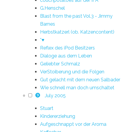
couchpotatoes auf der IFA
G.Henschel
Blast from the past Vol.3 - Jimmy
Barnes
Herbstkatzerl (ob. Katzencontent)
*♥
Reflex des iPod Besitzers
Dialoge aus dem Leben
Geliebter Schmalz
VerStoiberung und die Folgen
Gut gelacht mit dem neuen Salbader
Wie schnell man doch umschaltet
July 2005
9
Stuart
Kindererziehung
Aufgeschnappt vor der Aroma