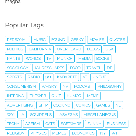
magna.
Popular Tags
PERSONAL
MUSIC
FOUND
GEEKY
MOVIES
QUOTES
POLITICS
CALIFORNIA
OVERHEARD
BLOGS
USA
RANTS
WORDS
TV
MUNICH
MEDIA
BOOKS
SOCIOLOGY
JAHRESCHARTS
FOOD
TRAVEL
DE
SPORTS
RADIO
911
KABARETT
AT
UNFUG
CONSUMERISM
WHISKY
NV
PODCAST
PHILOSOPHY
INTERNA
THEWEB
QUIZ
HUMOR
MEME
ADVERTISING
BFTP
COOKING
COMICS
GAMES
NE
WY
LA
SQUIRRELS
LASVEGAS
MISCELLANEOUS
TECHY
AGEISM
CATS
SOFTWARE
FUNNY
BUSINESS
RELIGION
PHYSICS
MEMES
ECONOMICS
NY
WTF