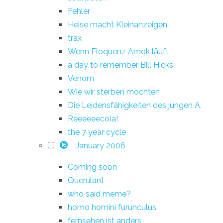
Fehler
Heise macht Kleinanzeigen
trax
Wenn Eloquenz Amok läuft
a day to remember Bill Hicks
Venom
Wie wir sterben möchten
Die Leidensfähigkeiten des jungen A.
Reeeeeecola!
the 7 year cycle
January 2006
16
Coming soon
Querulant
who said meme?
homo homini furunculus
fernsehen ist anders