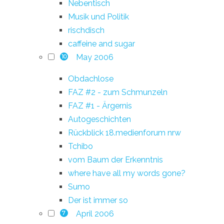
Nebentisch
Musik und Politik
rischdisch
caffeine and sugar
May 2006
10
Obdachlose
FAZ #2 - zum Schmunzeln
FAZ #1 - Ärgernis
Autogeschichten
Rückblick 18.medienforum nrw
Tchibo
vom Baum der Erkenntnis
where have all my words gone?
Sumo
Der ist immer so
April 2006
7