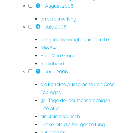
August 2008
1
on screenwriting
July 2008
4
dringend benötigte parodien (1)
*@&#%!
Blue Man Group
Radiohead
June 2008
5
die korrekte Aussprache von Cesc
Fàbregas
32. Tage der deutschsprachigen
Literatur
ein kleiner wunsch
Besser als die Morgenzeitung
our parents