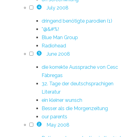
July 2008
4
dringend benötigte parodien (1)
*@&#%!
Blue Man Group
Radiohead
June 2008
5
die korrekte Aussprache von Cesc
Fàbregas
32. Tage der deutschsprachigen
Literatur
ein kleiner wunsch
Besser als die Morgenzeitung
our parents
May 2008
2