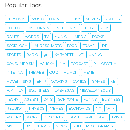
Popular Tags
PERSONAL
MUSIC
FOUND
GEEKY
MOVIES
QUOTES
POLITICS
CALIFORNIA
OVERHEARD
BLOGS
USA
RANTS
WORDS
TV
MUNICH
MEDIA
BOOKS
SOCIOLOGY
JAHRESCHARTS
FOOD
TRAVEL
DE
SPORTS
RADIO
911
KABARETT
AT
UNFUG
CONSUMERISM
WHISKY
NV
PODCAST
PHILOSOPHY
INTERNA
THEWEB
QUIZ
HUMOR
MEME
ADVERTISING
BFTP
COOKING
COMICS
GAMES
NE
WY
LA
SQUIRRELS
LASVEGAS
MISCELLANEOUS
TECHY
AGEISM
CATS
SOFTWARE
FUNNY
BUSINESS
RELIGION
PHYSICS
MEMES
ECONOMICS
NY
WTF
POETRY
WORK
CONCERTS
EARTHQUAKE
ART
TRIVIA
MYLIFE
BY
CHARTS
NEWS
SCIFI
PHOTOGRAPHY