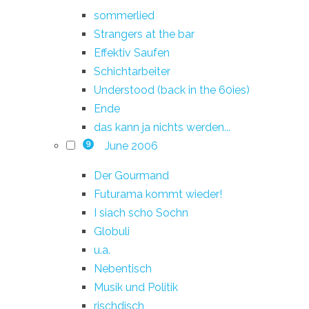
sommerlied
Strangers at the bar
Effektiv Saufen
Schichtarbeiter
Understood (back in the 60ies)
Ende
das kann ja nichts werden...
June 2006
9
Der Gourmand
Futurama kommt wieder!
I siach scho Sochn
Globuli
u.a.
Nebentisch
Musik und Politik
rischdisch