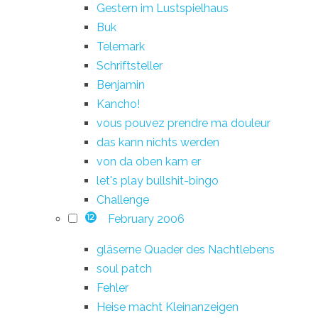
Gestern im Lustspielhaus
Buk
Telemark
Schriftsteller
Benjamin
Kancho!
vous pouvez prendre ma douleur
das kann nichts werden
von da oben kam er
let's play bullshit-bingo
Challenge
February 2006
12
gläserne Quader des Nachtlebens
soul patch
Fehler
Heise macht Kleinanzeigen