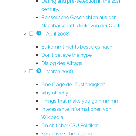
Dating and pre-selection in the 21st
century.
Reisserische Geschichten aus der
Nachbarschaft, direkt von der Quelle
April 2008
3
Es kommt nichts besseres nach
Don't believe the hype
Dialog des Alltags
March 2008
9
Eine Frage der Zuständigkeit
why oh why
Things that make you go hmmmm
Interessante Informationen von
Wikipedia
Ein ehrlicher CSU Politiker
Sprachverschmutzung