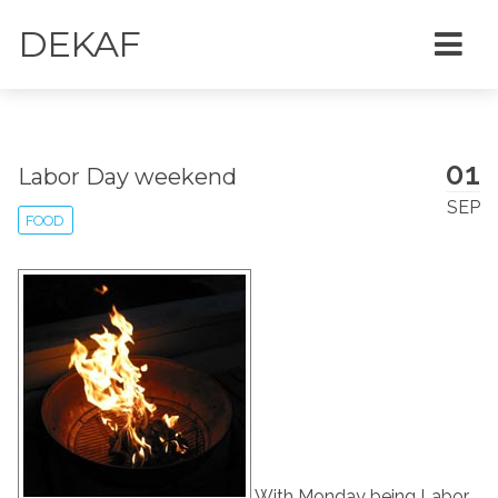
DEKAF
01
Labor Day weekend
SEP
FOOD
With Monday being Labor