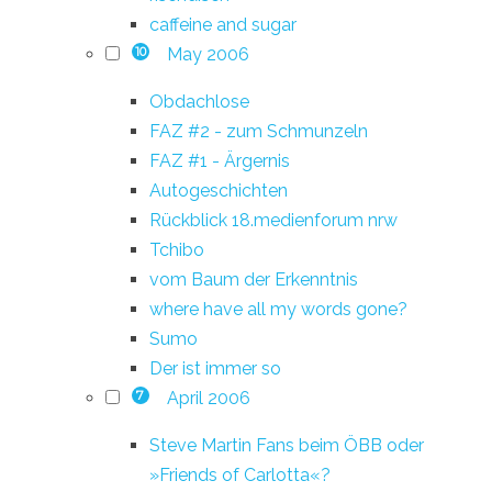
caffeine and sugar
May 2006
10
Obdachlose
FAZ #2 - zum Schmunzeln
FAZ #1 - Ärgernis
Autogeschichten
Rückblick 18.medienforum nrw
Tchibo
vom Baum der Erkenntnis
where have all my words gone?
Sumo
Der ist immer so
April 2006
7
Steve Martin Fans beim ÖBB oder
»Friends of Carlotta«?