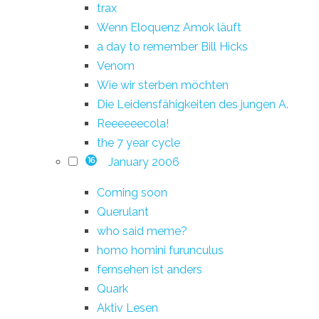
trax
Wenn Eloquenz Amok läuft
a day to remember Bill Hicks
Venom
Wie wir sterben möchten
Die Leidensfähigkeiten des jungen A.
Reeeeeecola!
the 7 year cycle
January 2006
16
Coming soon
Querulant
who said meme?
homo homini furunculus
fernsehen ist anders
Quark
Aktiv Lesen