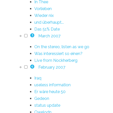
In Thee
Vorlieben
Wieder nix
und überhaupt...
Das 51% Date
March 2007
3
On the stereo, listen as we go
Was interessiert so einen?
Live from Nockherberg
February 2007
6
Iraq
useless information
Er wäre heute 50
Gedeon
status update
Owelodn