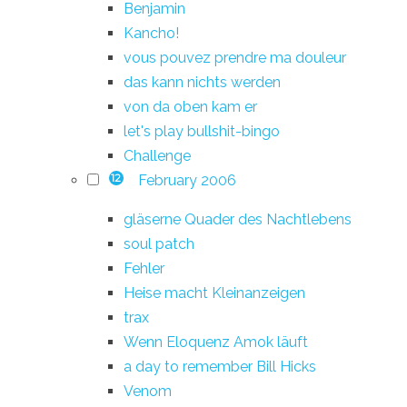
Benjamin
Kancho!
vous pouvez prendre ma douleur
das kann nichts werden
von da oben kam er
let's play bullshit-bingo
Challenge
February 2006
12
gläserne Quader des Nachtlebens
soul patch
Fehler
Heise macht Kleinanzeigen
trax
Wenn Eloquenz Amok läuft
a day to remember Bill Hicks
Venom