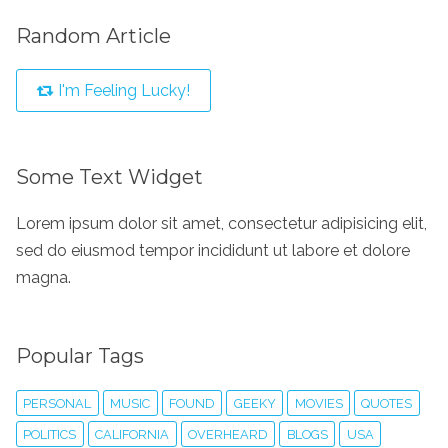
Random Article
I'm Feeling Lucky!
Some Text Widget
Lorem ipsum dolor sit amet, consectetur adipisicing elit,
sed do eiusmod tempor incididunt ut labore et dolore
magna.
Popular Tags
PERSONAL
MUSIC
FOUND
GEEKY
MOVIES
QUOTES
POLITICS
CALIFORNIA
OVERHEARD
BLOGS
USA