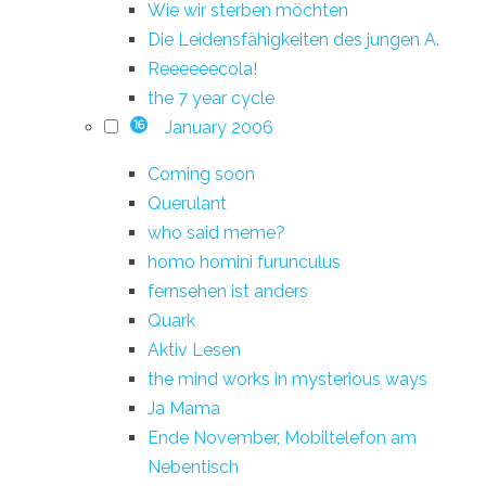
Wie wir sterben möchten
Die Leidensfähigkeiten des jungen A.
Reeeeeecola!
the 7 year cycle
January 2006
16
Coming soon
Querulant
who said meme?
homo homini furunculus
fernsehen ist anders
Quark
Aktiv Lesen
the mind works in mysterious ways
Ja Mama
Ende November, Mobiltelefon am
Nebentisch