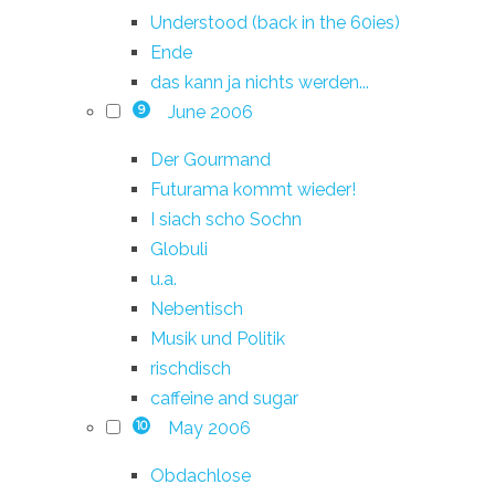
Understood (back in the 60ies)
Ende
das kann ja nichts werden...
June 2006
9
Der Gourmand
Futurama kommt wieder!
I siach scho Sochn
Globuli
u.a.
Nebentisch
Musik und Politik
rischdisch
caffeine and sugar
May 2006
10
Obdachlose