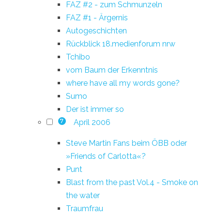
FAZ #2 - zum Schmunzeln
FAZ #1 - Ärgernis
Autogeschichten
Rückblick 18.medienforum nrw
Tchibo
vom Baum der Erkenntnis
where have all my words gone?
Sumo
Der ist immer so
April 2006
7
Steve Martin Fans beim ÖBB oder
»Friends of Carlotta«?
Punt
Blast from the past Vol.4 - Smoke on
the water
Traumfrau