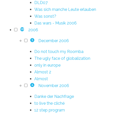
DLD07
Was sich manche Leute erlauben
Was sonst?
Das wars - Musik 2006
2006
108
December 2006
5
Do not touch my Roomba
The ugly face of globalization
only in europe
Almost 2
Almost
November 2006
4
Danke der Nachfrage
to live the cliché
12 step program