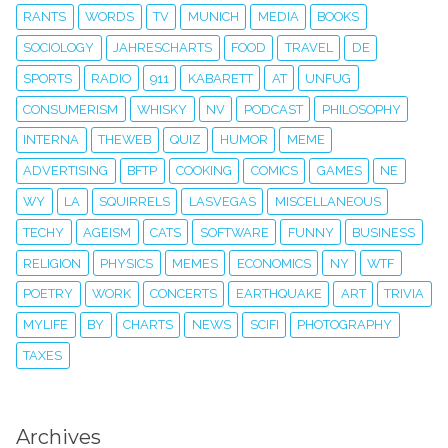
RANTS
WORDS
TV
MUNICH
MEDIA
BOOKS
SOCIOLOGY
JAHRESCHARTS
FOOD
TRAVEL
DE
SPORTS
RADIO
911
KABARETT
AT
UNFUG
CONSUMERISM
WHISKY
NV
PODCAST
PHILOSOPHY
INTERNA
THEWEB
QUIZ
HUMOR
MEME
ADVERTISING
BFTP
COOKING
COMICS
GAMES
NE
WY
LA
SQUIRRELS
LASVEGAS
MISCELLANEOUS
TECHY
AGEISM
CATS
SOFTWARE
FUNNY
BUSINESS
RELIGION
PHYSICS
MEMES
ECONOMICS
NY
WTF
POETRY
WORK
CONCERTS
EARTHQUAKE
ART
TRIVIA
MYLIFE
BY
CHARTS
NEWS
SCIFI
PHOTOGRAPHY
TAXES
Archives