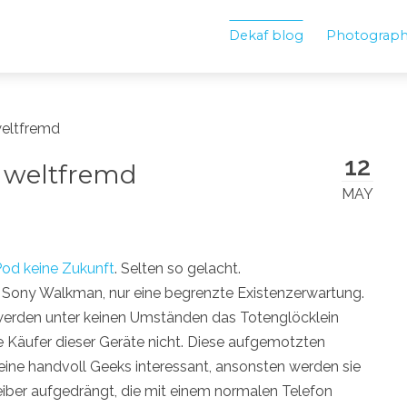
Dekaf blog
Photograp
weltfremd
12
t weltfremd
MAY
Pod keine Zukunft
. Selten so gelacht.
er Sony Walkman, nur eine begrenzte Existenzerwartung.
werden unter keinen Umständen das Totenglöcklein
die Käufer dieser Geräte nicht. Diese aufgemotzten
 eine handvoll Geeks interessant, ansonsten werden sie
eiber aufgedrängt, die mit einem normalen Telefon