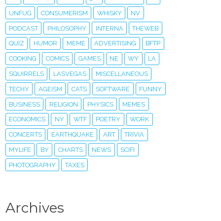
UNFUG
CONSUMERISM
WHISKY
NV
PODCAST
PHILOSOPHY
INTERNA
THEWEB
QUIZ
HUMOR
MEME
ADVERTISING
BFTP
COOKING
COMICS
GAMES
NE
WY
LA
SQUIRRELS
LASVEGAS
MISCELLANEOUS
TECHY
AGEISM
CATS
SOFTWARE
FUNNY
BUSINESS
RELIGION
PHYSICS
MEMES
ECONOMICS
NY
WTF
POETRY
WORK
CONCERTS
EARTHQUAKE
ART
TRIVIA
MYLIFE
BY
CHARTS
NEWS
SCIFI
PHOTOGRAPHY
TAXES
Archives