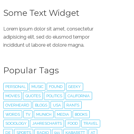
Some Text Widget
Lorem ipsum dolor sit amet, consectetur
adipisicing elit, sed do eiusmod tempor
incididunt ut labore et dolore magna.
Popular Tags
PERSONAL
MUSIC
FOUND
GEEKY
MOVIES
QUOTES
POLITICS
CALIFORNIA
OVERHEARD
BLOGS
USA
RANTS
WORDS
TV
MUNICH
MEDIA
BOOKS
SOCIOLOGY
JAHRESCHARTS
FOOD
TRAVEL
DE
SPORTS
RADIO
911
KABARETT
AT