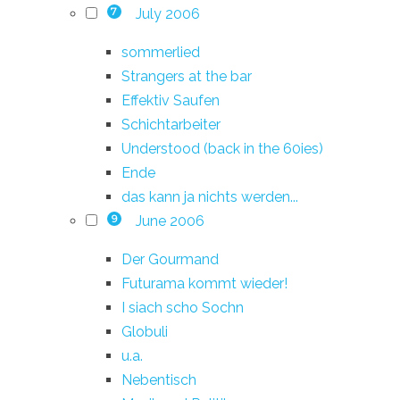
July 2006
7
sommerlied
Strangers at the bar
Effektiv Saufen
Schichtarbeiter
Understood (back in the 60ies)
Ende
das kann ja nichts werden...
June 2006
9
Der Gourmand
Futurama kommt wieder!
I siach scho Sochn
Globuli
u.a.
Nebentisch