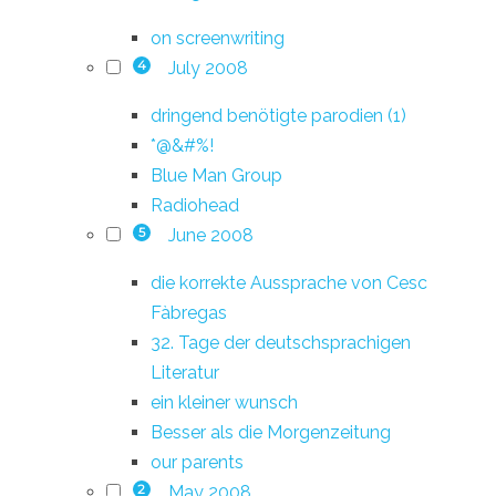
on screenwriting
July 2008
4
dringend benötigte parodien (1)
*@&#%!
Blue Man Group
Radiohead
June 2008
5
die korrekte Aussprache von Cesc
Fàbregas
32. Tage der deutschsprachigen
Literatur
ein kleiner wunsch
Besser als die Morgenzeitung
our parents
May 2008
2