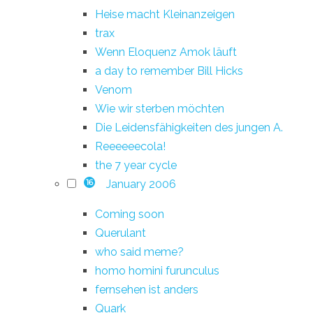
Heise macht Kleinanzeigen
trax
Wenn Eloquenz Amok läuft
a day to remember Bill Hicks
Venom
Wie wir sterben möchten
Die Leidensfähigkeiten des jungen A.
Reeeeeecola!
the 7 year cycle
January 2006
16
Coming soon
Querulant
who said meme?
homo homini furunculus
fernsehen ist anders
Quark