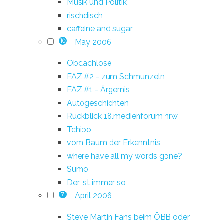
Musik und Politik
rischdisch
caffeine and sugar
May 2006
10
Obdachlose
FAZ #2 - zum Schmunzeln
FAZ #1 - Ärgernis
Autogeschichten
Rückblick 18.medienforum nrw
Tchibo
vom Baum der Erkenntnis
where have all my words gone?
Sumo
Der ist immer so
April 2006
7
Steve Martin Fans beim ÖBB oder