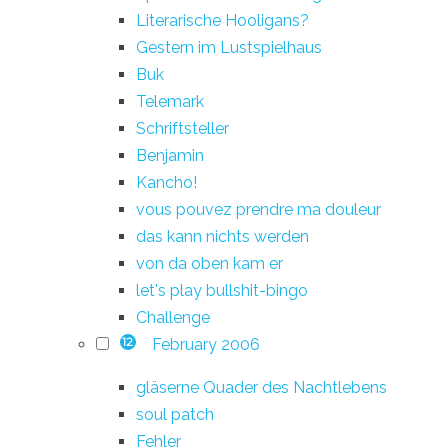
Literarische Hooligans?
Gestern im Lustspielhaus
Buk
Telemark
Schriftsteller
Benjamin
Kancho!
vous pouvez prendre ma douleur
das kann nichts werden
von da oben kam er
let's play bullshit-bingo
Challenge
February 2006
12
gläserne Quader des Nachtlebens
soul patch
Fehler