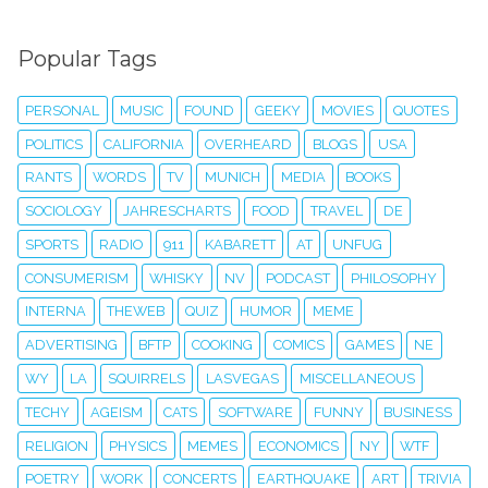
Popular Tags
PERSONAL
MUSIC
FOUND
GEEKY
MOVIES
QUOTES
POLITICS
CALIFORNIA
OVERHEARD
BLOGS
USA
RANTS
WORDS
TV
MUNICH
MEDIA
BOOKS
SOCIOLOGY
JAHRESCHARTS
FOOD
TRAVEL
DE
SPORTS
RADIO
911
KABARETT
AT
UNFUG
CONSUMERISM
WHISKY
NV
PODCAST
PHILOSOPHY
INTERNA
THEWEB
QUIZ
HUMOR
MEME
ADVERTISING
BFTP
COOKING
COMICS
GAMES
NE
WY
LA
SQUIRRELS
LASVEGAS
MISCELLANEOUS
TECHY
AGEISM
CATS
SOFTWARE
FUNNY
BUSINESS
RELIGION
PHYSICS
MEMES
ECONOMICS
NY
WTF
POETRY
WORK
CONCERTS
EARTHQUAKE
ART
TRIVIA