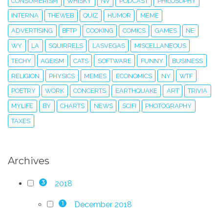
CONSUMERISM
WHISKY
NV
PODCAST
PHILOSOPHY
INTERNA
THEWEB
QUIZ
HUMOR
MEME
ADVERTISING
BFTP
COOKING
COMICS
GAMES
NE
WY
LA
SQUIRRELS
LASVEGAS
MISCELLANEOUS
TECHY
AGEISM
CATS
SOFTWARE
FUNNY
BUSINESS
RELIGION
PHYSICS
MEMES
ECONOMICS
NY
WTF
POETRY
WORK
CONCERTS
EARTHQUAKE
ART
TRIVIA
MYLIFE
BY
CHARTS
NEWS
SCIFI
PHOTOGRAPHY
TAXES
Archives
2018
3
December 2018
1