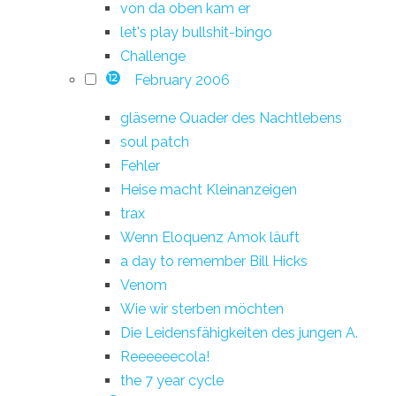
von da oben kam er
let's play bullshit-bingo
Challenge
February 2006
12
gläserne Quader des Nachtlebens
soul patch
Fehler
Heise macht Kleinanzeigen
trax
Wenn Eloquenz Amok läuft
a day to remember Bill Hicks
Venom
Wie wir sterben möchten
Die Leidensfähigkeiten des jungen A.
Reeeeeecola!
the 7 year cycle