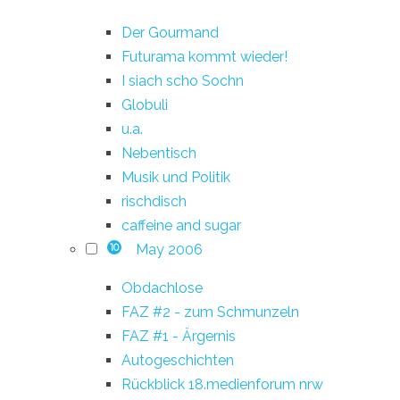
Der Gourmand
Futurama kommt wieder!
I siach scho Sochn
Globuli
u.a.
Nebentisch
Musik und Politik
rischdisch
caffeine and sugar
May 2006
10
Obdachlose
FAZ #2 - zum Schmunzeln
FAZ #1 - Ärgernis
Autogeschichten
Rückblick 18.medienforum nrw