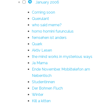
January 2006
16
Coming soon
Querulant
who said meme?
homo homini furunculus
fernsehen ist anders
Quark
Aktiv Lesen
the mind works in mysterious ways
Ja Mama
Ende November, Mobiltelefon am
Nebentisch
Studentinnen
Der Bohnen Fluch
Winter
Kill a kitten