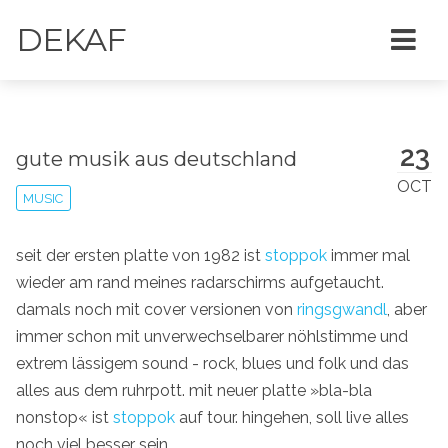
DEKAF
23
gute musik aus deutschland
OCT
MUSIC
seit der ersten platte von 1982 ist
stoppok
immer mal
wieder am rand meines radarschirms aufgetaucht.
damals noch mit cover versionen von
ringsgwandl
, aber
immer schon mit unverwechselbarer nöhlstimme und
extrem lässigem sound - rock, blues und folk und das
alles aus dem ruhrpott. mit neuer platte »bla-bla
nonstop« ist
stoppok
auf tour. hingehen, soll live alles
noch viel besser sein.