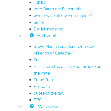
Tchibo
vom Baum der Erkenntnis
where have all my words gone?
Sumo
Der ist immer so
April 2006
7
Steve Martin Fans beim ÖBB oder
»Friends of Carlotta«?
Punt
Blast from the past Vol.4 - Smoke on
the water
Traumfrau
Rollkoffer
quote of the day
BBQ
March 2006
17