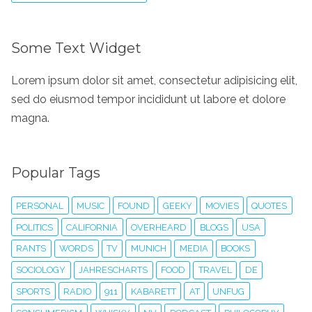
Some Text Widget
Lorem ipsum dolor sit amet, consectetur adipisicing elit,
sed do eiusmod tempor incididunt ut labore et dolore
magna.
Popular Tags
PERSONAL
MUSIC
FOUND
GEEKY
MOVIES
QUOTES
POLITICS
CALIFORNIA
OVERHEARD
BLOGS
USA
RANTS
WORDS
TV
MUNICH
MEDIA
BOOKS
SOCIOLOGY
JAHRESCHARTS
FOOD
TRAVEL
DE
SPORTS
RADIO
911
KABARETT
AT
UNFUG