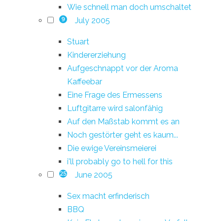
Wie schnell man doch umschaltet
July 2005
9
Stuart
Kindererziehung
Aufgeschnappt vor der Aroma
Kaffeebar
Eine Frage des Ermessens
Luftgitarre wird salonfähig
Auf den Maßstab kommt es an
Noch gestörter geht es kaum...
Die ewige Vereinsmeierei
i'll probably go to hell for this
June 2005
25
Sex macht erfinderisch
BBQ