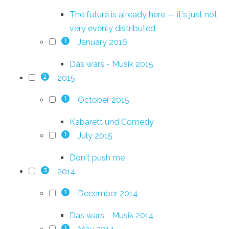
The future is already here — it's just not
very evenly distributed
January 2016
1
Das wars - Musik 2015
2015
2
October 2015
1
Kabarett und Comedy
July 2015
1
Don't push me
2014
3
December 2014
1
Das wars - Musik 2014
1