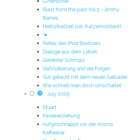
G.Henschel
Blast from the past Vol.3 - Jimmy
Barnes
Herbstkatzerl (ob. Katzencontent)
*♥
Reflex des iPod Besitzers
Dialoge aus dem Leben
Geliebter Schmalz
VerStoiberung und die Folgen
Gut gelacht mit dem neuen Salbader
Wie schnell man doch umschaltet
July 2005
9
Stuart
Kindererziehung
Aufgeschnappt vor der Aroma
Kaffeebar