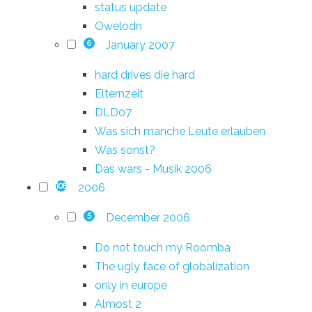
status update
Owelodn
January 2007
6
hard drives die hard
Elternzeit
DLD07
Was sich manche Leute erlauben
Was sonst?
Das wars - Musik 2006
2006
108
December 2006
5
Do not touch my Roomba
The ugly face of globalization
only in europe
Almost 2