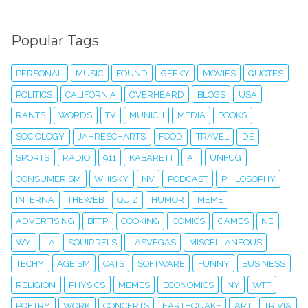
Popular Tags
PERSONAL
MUSIC
FOUND
GEEKY
MOVIES
QUOTES
POLITICS
CALIFORNIA
OVERHEARD
BLOGS
USA
RANTS
WORDS
TV
MUNICH
MEDIA
BOOKS
SOCIOLOGY
JAHRESCHARTS
FOOD
TRAVEL
DE
SPORTS
RADIO
911
KABARETT
AT
UNFUG
CONSUMERISM
WHISKY
NV
PODCAST
PHILOSOPHY
INTERNA
THEWEB
QUIZ
HUMOR
MEME
ADVERTISING
BFTP
COOKING
COMICS
GAMES
NE
WY
LA
SQUIRRELS
LASVEGAS
MISCELLANEOUS
TECHY
AGEISM
CATS
SOFTWARE
FUNNY
BUSINESS
RELIGION
PHYSICS
MEMES
ECONOMICS
NY
WTF
POETRY
WORK
CONCERTS
EARTHQUAKE
ART
TRIVIA