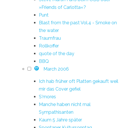
»Friends of Carlotta«?
Punt
Blast from the past Vol.4 - Smoke on
the water
Traumfrau
Rollkoffer
quote of the day
BBQ
March 2006
17
Ich hab früher oft Platten gekauft weil
mir das Cover gefiel
S'mores
Manche haben nicht mal
Sympathisanten
Kaum 5 Jahre später
Spontaner Kultursonntag