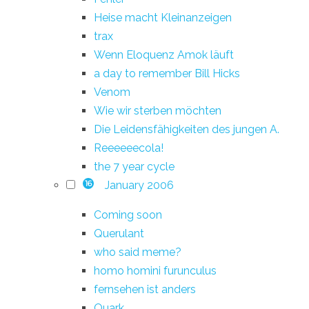
Heise macht Kleinanzeigen
trax
Wenn Eloquenz Amok läuft
a day to remember Bill Hicks
Venom
Wie wir sterben möchten
Die Leidensfähigkeiten des jungen A.
Reeeeeecola!
the 7 year cycle
January 2006
16
Coming soon
Querulant
who said meme?
homo homini furunculus
fernsehen ist anders
Quark