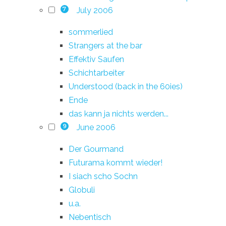
July 2006
7
sommerlied
Strangers at the bar
Effektiv Saufen
Schichtarbeiter
Understood (back in the 60ies)
Ende
das kann ja nichts werden...
June 2006
9
Der Gourmand
Futurama kommt wieder!
I siach scho Sochn
Globuli
u.a.
Nebentisch