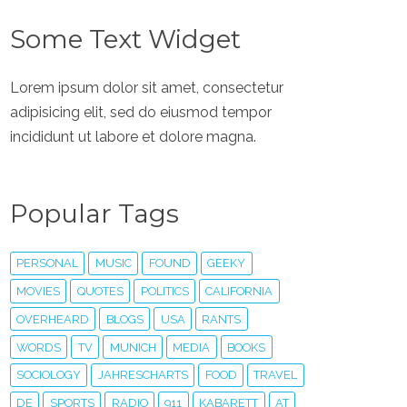
Some Text Widget
Lorem ipsum dolor sit amet, consectetur
adipisicing elit, sed do eiusmod tempor
incididunt ut labore et dolore magna.
Popular Tags
PERSONAL
MUSIC
FOUND
GEEKY
MOVIES
QUOTES
POLITICS
CALIFORNIA
OVERHEARD
BLOGS
USA
RANTS
WORDS
TV
MUNICH
MEDIA
BOOKS
SOCIOLOGY
JAHRESCHARTS
FOOD
TRAVEL
DE
SPORTS
RADIO
911
KABARETT
AT