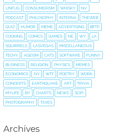
UNFUG
CONSUMERISM
WHISKY
NV
PODCAST
PHILOSOPHY
INTERNA
THEWEB
QUIZ
HUMOR
MEME
ADVERTISING
BFTP
COOKING
COMICS
GAMES
NE
WY
LA
SQUIRRELS
LASVEGAS
MISCELLANEOUS
TECHY
AGEISM
CATS
SOFTWARE
FUNNY
BUSINESS
RELIGION
PHYSICS
MEMES
ECONOMICS
NY
WTF
POETRY
WORK
CONCERTS
EARTHQUAKE
ART
TRIVIA
MYLIFE
BY
CHARTS
NEWS
SCIFI
PHOTOGRAPHY
TAXES
Archives