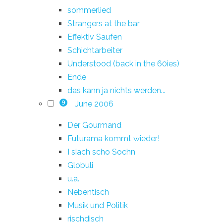
sommerlied
Strangers at the bar
Effektiv Saufen
Schichtarbeiter
Understood (back in the 60ies)
Ende
das kann ja nichts werden...
June 2006
9
Der Gourmand
Futurama kommt wieder!
I siach scho Sochn
Globuli
u.a.
Nebentisch
Musik und Politik
rischdisch