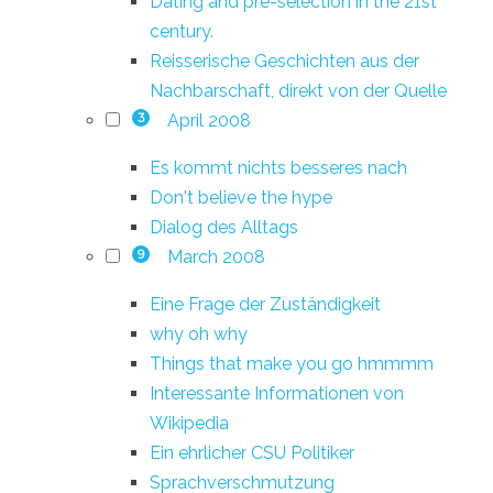
Dating and pre-selection in the 21st
century.
Reisserische Geschichten aus der
Nachbarschaft, direkt von der Quelle
April 2008
3
Es kommt nichts besseres nach
Don't believe the hype
Dialog des Alltags
March 2008
9
Eine Frage der Zuständigkeit
why oh why
Things that make you go hmmmm
Interessante Informationen von
Wikipedia
Ein ehrlicher CSU Politiker
Sprachverschmutzung