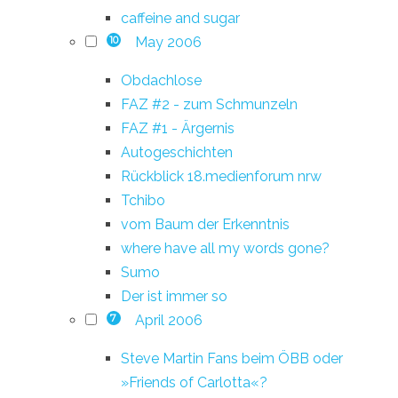
caffeine and sugar
May 2006
10
Obdachlose
FAZ #2 - zum Schmunzeln
FAZ #1 - Ärgernis
Autogeschichten
Rückblick 18.medienforum nrw
Tchibo
vom Baum der Erkenntnis
where have all my words gone?
Sumo
Der ist immer so
April 2006
7
Steve Martin Fans beim ÖBB oder
»Friends of Carlotta«?