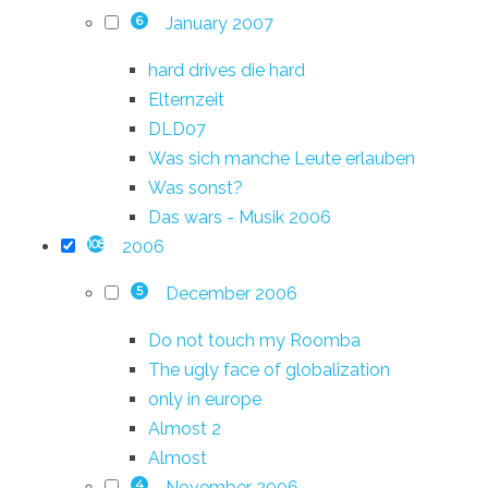
January 2007
6
hard drives die hard
Elternzeit
DLD07
Was sich manche Leute erlauben
Was sonst?
Das wars - Musik 2006
2006
108
December 2006
5
Do not touch my Roomba
The ugly face of globalization
only in europe
Almost 2
Almost
November 2006
4