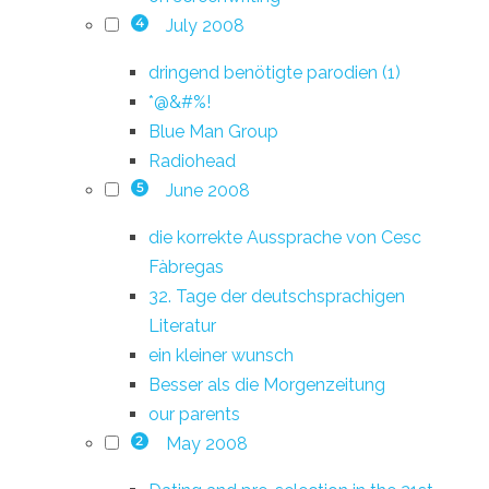
July 2008
4
dringend benötigte parodien (1)
*@&#%!
Blue Man Group
Radiohead
June 2008
5
die korrekte Aussprache von Cesc
Fàbregas
32. Tage der deutschsprachigen
Literatur
ein kleiner wunsch
Besser als die Morgenzeitung
our parents
May 2008
2