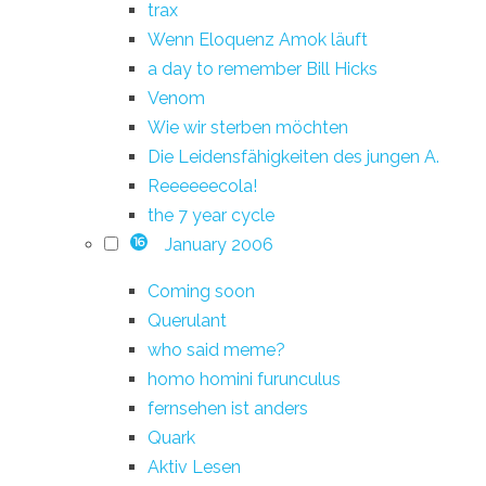
trax
Wenn Eloquenz Amok läuft
a day to remember Bill Hicks
Venom
Wie wir sterben möchten
Die Leidensfähigkeiten des jungen A.
Reeeeeecola!
the 7 year cycle
January 2006
16
Coming soon
Querulant
who said meme?
homo homini furunculus
fernsehen ist anders
Quark
Aktiv Lesen