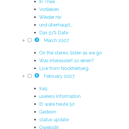
In Thee
Vorlieben
Wieder nix
und überhaupt...
Das 51% Date
March 2007
3
On the stereo, listen as we go
Was interessiert so einen?
Live from Nockherberg
February 2007
6
Iraq
useless information
Er wäre heute 50
Gedeon
status update
Owelodn