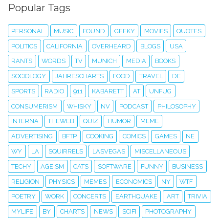
Popular Tags
PERSONAL
MUSIC
FOUND
GEEKY
MOVIES
QUOTES
POLITICS
CALIFORNIA
OVERHEARD
BLOGS
USA
RANTS
WORDS
TV
MUNICH
MEDIA
BOOKS
SOCIOLOGY
JAHRESCHARTS
FOOD
TRAVEL
DE
SPORTS
RADIO
911
KABARETT
AT
UNFUG
CONSUMERISM
WHISKY
NV
PODCAST
PHILOSOPHY
INTERNA
THEWEB
QUIZ
HUMOR
MEME
ADVERTISING
BFTP
COOKING
COMICS
GAMES
NE
WY
LA
SQUIRRELS
LASVEGAS
MISCELLANEOUS
TECHY
AGEISM
CATS
SOFTWARE
FUNNY
BUSINESS
RELIGION
PHYSICS
MEMES
ECONOMICS
NY
WTF
POETRY
WORK
CONCERTS
EARTHQUAKE
ART
TRIVIA
MYLIFE
BY
CHARTS
NEWS
SCIFI
PHOTOGRAPHY