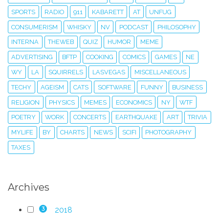
SPORTS
RADIO
911
KABARETT
AT
UNFUG
CONSUMERISM
WHISKY
NV
PODCAST
PHILOSOPHY
INTERNA
THEWEB
QUIZ
HUMOR
MEME
ADVERTISING
BFTP
COOKING
COMICS
GAMES
NE
WY
LA
SQUIRRELS
LASVEGAS
MISCELLANEOUS
TECHY
AGEISM
CATS
SOFTWARE
FUNNY
BUSINESS
RELIGION
PHYSICS
MEMES
ECONOMICS
NY
WTF
POETRY
WORK
CONCERTS
EARTHQUAKE
ART
TRIVIA
MYLIFE
BY
CHARTS
NEWS
SCIFI
PHOTOGRAPHY
TAXES
Archives
2018
3