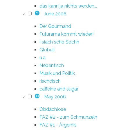
das kann ja nichts werden...
June 2006
9
Der Gourmand
Futurama kommt wieder!
I siach scho Sochn
Globuli
u.a.
Nebentisch
Musik und Politik
rischdisch
caffeine and sugar
May 2006
10
Obdachlose
FAZ #2 - zum Schmunzeln
FAZ #1 - Ärgernis