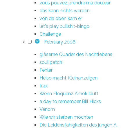
vous pouvez prendre ma douleur
das kann nichts werden
von da oben kam er
let's play bullshit-bingo
Challenge
February 2006
12
gläserne Quader des Nachtlebens
soul patch
Fehler
Heise macht Kleinanzeigen
trax
Wenn Eloquenz Amok läuft
a day to remember Bill Hicks
Venom
Wie wir sterben möchten
Die Leidensfähigkeiten des jungen A.