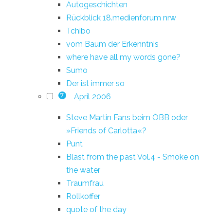
Autogeschichten
Rückblick 18.medienforum nrw
Tchibo
vom Baum der Erkenntnis
where have all my words gone?
Sumo
Der ist immer so
April 2006
7
Steve Martin Fans beim ÖBB oder
»Friends of Carlotta«?
Punt
Blast from the past Vol.4 - Smoke on
the water
Traumfrau
Rollkoffer
quote of the day