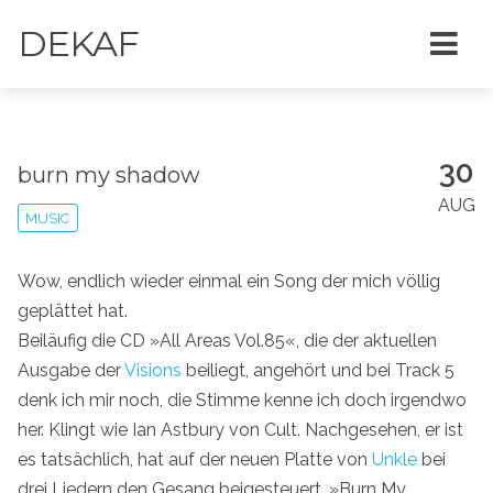
DEKAF
30
burn my shadow
AUG
MUSIC
Wow, endlich wieder einmal ein Song der mich völlig
geplättet hat.
Beiläufig die CD »All Areas Vol.85«, die der aktuellen
Ausgabe der
Visions
beiliegt, angehört und bei Track 5
denk ich mir noch, die Stimme kenne ich doch irgendwo
her. Klingt wie Ian Astbury von Cult. Nachgesehen, er ist
es tatsächlich, hat auf der neuen Platte von
Unkle
bei
drei Liedern den Gesang beigesteuert. »Burn My