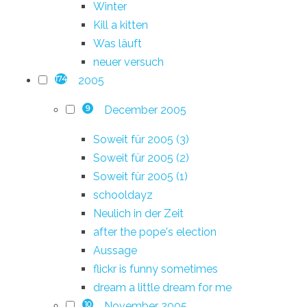
Winter
Kill a kitten
Was läuft
neuer versuch
2005
174
December 2005
9
Soweit für 2005 (3)
Soweit für 2005 (2)
Soweit für 2005 (1)
schooldayz
Neulich in der Zeit
after the pope's election
Aussage
flickr is funny sometimes
dream a little dream for me
November 2005
10