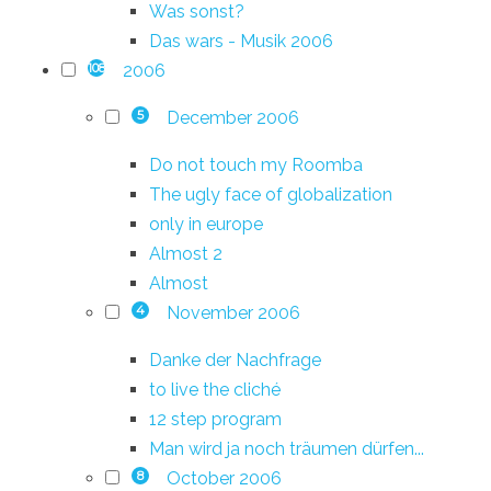
Was sonst?
Das wars - Musik 2006
2006
108
December 2006
5
Do not touch my Roomba
The ugly face of globalization
only in europe
Almost 2
Almost
November 2006
4
Danke der Nachfrage
to live the cliché
12 step program
Man wird ja noch träumen dürfen...
October 2006
8