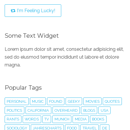
I'm Feeling Lucky!
Some Text Widget
Lorem ipsum dolor sit amet, consectetur adipisicing elit,
sed do eiusmod tempor incididunt ut labore et dolore
magna.
Popular Tags
PERSONAL
MUSIC
FOUND
GEEKY
MOVIES
QUOTES
POLITICS
CALIFORNIA
OVERHEARD
BLOGS
USA
RANTS
WORDS
TV
MUNICH
MEDIA
BOOKS
SOCIOLOGY
JAHRESCHARTS
FOOD
TRAVEL
DE