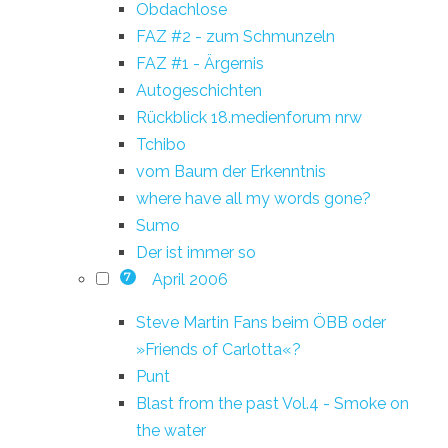
Obdachlose
FAZ #2 - zum Schmunzeln
FAZ #1 - Ärgernis
Autogeschichten
Rückblick 18.medienforum nrw
Tchibo
vom Baum der Erkenntnis
where have all my words gone?
Sumo
Der ist immer so
April 2006
7
Steve Martin Fans beim ÖBB oder
»Friends of Carlotta«?
Punt
Blast from the past Vol.4 - Smoke on
the water