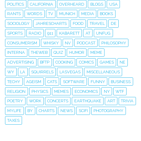
POLITICS
CALIFORNIA
OVERHEARD
BLOGS
USA
RANTS
WORDS
TV
MUNICH
MEDIA
BOOKS
SOCIOLOGY
JAHRESCHARTS
FOOD
TRAVEL
DE
SPORTS
RADIO
911
KABARETT
AT
UNFUG
CONSUMERISM
WHISKY
NV
PODCAST
PHILOSOPHY
INTERNA
THEWEB
QUIZ
HUMOR
MEME
ADVERTISING
BFTP
COOKING
COMICS
GAMES
NE
WY
LA
SQUIRRELS
LASVEGAS
MISCELLANEOUS
TECHY
AGEISM
CATS
SOFTWARE
FUNNY
BUSINESS
RELIGION
PHYSICS
MEMES
ECONOMICS
NY
WTF
POETRY
WORK
CONCERTS
EARTHQUAKE
ART
TRIVIA
MYLIFE
BY
CHARTS
NEWS
SCIFI
PHOTOGRAPHY
TAXES