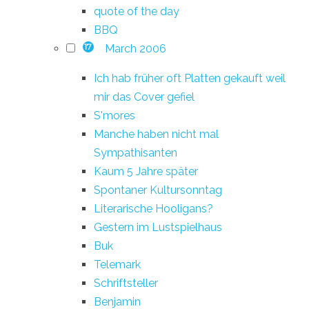
quote of the day
BBQ
March 2006
17
Ich hab früher oft Platten gekauft weil
mir das Cover gefiel
S'mores
Manche haben nicht mal
Sympathisanten
Kaum 5 Jahre später
Spontaner Kultursonntag
Literarische Hooligans?
Gestern im Lustspielhaus
Buk
Telemark
Schriftsteller
Benjamin