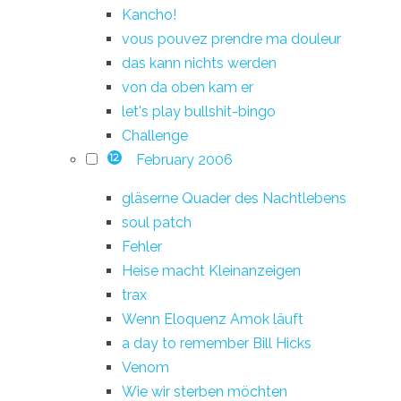
Kancho!
vous pouvez prendre ma douleur
das kann nichts werden
von da oben kam er
let's play bullshit-bingo
Challenge
February 2006
12
gläserne Quader des Nachtlebens
soul patch
Fehler
Heise macht Kleinanzeigen
trax
Wenn Eloquenz Amok läuft
a day to remember Bill Hicks
Venom
Wie wir sterben möchten