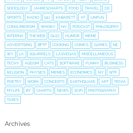
SOCIOLOGY
JAHRESCHARTS
FOOD
TRAVEL
DE
SPORTS
RADIO
911
KABARETT
AT
UNFUG
CONSUMERISM
WHISKY
NV
PODCAST
PHILOSOPHY
INTERNA
THEWEB
QUIZ
HUMOR
MEME
ADVERTISING
BFTP
COOKING
COMICS
GAMES
NE
WY
LA
SQUIRRELS
LASVEGAS
MISCELLANEOUS
TECHY
AGEISM
CATS
SOFTWARE
FUNNY
BUSINESS
RELIGION
PHYSICS
MEMES
ECONOMICS
NY
WTF
POETRY
WORK
CONCERTS
EARTHQUAKE
ART
TRIVIA
MYLIFE
BY
CHARTS
NEWS
SCIFI
PHOTOGRAPHY
TAXES
Archives