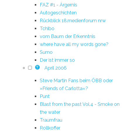
FAZ #1 - Ärgernis
Autogeschichten
Rückblick 18.medienforum nrw
Tchibo
vom Baum der Erkenntnis
where have all my words gone?
Sumo
Der ist immer so
April 2006
7
Steve Martin Fans beim ÖBB oder
»Friends of Carlotta«?
Punt
Blast from the past Vol.4 - Smoke on
the water
Traumfrau
Rollkoffer