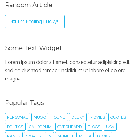
Random Article
I'm Feeling Lucky!
Some Text Widget
Lorem ipsum dolor sit amet, consectetur adipisicing elit,
sed do eiusmod tempor incididunt ut labore et dolore
magna.
Popular Tags
PERSONAL
MUSIC
FOUND
GEEKY
MOVIES
QUOTES
POLITICS
CALIFORNIA
OVERHEARD
BLOGS
USA
RANTS
WORDS
TV
MUNICH
MEDIA
BOOKS