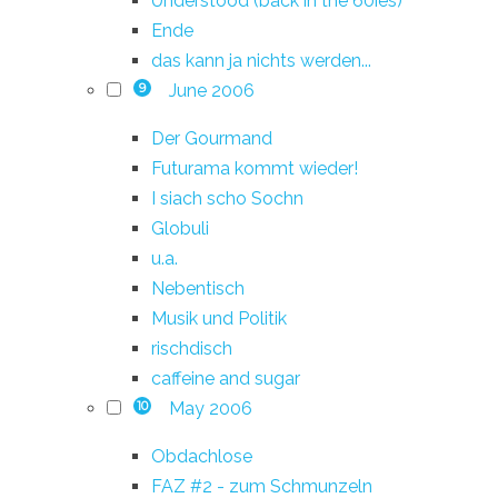
Understood (back in the 60ies)
Ende
das kann ja nichts werden...
June 2006
9
Der Gourmand
Futurama kommt wieder!
I siach scho Sochn
Globuli
u.a.
Nebentisch
Musik und Politik
rischdisch
caffeine and sugar
May 2006
10
Obdachlose
FAZ #2 - zum Schmunzeln