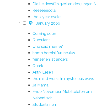
Die Leidensfähigkeiten des jungen A.
Reeeeeecola!
the 7 year cycle
January 2006
16
Coming soon
Querulant
who said meme?
homo homini furunculus
fernsehen ist anders
Quark
Aktiv Lesen
the mind works in mysterious ways
Ja Mama
Ende November, Mobiltelefon am
Nebentisch
Studentinnen