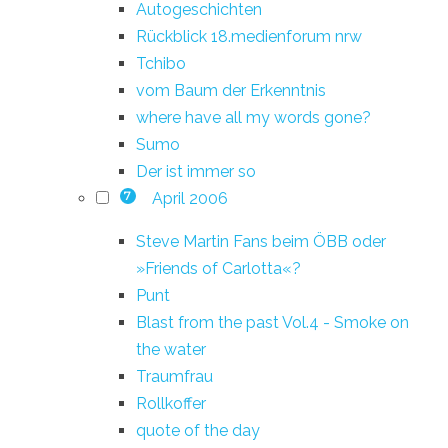
Autogeschichten
Rückblick 18.medienforum nrw
Tchibo
vom Baum der Erkenntnis
where have all my words gone?
Sumo
Der ist immer so
April 2006
7
Steve Martin Fans beim ÖBB oder
»Friends of Carlotta«?
Punt
Blast from the past Vol.4 - Smoke on
the water
Traumfrau
Rollkoffer
quote of the day