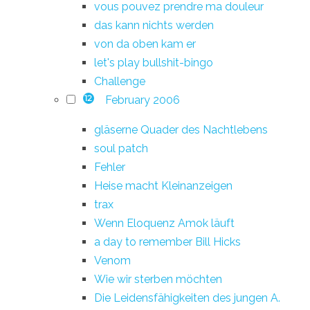
vous pouvez prendre ma douleur
das kann nichts werden
von da oben kam er
let's play bullshit-bingo
Challenge
February 2006
12
gläserne Quader des Nachtlebens
soul patch
Fehler
Heise macht Kleinanzeigen
trax
Wenn Eloquenz Amok läuft
a day to remember Bill Hicks
Venom
Wie wir sterben möchten
Die Leidensfähigkeiten des jungen A.