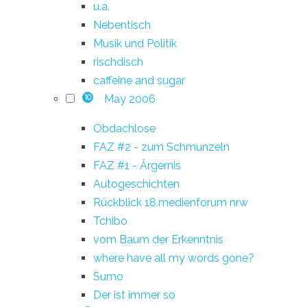
u.a.
Nebentisch
Musik und Politik
rischdisch
caffeine and sugar
May 2006
10
Obdachlose
FAZ #2 - zum Schmunzeln
FAZ #1 - Ärgernis
Autogeschichten
Rückblick 18.medienforum nrw
Tchibo
vom Baum der Erkenntnis
where have all my words gone?
Sumo
Der ist immer so