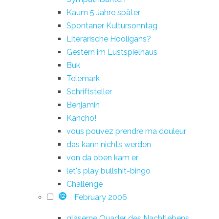
Kaum 5 Jahre später
Spontaner Kultursonntag
Literarische Hooligans?
Gestern im Lustspielhaus
Buk
Telemark
Schriftsteller
Benjamin
Kancho!
vous pouvez prendre ma douleur
das kann nichts werden
von da oben kam er
let's play bullshit-bingo
Challenge
February 2006
12
gläserne Quader des Nachtlebens