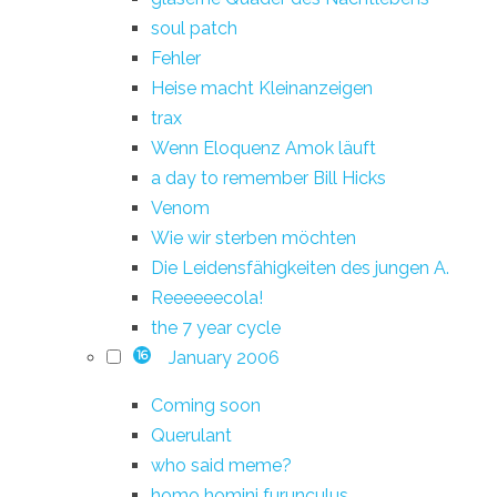
soul patch
Fehler
Heise macht Kleinanzeigen
trax
Wenn Eloquenz Amok läuft
a day to remember Bill Hicks
Venom
Wie wir sterben möchten
Die Leidensfähigkeiten des jungen A.
Reeeeeecola!
the 7 year cycle
January 2006
16
Coming soon
Querulant
who said meme?
homo homini furunculus