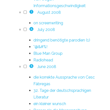
Informationsgeschwindigkeit
August 2008
1
on screenwriting
July 2008
4
dringend benötigte parodien (1)
*@&#%!
Blue Man Group
Radiohead
June 2008
5
die korrekte Aussprache von Cesc
Fàbregas
32. Tage der deutschsprachigen
Literatur
ein kleiner wunsch