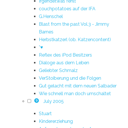
Irgendetwas fehlt
couchpotatoes auf der IFA
G.Henschel
Blast from the past Vol.3 - Jimmy
Barnes
Herbstkatzerl (ob. Katzencontent)
*♥
Reflex des iPod Besitzers
Dialoge aus dem Leben
Geliebter Schmalz
VerStoiberung und die Folgen
Gut gelacht mit dem neuen Salbader
Wie schnell man doch umschaltet
July 2005
9
Stuart
Kindererziehung