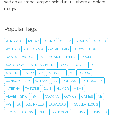
sed do eiusmod tempor incididunt ut labore et dolore
magna.
Popular Tags
PERSONAL
MUSIC
FOUND
GEEKY
MOVIES
QUOTES
POLITICS
CALIFORNIA
OVERHEARD
BLOGS
USA
RANTS
WORDS
TV
MUNICH
MEDIA
BOOKS
SOCIOLOGY
JAHRESCHARTS
FOOD
TRAVEL
DE
SPORTS
RADIO
911
KABARETT
AT
UNFUG
CONSUMERISM
WHISKY
NV
PODCAST
PHILOSOPHY
INTERNA
THEWEB
QUIZ
HUMOR
MEME
ADVERTISING
BFTP
COOKING
COMICS
GAMES
NE
WY
LA
SQUIRRELS
LASVEGAS
MISCELLANEOUS
TECHY
AGEISM
CATS
SOFTWARE
FUNNY
BUSINESS