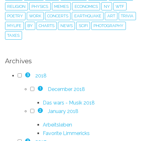
RELIGION
PHYSICS
MEMES
ECONOMICS
NY
WTF
POETRY
WORK
CONCERTS
EARTHQUAKE
ART
TRIVIA
MYLIFE
BY
CHARTS
NEWS
SCIFI
PHOTOGRAPHY
TAXES
Archives
2018
3
December 2018
1
Das wars - Musik 2018
January 2018
2
Arbeitsleben
Favorite Limmericks