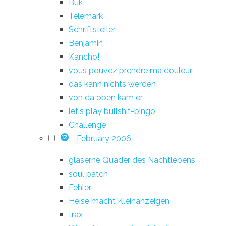
Buk
Telemark
Schriftsteller
Benjamin
Kancho!
vous pouvez prendre ma douleur
das kann nichts werden
von da oben kam er
let's play bullshit-bingo
Challenge
February 2006
12
gläserne Quader des Nachtlebens
soul patch
Fehler
Heise macht Kleinanzeigen
trax