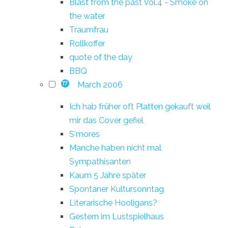
Blast from the past Vol.4 - Smoke on
the water
Traumfrau
Rollkoffer
quote of the day
BBQ
March 2006
17
Ich hab früher oft Platten gekauft weil
mir das Cover gefiel
S'mores
Manche haben nicht mal
Sympathisanten
Kaum 5 Jahre später
Spontaner Kultursonntag
Literarische Hooligans?
Gestern im Lustspielhaus