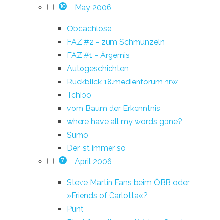
May 2006
10
Obdachlose
FAZ #2 - zum Schmunzeln
FAZ #1 - Ärgernis
Autogeschichten
Rückblick 18.medienforum nrw
Tchibo
vom Baum der Erkenntnis
where have all my words gone?
Sumo
Der ist immer so
April 2006
7
Steve Martin Fans beim ÖBB oder
»Friends of Carlotta«?
Punt