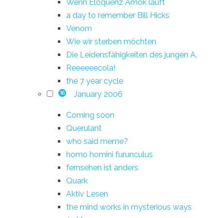
Wenn Eloquenz Amok läuft
a day to remember Bill Hicks
Venom
Wie wir sterben möchten
Die Leidensfähigkeiten des jungen A.
Reeeeeecola!
the 7 year cycle
January 2006
16
Coming soon
Querulant
who said meme?
homo homini furunculus
fernsehen ist anders
Quark
Aktiv Lesen
the mind works in mysterious ways