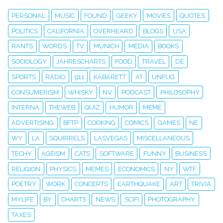
PERSONAL
MUSIC
FOUND
GEEKY
MOVIES
QUOTES
POLITICS
CALIFORNIA
OVERHEARD
BLOGS
USA
RANTS
WORDS
TV
MUNICH
MEDIA
BOOKS
SOCIOLOGY
JAHRESCHARTS
FOOD
TRAVEL
DE
SPORTS
RADIO
911
KABARETT
AT
UNFUG
CONSUMERISM
WHISKY
NV
PODCAST
PHILOSOPHY
INTERNA
THEWEB
QUIZ
HUMOR
MEME
ADVERTISING
BFTP
COOKING
COMICS
GAMES
NE
WY
LA
SQUIRRELS
LASVEGAS
MISCELLANEOUS
TECHY
AGEISM
CATS
SOFTWARE
FUNNY
BUSINESS
RELIGION
PHYSICS
MEMES
ECONOMICS
NY
WTF
POETRY
WORK
CONCERTS
EARTHQUAKE
ART
TRIVIA
MYLIFE
BY
CHARTS
NEWS
SCIFI
PHOTOGRAPHY
TAXES