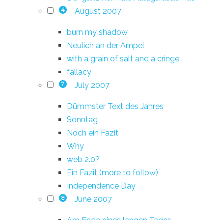
August 2007
4
burn my shadow
Neulich an der Ampel
with a grain of salt and a cringe
fallacy
July 2007
7
Dümmster Text des Jahres
Sonntag
Noch ein Fazit
Why
web 2.0?
Ein Fazit (more to follow)
Independence Day
June 2007
8