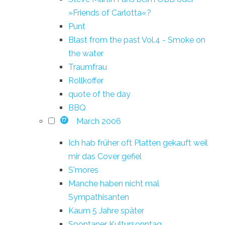
»Friends of Carlotta«?
Punt
Blast from the past Vol.4 - Smoke on
the water
Traumfrau
Rollkoffer
quote of the day
BBQ
March 2006
17
Ich hab früher oft Platten gekauft weil
mir das Cover gefiel
S'mores
Manche haben nicht mal
Sympathisanten
Kaum 5 Jahre später
Spontaner Kultursonntag