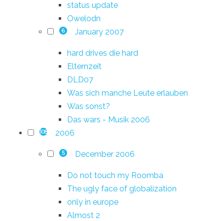
status update
Owelodn
January 2007
6
hard drives die hard
Elternzeit
DLD07
Was sich manche Leute erlauben
Was sonst?
Das wars - Musik 2006
2006
108
December 2006
5
Do not touch my Roomba
The ugly face of globalization
only in europe
Almost 2