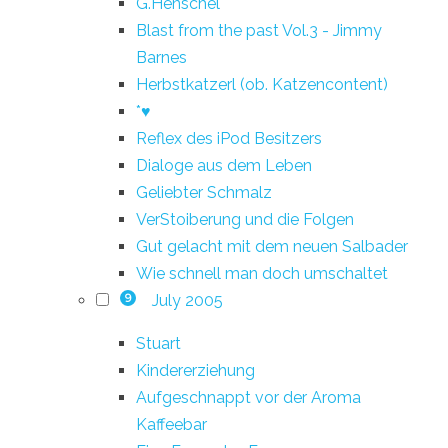
G.Henschel
Blast from the past Vol.3 - Jimmy
Barnes
Herbstkatzerl (ob. Katzencontent)
*♥
Reflex des iPod Besitzers
Dialoge aus dem Leben
Geliebter Schmalz
VerStoiberung und die Folgen
Gut gelacht mit dem neuen Salbader
Wie schnell man doch umschaltet
July 2005
9
Stuart
Kindererziehung
Aufgeschnappt vor der Aroma
Kaffeebar