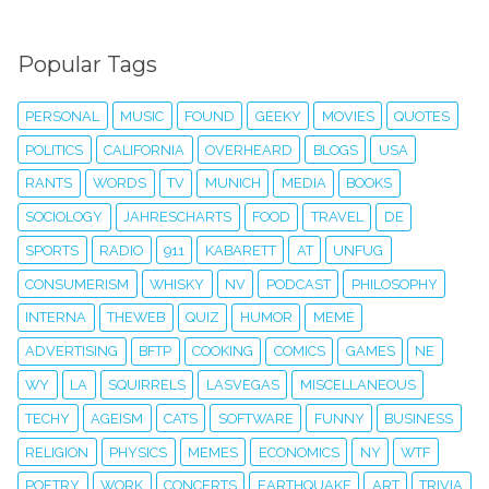
Popular Tags
PERSONAL
MUSIC
FOUND
GEEKY
MOVIES
QUOTES
POLITICS
CALIFORNIA
OVERHEARD
BLOGS
USA
RANTS
WORDS
TV
MUNICH
MEDIA
BOOKS
SOCIOLOGY
JAHRESCHARTS
FOOD
TRAVEL
DE
SPORTS
RADIO
911
KABARETT
AT
UNFUG
CONSUMERISM
WHISKY
NV
PODCAST
PHILOSOPHY
INTERNA
THEWEB
QUIZ
HUMOR
MEME
ADVERTISING
BFTP
COOKING
COMICS
GAMES
NE
WY
LA
SQUIRRELS
LASVEGAS
MISCELLANEOUS
TECHY
AGEISM
CATS
SOFTWARE
FUNNY
BUSINESS
RELIGION
PHYSICS
MEMES
ECONOMICS
NY
WTF
POETRY
WORK
CONCERTS
EARTHQUAKE
ART
TRIVIA