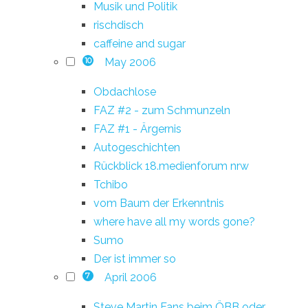
Musik und Politik
rischdisch
caffeine and sugar
May 2006
10
Obdachlose
FAZ #2 - zum Schmunzeln
FAZ #1 - Ärgernis
Autogeschichten
Rückblick 18.medienforum nrw
Tchibo
vom Baum der Erkenntnis
where have all my words gone?
Sumo
Der ist immer so
April 2006
7
Steve Martin Fans beim ÖBB oder