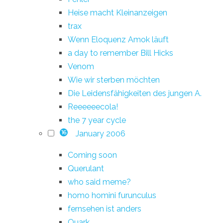
Heise macht Kleinanzeigen
trax
Wenn Eloquenz Amok läuft
a day to remember Bill Hicks
Venom
Wie wir sterben möchten
Die Leidensfähigkeiten des jungen A.
Reeeeeecola!
the 7 year cycle
January 2006
16
Coming soon
Querulant
who said meme?
homo homini furunculus
fernsehen ist anders
Quark