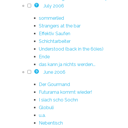
July 2006
7
sommerlied
Strangers at the bar
Effektiv Saufen
Schichtarbeiter
Understood (back in the 60ies)
Ende
das kann ja nichts werden...
June 2006
9
Der Gourmand
Futurama kommt wieder!
I siach scho Sochn
Globuli
u.a.
Nebentisch