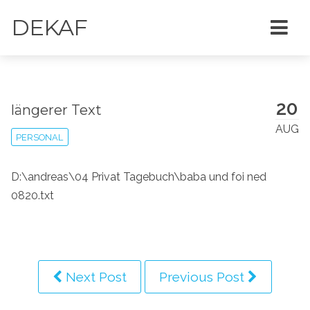
DEKAF
20
längerer Text
AUG
PERSONAL
D:\andreas\04 Privat Tagebuch\baba und foi ned
0820.txt
Next Post
Previous Post