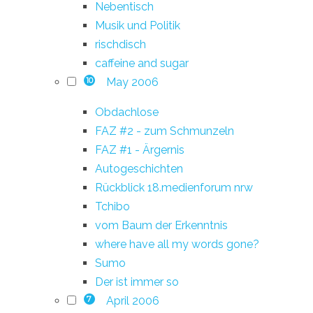
Nebentisch
Musik und Politik
rischdisch
caffeine and sugar
May 2006
10
Obdachlose
FAZ #2 - zum Schmunzeln
FAZ #1 - Ärgernis
Autogeschichten
Rückblick 18.medienforum nrw
Tchibo
vom Baum der Erkenntnis
where have all my words gone?
Sumo
Der ist immer so
April 2006
7