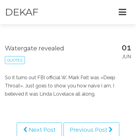
DEKAF
01
Watergate revealed
JUN
QUOTES
So it turns out FBI official W. Mark Felt was »Deep
Throat«. Just goes to show you how naive I am, I
believed it was Linda Lovelace all along
.
Next Post
Previous Post