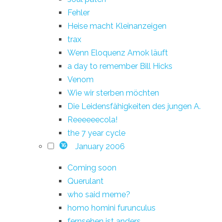
Fehler
Heise macht Kleinanzeigen
trax
Wenn Eloquenz Amok läuft
a day to remember Bill Hicks
Venom
Wie wir sterben möchten
Die Leidensfähigkeiten des jungen A.
Reeeeeecola!
the 7 year cycle
January 2006
16
Coming soon
Querulant
who said meme?
homo homini furunculus
fernsehen ist anders