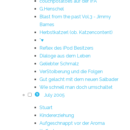
couchpotatoes auf der IFA
G.Henschel
Blast from the past Vol.3 - Jimmy
Barnes
Herbstkatzerl (ob. Katzencontent)
*♥
Reflex des iPod Besitzers
Dialoge aus dem Leben
Geliebter Schmalz
VerStoiberung und die Folgen
Gut gelacht mit dem neuen Salbader
Wie schnell man doch umschaltet
July 2005
9
Stuart
Kindererziehung
Aufgeschnappt vor der Aroma