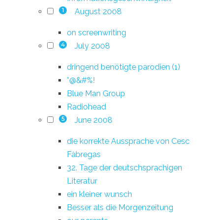
August 2008
1
on screenwriting
July 2008
4
dringend benötigte parodien (1)
*@&#%!
Blue Man Group
Radiohead
June 2008
5
die korrekte Aussprache von Cesc
Fàbregas
32. Tage der deutschsprachigen
Literatur
ein kleiner wunsch
Besser als die Morgenzeitung