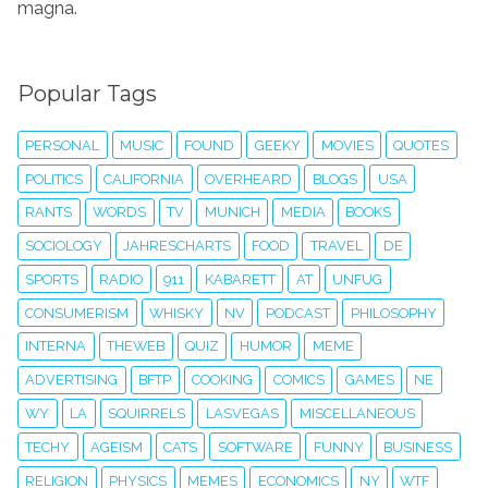
magna.
Popular Tags
PERSONAL
MUSIC
FOUND
GEEKY
MOVIES
QUOTES
POLITICS
CALIFORNIA
OVERHEARD
BLOGS
USA
RANTS
WORDS
TV
MUNICH
MEDIA
BOOKS
SOCIOLOGY
JAHRESCHARTS
FOOD
TRAVEL
DE
SPORTS
RADIO
911
KABARETT
AT
UNFUG
CONSUMERISM
WHISKY
NV
PODCAST
PHILOSOPHY
INTERNA
THEWEB
QUIZ
HUMOR
MEME
ADVERTISING
BFTP
COOKING
COMICS
GAMES
NE
WY
LA
SQUIRRELS
LASVEGAS
MISCELLANEOUS
TECHY
AGEISM
CATS
SOFTWARE
FUNNY
BUSINESS
RELIGION
PHYSICS
MEMES
ECONOMICS
NY
WTF