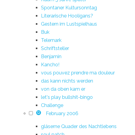
Spontaner Kultursonntag
Literarische Hooligans?
Gestern im Lustspielhaus
Buk
Telemark
Schriftsteller
Benjamin
Kancho!
vous pouvez prendre ma douleur
das kann nichts werden
von da oben kam er
let's play bullshit-bingo
Challenge
February 2006
12
gläserne Quader des Nachtlebens
soul patch