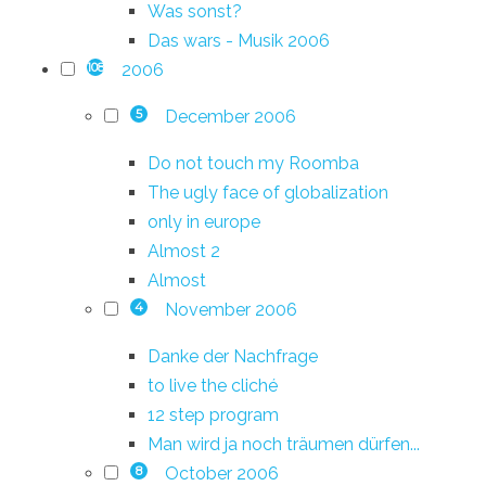
Was sonst?
Das wars - Musik 2006
2006
108
December 2006
5
Do not touch my Roomba
The ugly face of globalization
only in europe
Almost 2
Almost
November 2006
4
Danke der Nachfrage
to live the cliché
12 step program
Man wird ja noch träumen dürfen...
October 2006
8