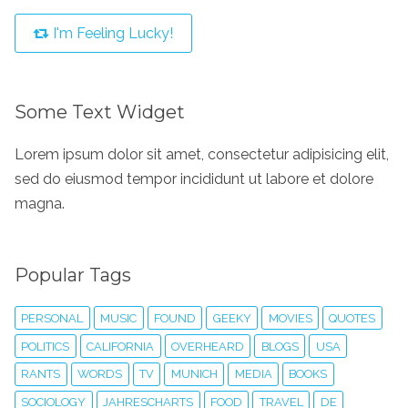
I'm Feeling Lucky!
Some Text Widget
Lorem ipsum dolor sit amet, consectetur adipisicing elit,
sed do eiusmod tempor incididunt ut labore et dolore
magna.
Popular Tags
PERSONAL
MUSIC
FOUND
GEEKY
MOVIES
QUOTES
POLITICS
CALIFORNIA
OVERHEARD
BLOGS
USA
RANTS
WORDS
TV
MUNICH
MEDIA
BOOKS
SOCIOLOGY
JAHRESCHARTS
FOOD
TRAVEL
DE