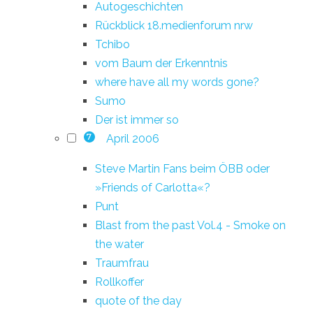
Autogeschichten
Rückblick 18.medienforum nrw
Tchibo
vom Baum der Erkenntnis
where have all my words gone?
Sumo
Der ist immer so
April 2006
7
Steve Martin Fans beim ÖBB oder
»Friends of Carlotta«?
Punt
Blast from the past Vol.4 - Smoke on
the water
Traumfrau
Rollkoffer
quote of the day