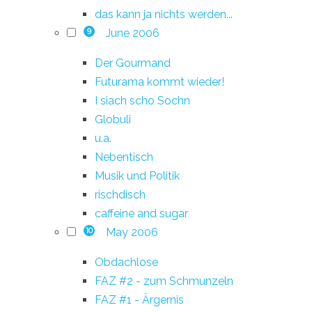
das kann ja nichts werden...
June 2006
9
Der Gourmand
Futurama kommt wieder!
I siach scho Sochn
Globuli
u.a.
Nebentisch
Musik und Politik
rischdisch
caffeine and sugar
May 2006
10
Obdachlose
FAZ #2 - zum Schmunzeln
FAZ #1 - Ärgernis