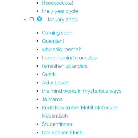
Reeeeeecola!
the 7 year cycle
January 2006
16
Coming soon
Querulant
who said meme?
homo homini furunculus
fernsehen ist anders
Quark
Aktiv Lesen
the mind works in mysterious ways
Ja Mama
Ende November, Mobiltelefon am
Nebentisch
Studentinnen
Der Bohnen Fluch