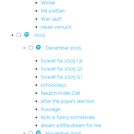
Winter
Kill a kitten
Was läuft
neuer versuch
2005
174
December 2005
9
Soweit für 2005 (3)
Soweit für 2005 (2)
Soweit für 2005 (1)
schooldayz
Neulich in der Zeit
after the pope's election
Aussage
flickr is funny sometimes
dream a little dream for me
November 2005
10