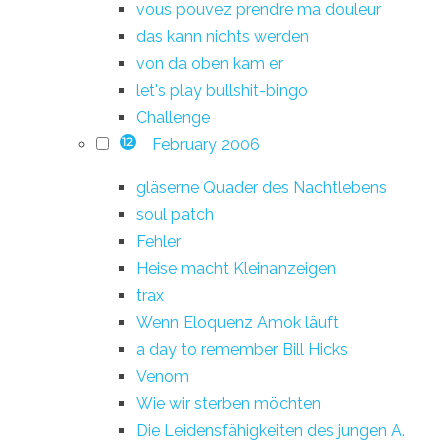
vous pouvez prendre ma douleur
das kann nichts werden
von da oben kam er
let's play bullshit-bingo
Challenge
February 2006
12
gläserne Quader des Nachtlebens
soul patch
Fehler
Heise macht Kleinanzeigen
trax
Wenn Eloquenz Amok läuft
a day to remember Bill Hicks
Venom
Wie wir sterben möchten
Die Leidensfähigkeiten des jungen A.