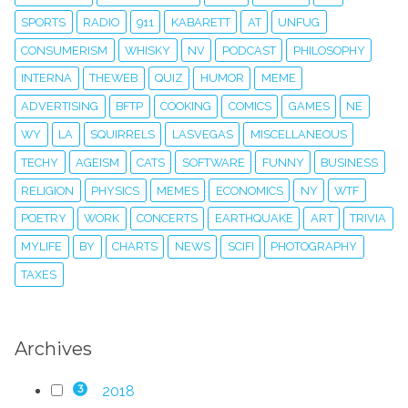
SPORTS
RADIO
911
KABARETT
AT
UNFUG
CONSUMERISM
WHISKY
NV
PODCAST
PHILOSOPHY
INTERNA
THEWEB
QUIZ
HUMOR
MEME
ADVERTISING
BFTP
COOKING
COMICS
GAMES
NE
WY
LA
SQUIRRELS
LASVEGAS
MISCELLANEOUS
TECHY
AGEISM
CATS
SOFTWARE
FUNNY
BUSINESS
RELIGION
PHYSICS
MEMES
ECONOMICS
NY
WTF
POETRY
WORK
CONCERTS
EARTHQUAKE
ART
TRIVIA
MYLIFE
BY
CHARTS
NEWS
SCIFI
PHOTOGRAPHY
TAXES
Archives
2018
3