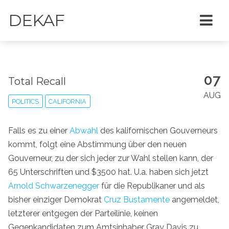
DEKAF
07
Total Recall
AUG
POLITICS
CALIFORNIA
Falls es zu einer
Abwahl
des kalifornischen Gouverneurs
kommt, folgt eine Abstimmung über den neuen
Gouverneur, zu der sich jeder zur Wahl stellen kann, der
65 Unterschriften und $3500 hat. U.a. haben sich jetzt
Arnold Schwarzenegger
für die Republikaner und als
bisher einziger Demokrat
Cruz Bustamente
angemeldet,
letzterer entgegen der Parteilinie, keinen
Gegenkandidaten zum Amtsinhaber Gray Davis zu