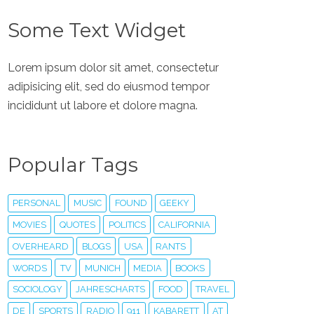
Some Text Widget
Lorem ipsum dolor sit amet, consectetur
adipisicing elit, sed do eiusmod tempor
incididunt ut labore et dolore magna.
Popular Tags
PERSONAL
MUSIC
FOUND
GEEKY
MOVIES
QUOTES
POLITICS
CALIFORNIA
OVERHEARD
BLOGS
USA
RANTS
WORDS
TV
MUNICH
MEDIA
BOOKS
SOCIOLOGY
JAHRESCHARTS
FOOD
TRAVEL
DE
SPORTS
RADIO
911
KABARETT
AT