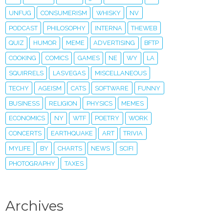
UNFUG
CONSUMERISM
WHISKY
NV
PODCAST
PHILOSOPHY
INTERNA
THEWEB
QUIZ
HUMOR
MEME
ADVERTISING
BFTP
COOKING
COMICS
GAMES
NE
WY
LA
SQUIRRELS
LASVEGAS
MISCELLANEOUS
TECHY
AGEISM
CATS
SOFTWARE
FUNNY
BUSINESS
RELIGION
PHYSICS
MEMES
ECONOMICS
NY
WTF
POETRY
WORK
CONCERTS
EARTHQUAKE
ART
TRIVIA
MYLIFE
BY
CHARTS
NEWS
SCIFI
PHOTOGRAPHY
TAXES
Archives