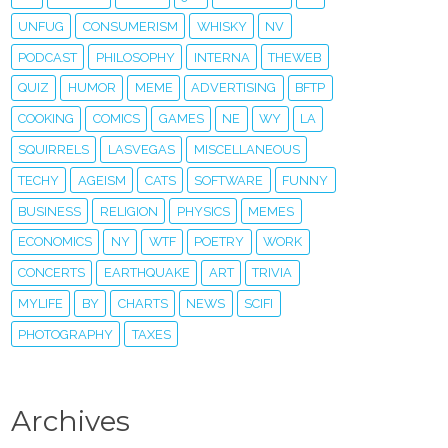
UNFUG
CONSUMERISM
WHISKY
NV
PODCAST
PHILOSOPHY
INTERNA
THEWEB
QUIZ
HUMOR
MEME
ADVERTISING
BFTP
COOKING
COMICS
GAMES
NE
WY
LA
SQUIRRELS
LASVEGAS
MISCELLANEOUS
TECHY
AGEISM
CATS
SOFTWARE
FUNNY
BUSINESS
RELIGION
PHYSICS
MEMES
ECONOMICS
NY
WTF
POETRY
WORK
CONCERTS
EARTHQUAKE
ART
TRIVIA
MYLIFE
BY
CHARTS
NEWS
SCIFI
PHOTOGRAPHY
TAXES
Archives