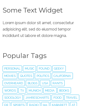
Some Text Widget
Lorem ipsum dolor sit amet, consectetur
adipisicing elit, sed do eiusmod tempor
incididunt ut labore et dolore magna.
Popular Tags
PERSONAL
MUSIC
FOUND
GEEKY
MOVIES
QUOTES
POLITICS
CALIFORNIA
OVERHEARD
BLOGS
USA
RANTS
WORDS
TV
MUNICH
MEDIA
BOOKS
SOCIOLOGY
JAHRESCHARTS
FOOD
TRAVEL
DE
SPORTS
RADIO
911
KABARETT
AT