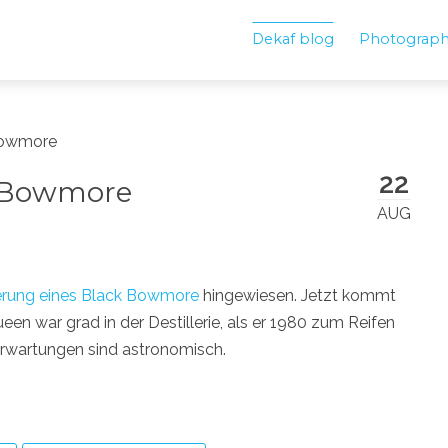
Dekaf blog
Photograp
Bowmore
22
k Bowmore
AUG
erung eines Black Bowmore
hingewiesen. Jetzt kommt
ueen war grad in der Destillerie, als er 1980 zum Reifen
erwartungen sind astronomisch.