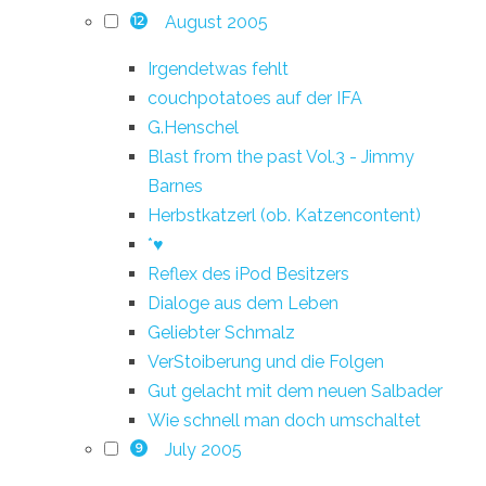
August 2005
12
Irgendetwas fehlt
couchpotatoes auf der IFA
G.Henschel
Blast from the past Vol.3 - Jimmy
Barnes
Herbstkatzerl (ob. Katzencontent)
*♥
Reflex des iPod Besitzers
Dialoge aus dem Leben
Geliebter Schmalz
VerStoiberung und die Folgen
Gut gelacht mit dem neuen Salbader
Wie schnell man doch umschaltet
July 2005
9