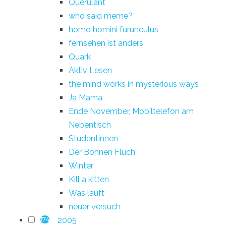
Querulant
who said meme?
homo homini furunculus
fernsehen ist anders
Quark
Aktiv Lesen
the mind works in mysterious ways
Ja Mama
Ende November, Mobiltelefon am
Nebentisch
Studentinnen
Der Bohnen Fluch
Winter
Kill a kitten
Was läuft
neuer versuch
2005
174