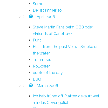
Sumo
Der ist immer so
April 2006
7
Steve Martin Fans beim ÖBB oder
»Friends of Carlotta«?
Punt
Blast from the past Vol.4 - Smoke on
the water
Traumfrau
Rollkoffer
quote of the day
BBQ
March 2006
17
Ich hab früher oft Platten gekauft weil
mir das Cover gefiel