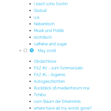
I siach scho Sochn
Globuli
u.a.
Nebentisch
Musik und Politik
rischdisch
caffeine and sugar
May 2006
10
Obdachlose
FAZ #2 - zum Schmunzeln
FAZ #1 - Ärgernis
Autogeschichten
Rückblick 18.medienforum nrw
Tchibo
vom Baum der Erkenntnis
where have all my words gone?