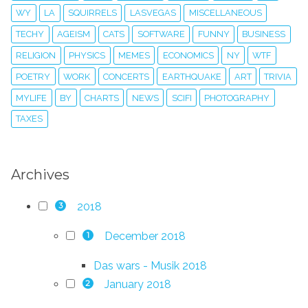
WY
LA
SQUIRRELS
LASVEGAS
MISCELLANEOUS
TECHY
AGEISM
CATS
SOFTWARE
FUNNY
BUSINESS
RELIGION
PHYSICS
MEMES
ECONOMICS
NY
WTF
POETRY
WORK
CONCERTS
EARTHQUAKE
ART
TRIVIA
MYLIFE
BY
CHARTS
NEWS
SCIFI
PHOTOGRAPHY
TAXES
Archives
2018
3
December 2018
1
Das wars - Musik 2018
January 2018
2