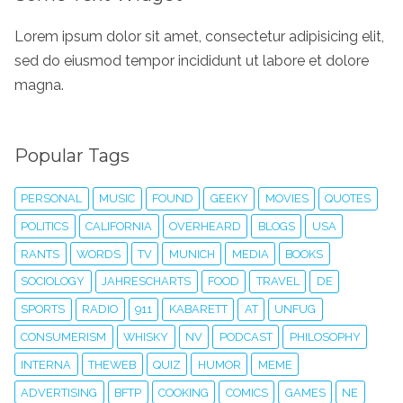
Lorem ipsum dolor sit amet, consectetur adipisicing elit,
sed do eiusmod tempor incididunt ut labore et dolore
magna.
Popular Tags
PERSONAL
MUSIC
FOUND
GEEKY
MOVIES
QUOTES
POLITICS
CALIFORNIA
OVERHEARD
BLOGS
USA
RANTS
WORDS
TV
MUNICH
MEDIA
BOOKS
SOCIOLOGY
JAHRESCHARTS
FOOD
TRAVEL
DE
SPORTS
RADIO
911
KABARETT
AT
UNFUG
CONSUMERISM
WHISKY
NV
PODCAST
PHILOSOPHY
INTERNA
THEWEB
QUIZ
HUMOR
MEME
ADVERTISING
BFTP
COOKING
COMICS
GAMES
NE