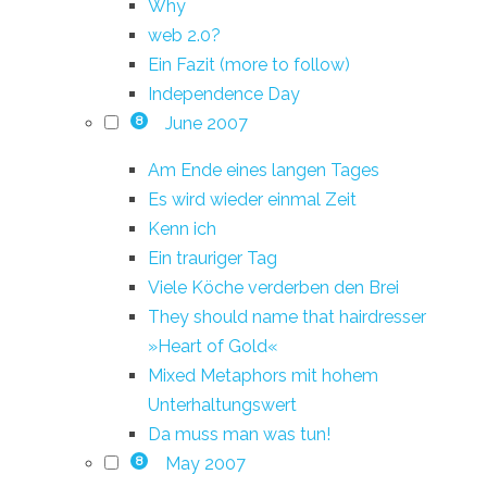
Why
web 2.0?
Ein Fazit (more to follow)
Independence Day
June 2007
8
Am Ende eines langen Tages
Es wird wieder einmal Zeit
Kenn ich
Ein trauriger Tag
Viele Köche verderben den Brei
They should name that hairdresser
»Heart of Gold«
Mixed Metaphors mit hohem
Unterhaltungswert
Da muss man was tun!
May 2007
8