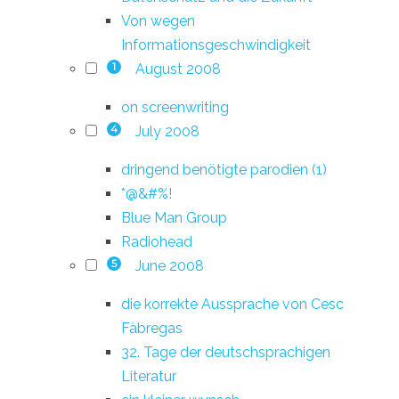
Von wegen
Informationsgeschwindigkeit
August 2008
1
on screenwriting
July 2008
4
dringend benötigte parodien (1)
*@&#%!
Blue Man Group
Radiohead
June 2008
5
die korrekte Aussprache von Cesc
Fàbregas
32. Tage der deutschsprachigen
Literatur