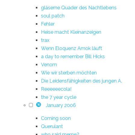
gläserne Quader des Nachtlebens
soul patch
Fehler
Heise macht Kleinanzeigen
trax
Wenn Eloquenz Amok läuft
a day to remember Bill Hicks
Venom
Wie wir sterben möchten
Die Leidensfähigkeiten des jungen A.
Reeeeeecola!
the 7 year cycle
January 2006
16
Coming soon
Querulant
who said meme?