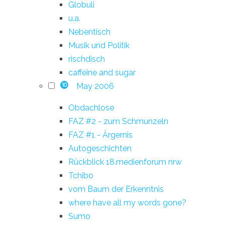
Globuli
u.a.
Nebentisch
Musik und Politik
rischdisch
caffeine and sugar
May 2006
10
Obdachlose
FAZ #2 - zum Schmunzeln
FAZ #1 - Ärgernis
Autogeschichten
Rückblick 18.medienforum nrw
Tchibo
vom Baum der Erkenntnis
where have all my words gone?
Sumo