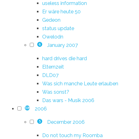
useless information
Er wäre heute 50
Gedeon
status update
Owelodn
January 2007
6
hard drives die hard
Elternzeit
DLD07
Was sich manche Leute erlauben
Was sonst?
Das wars - Musik 2006
2006
108
December 2006
5
Do not touch my Roomba