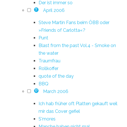
Der ist immer so
April 2006
7
Steve Martin Fans beim ÖBB oder
»Friends of Carlotta«?
Punt
Blast from the past Vol.4 - Smoke on
the water
Traumfrau
Rollkoffer
quote of the day
BBQ
March 2006
17
Ich hab früher oft Platten gekauft weil
mir das Cover gefiel
S'mores
Manche haben nicht mal