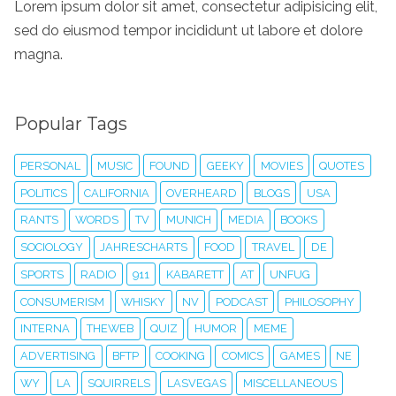
Lorem ipsum dolor sit amet, consectetur adipisicing elit,
sed do eiusmod tempor incididunt ut labore et dolore
magna.
Popular Tags
PERSONAL
MUSIC
FOUND
GEEKY
MOVIES
QUOTES
POLITICS
CALIFORNIA
OVERHEARD
BLOGS
USA
RANTS
WORDS
TV
MUNICH
MEDIA
BOOKS
SOCIOLOGY
JAHRESCHARTS
FOOD
TRAVEL
DE
SPORTS
RADIO
911
KABARETT
AT
UNFUG
CONSUMERISM
WHISKY
NV
PODCAST
PHILOSOPHY
INTERNA
THEWEB
QUIZ
HUMOR
MEME
ADVERTISING
BFTP
COOKING
COMICS
GAMES
NE
WY
LA
SQUIRRELS
LASVEGAS
MISCELLANEOUS