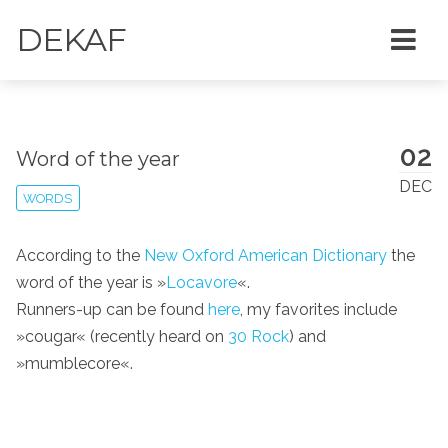
DEKAF
02
Word of the year
DEC
WORDS
According to the
New Oxford American Dictionary
the
word of the year is »
Locavore
«.
Runners-up can be found
here
, my favorites include
»cougar« (recently heard on
30 Rock
) and
»mumblecore«.