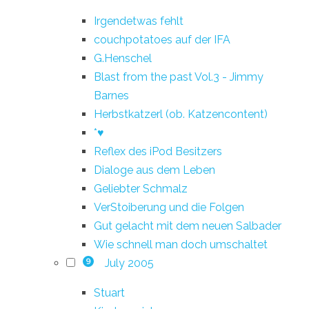
Irgendetwas fehlt
couchpotatoes auf der IFA
G.Henschel
Blast from the past Vol.3 - Jimmy
Barnes
Herbstkatzerl (ob. Katzencontent)
*♥
Reflex des iPod Besitzers
Dialoge aus dem Leben
Geliebter Schmalz
VerStoiberung und die Folgen
Gut gelacht mit dem neuen Salbader
Wie schnell man doch umschaltet
July 2005
9
Stuart