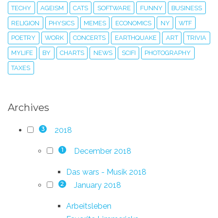
TECHY
AGEISM
CATS
SOFTWARE
FUNNY
BUSINESS
RELIGION
PHYSICS
MEMES
ECONOMICS
NY
WTF
POETRY
WORK
CONCERTS
EARTHQUAKE
ART
TRIVIA
MYLIFE
BY
CHARTS
NEWS
SCIFI
PHOTOGRAPHY
TAXES
Archives
2018
3
December 2018
1
Das wars - Musik 2018
January 2018
2
Arbeitsleben