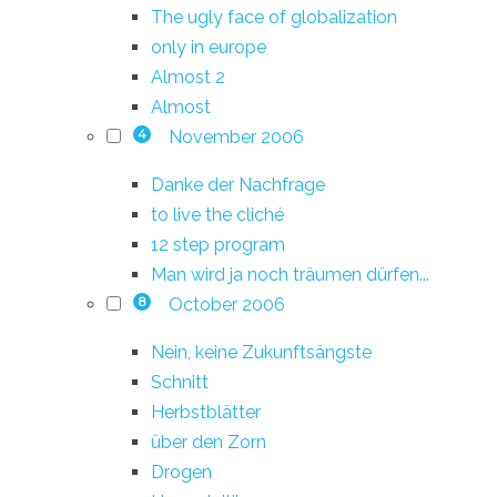
The ugly face of globalization
only in europe
Almost 2
Almost
November 2006
4
Danke der Nachfrage
to live the cliché
12 step program
Man wird ja noch träumen dürfen...
October 2006
8
Nein, keine Zukunftsängste
Schnitt
Herbstblätter
über den Zorn
Drogen