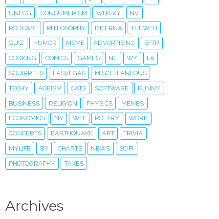
UNFUG
CONSUMERISM
WHISKY
NV
PODCAST
PHILOSOPHY
INTERNA
THEWEB
QUIZ
HUMOR
MEME
ADVERTISING
BFTP
COOKING
COMICS
GAMES
NE
WY
LA
SQUIRRELS
LASVEGAS
MISCELLANEOUS
TECHY
AGEISM
CATS
SOFTWARE
FUNNY
BUSINESS
RELIGION
PHYSICS
MEMES
ECONOMICS
NY
WTF
POETRY
WORK
CONCERTS
EARTHQUAKE
ART
TRIVIA
MYLIFE
BY
CHARTS
NEWS
SCIFI
PHOTOGRAPHY
TAXES
Archives