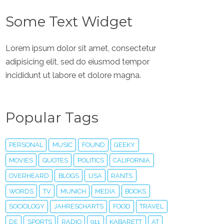
Some Text Widget
Lorem ipsum dolor sit amet, consectetur
adipisicing elit, sed do eiusmod tempor
incididunt ut labore et dolore magna.
Popular Tags
PERSONAL
MUSIC
FOUND
GEEKY
MOVIES
QUOTES
POLITICS
CALIFORNIA
OVERHEARD
BLOGS
USA
RANTS
WORDS
TV
MUNICH
MEDIA
BOOKS
SOCIOLOGY
JAHRESCHARTS
FOOD
TRAVEL
DE
SPORTS
RADIO
911
KABARETT
AT