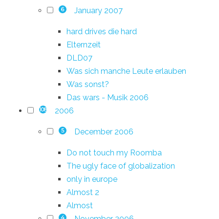
January 2007
6
hard drives die hard
Elternzeit
DLD07
Was sich manche Leute erlauben
Was sonst?
Das wars - Musik 2006
2006
108
December 2006
5
Do not touch my Roomba
The ugly face of globalization
only in europe
Almost 2
Almost
November 2006
4