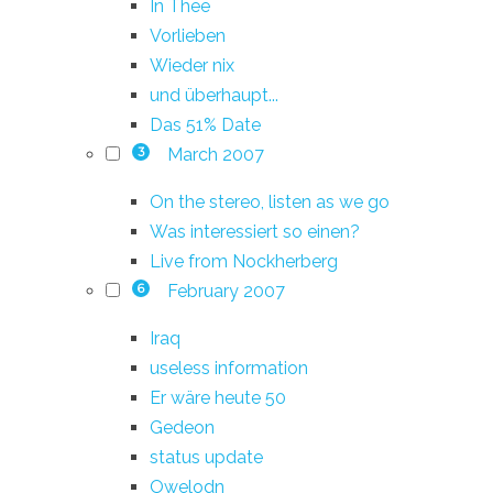
In Thee
Vorlieben
Wieder nix
und überhaupt...
Das 51% Date
March 2007
3
On the stereo, listen as we go
Was interessiert so einen?
Live from Nockherberg
February 2007
6
Iraq
useless information
Er wäre heute 50
Gedeon
status update
Owelodn