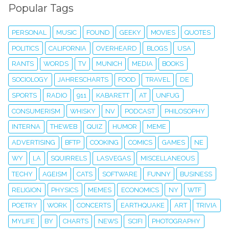
Popular Tags
PERSONAL
MUSIC
FOUND
GEEKY
MOVIES
QUOTES
POLITICS
CALIFORNIA
OVERHEARD
BLOGS
USA
RANTS
WORDS
TV
MUNICH
MEDIA
BOOKS
SOCIOLOGY
JAHRESCHARTS
FOOD
TRAVEL
DE
SPORTS
RADIO
911
KABARETT
AT
UNFUG
CONSUMERISM
WHISKY
NV
PODCAST
PHILOSOPHY
INTERNA
THEWEB
QUIZ
HUMOR
MEME
ADVERTISING
BFTP
COOKING
COMICS
GAMES
NE
WY
LA
SQUIRRELS
LASVEGAS
MISCELLANEOUS
TECHY
AGEISM
CATS
SOFTWARE
FUNNY
BUSINESS
RELIGION
PHYSICS
MEMES
ECONOMICS
NY
WTF
POETRY
WORK
CONCERTS
EARTHQUAKE
ART
TRIVIA
MYLIFE
BY
CHARTS
NEWS
SCIFI
PHOTOGRAPHY