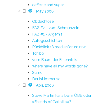
caffeine and sugar
May 2006
10
Obdachlose
FAZ #2 - zum Schmunzeln
FAZ #1 - Ärgernis
Autogeschichten
Rückblick 18.medienforum nrw
Tchibo
vom Baum der Erkenntnis
where have all my words gone?
Sumo
Der ist immer so
April 2006
7
Steve Martin Fans beim ÖBB oder
»Friends of Carlotta«?