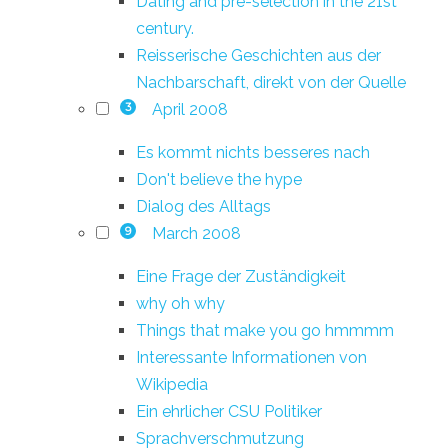
Dating and pre-selection in the 21st
century.
Reisserische Geschichten aus der
Nachbarschaft, direkt von der Quelle
April 2008
3
Es kommt nichts besseres nach
Don't believe the hype
Dialog des Alltags
March 2008
9
Eine Frage der Zuständigkeit
why oh why
Things that make you go hmmmm
Interessante Informationen von
Wikipedia
Ein ehrlicher CSU Politiker
Sprachverschmutzung