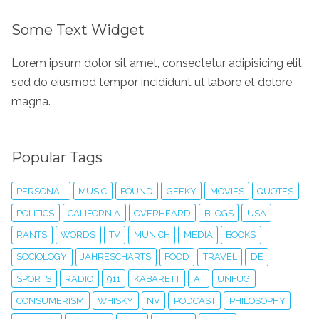
Some Text Widget
Lorem ipsum dolor sit amet, consectetur adipisicing elit,
sed do eiusmod tempor incididunt ut labore et dolore
magna.
Popular Tags
PERSONAL
MUSIC
FOUND
GEEKY
MOVIES
QUOTES
POLITICS
CALIFORNIA
OVERHEARD
BLOGS
USA
RANTS
WORDS
TV
MUNICH
MEDIA
BOOKS
SOCIOLOGY
JAHRESCHARTS
FOOD
TRAVEL
DE
SPORTS
RADIO
911
KABARETT
AT
UNFUG
CONSUMERISM
WHISKY
NV
PODCAST
PHILOSOPHY