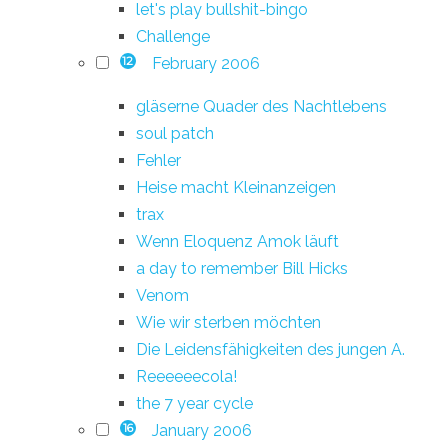
let's play bullshit-bingo
Challenge
February 2006
12
gläserne Quader des Nachtlebens
soul patch
Fehler
Heise macht Kleinanzeigen
trax
Wenn Eloquenz Amok läuft
a day to remember Bill Hicks
Venom
Wie wir sterben möchten
Die Leidensfähigkeiten des jungen A.
Reeeeeecola!
the 7 year cycle
January 2006
16