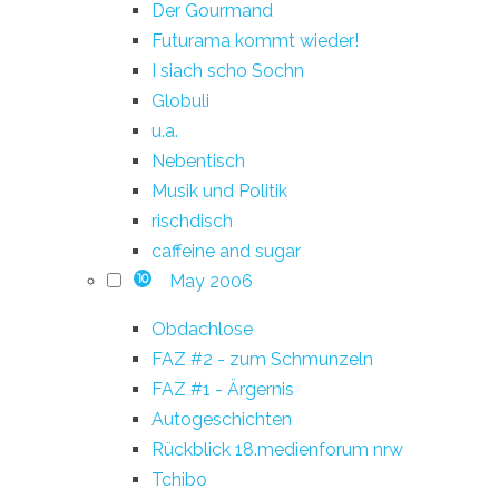
Der Gourmand
Futurama kommt wieder!
I siach scho Sochn
Globuli
u.a.
Nebentisch
Musik und Politik
rischdisch
caffeine and sugar
May 2006
10
Obdachlose
FAZ #2 - zum Schmunzeln
FAZ #1 - Ärgernis
Autogeschichten
Rückblick 18.medienforum nrw
Tchibo