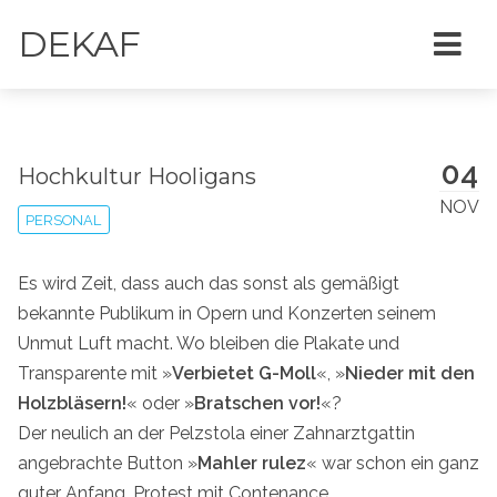
DEKAF
04
Hochkultur Hooligans
NOV
PERSONAL
Es wird Zeit, dass auch das sonst als gemäßigt
bekannte Publikum in Opern und Konzerten seinem
Unmut Luft macht. Wo bleiben die Plakate und
Transparente mit »
Verbietet G-Moll
«, »
Nieder mit den
Holzbläsern!
« oder »
Bratschen vor!
«?
Der neulich an der Pelzstola einer Zahnarztgattin
angebrachte Button »
Mahler rulez
« war schon ein ganz
guter Anfang. Protest mit Contenance.