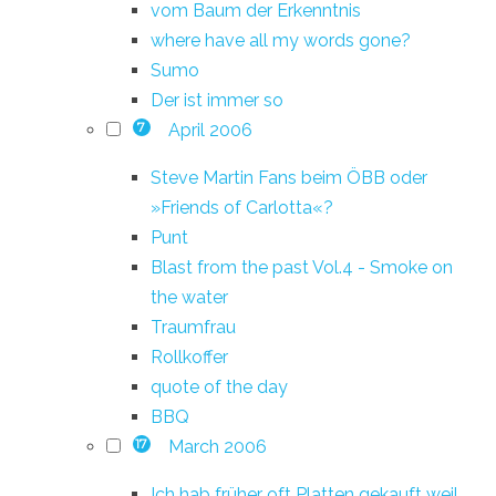
vom Baum der Erkenntnis
where have all my words gone?
Sumo
Der ist immer so
April 2006
7
Steve Martin Fans beim ÖBB oder
»Friends of Carlotta«?
Punt
Blast from the past Vol.4 - Smoke on
the water
Traumfrau
Rollkoffer
quote of the day
BBQ
March 2006
17
Ich hab früher oft Platten gekauft weil