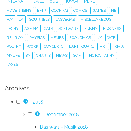
INTERNA
THEWEB
QUIZ
HUMOR
MEME
ADVERTISING
BFTP
COOKING
COMICS
GAMES
NE
WY
LA
SQUIRRELS
LASVEGAS
MISCELLANEOUS
TECHY
AGEISM
CATS
SOFTWARE
FUNNY
BUSINESS
RELIGION
PHYSICS
MEMES
ECONOMICS
NY
WTF
POETRY
WORK
CONCERTS
EARTHQUAKE
ART
TRIVIA
MYLIFE
BY
CHARTS
NEWS
SCIFI
PHOTOGRAPHY
TAXES
Archives
2018
3
December 2018
1
Das wars - Musik 2018