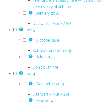
The future is already here — it's just not
very evenly distributed
January 2016
1
Das wars - Musik 2015
2015
2
October 2015
1
Kabarett und Comedy
July 2015
1
Don't push me
2014
3
December 2014
1
Das wars - Musik 2014
May 2014
1