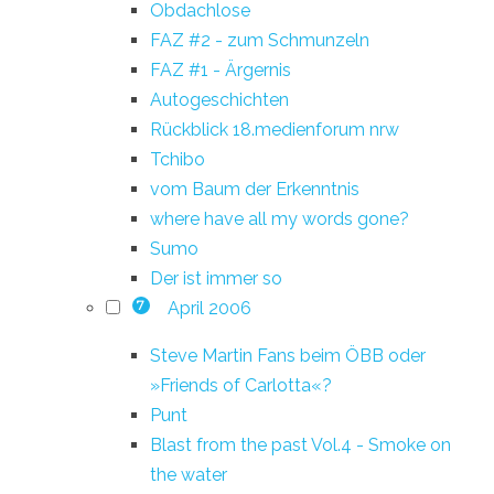
Obdachlose
FAZ #2 - zum Schmunzeln
FAZ #1 - Ärgernis
Autogeschichten
Rückblick 18.medienforum nrw
Tchibo
vom Baum der Erkenntnis
where have all my words gone?
Sumo
Der ist immer so
April 2006
7
Steve Martin Fans beim ÖBB oder
»Friends of Carlotta«?
Punt
Blast from the past Vol.4 - Smoke on
the water