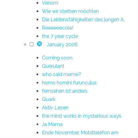
Venom
Wie wir sterben möchten
Die Leidensfähigkeiten des jungen A.
Reeeeeecola!
the 7 year cycle
January 2006
16
Coming soon
Querulant
who said meme?
homo homini furunculus
fernsehen ist anders
Quark
Aktiv Lesen
the mind works in mysterious ways
Ja Mama
Ende November, Mobiltelefon am