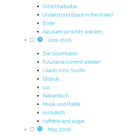
Schichtarbeiter
Understood (back in the 60ies)
Ende
das kann ja nichts werden...
June 2006
9
Der Gourmand
Futurama kommt wieder!
I siach scho Sochn
Globuli
u.a.
Nebentisch
Musik und Politik
rischdisch
caffeine and sugar
May 2006
10