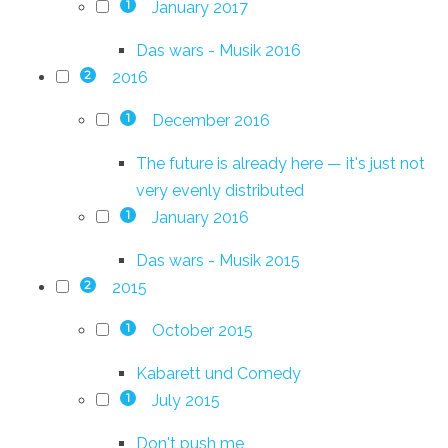
January 2017
1
Das wars - Musik 2016
2016
2
December 2016
1
The future is already here — it's just not
very evenly distributed
January 2016
1
Das wars - Musik 2015
2015
2
October 2015
1
Kabarett und Comedy
July 2015
1
Don't push me