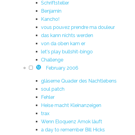
Schriftsteller
Benjamin
Kancho!
vous pouvez prendre ma douleur
das kann nichts werden
von da oben kam er
let's play bullshit-bingo
Challenge
February 2006
12
gläserne Quader des Nachtlebens
soul patch
Fehler
Heise macht Kleinanzeigen
trax
Wenn Eloquenz Amok läuft
a day to remember Bill Hicks