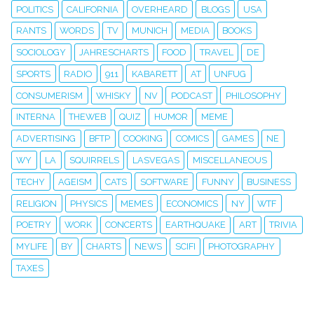
POLITICS
CALIFORNIA
OVERHEARD
BLOGS
USA
RANTS
WORDS
TV
MUNICH
MEDIA
BOOKS
SOCIOLOGY
JAHRESCHARTS
FOOD
TRAVEL
DE
SPORTS
RADIO
911
KABARETT
AT
UNFUG
CONSUMERISM
WHISKY
NV
PODCAST
PHILOSOPHY
INTERNA
THEWEB
QUIZ
HUMOR
MEME
ADVERTISING
BFTP
COOKING
COMICS
GAMES
NE
WY
LA
SQUIRRELS
LASVEGAS
MISCELLANEOUS
TECHY
AGEISM
CATS
SOFTWARE
FUNNY
BUSINESS
RELIGION
PHYSICS
MEMES
ECONOMICS
NY
WTF
POETRY
WORK
CONCERTS
EARTHQUAKE
ART
TRIVIA
MYLIFE
BY
CHARTS
NEWS
SCIFI
PHOTOGRAPHY
TAXES