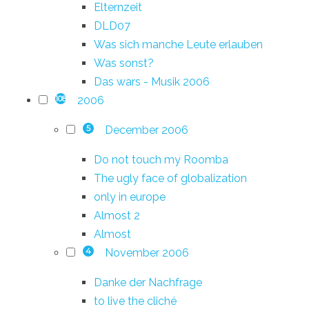
Elternzeit
DLD07
Was sich manche Leute erlauben
Was sonst?
Das wars - Musik 2006
2006
108
December 2006
5
Do not touch my Roomba
The ugly face of globalization
only in europe
Almost 2
Almost
November 2006
4
Danke der Nachfrage
to live the cliché