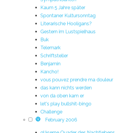
Kaum 5 Jahre später
Spontaner Kultursonntag
Literarische Hooligans?
Gestern im Lustspielhaus
Buk
Telemark
Schriftsteller
Benjamin
Kancho!
vous pouvez prendre ma douleur
das kann nichts werden
von da oben kam er
let's play bullshit-bingo
Challenge
February 2006
12
gläserne Quader des Nachtlebens