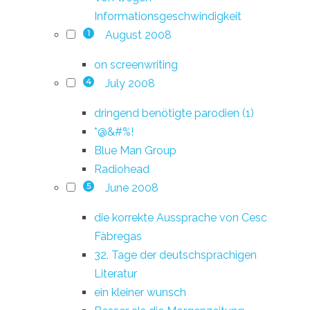
Informationsgeschwindigkeit
August 2008
1
on screenwriting
July 2008
4
dringend benötigte parodien (1)
*@&#%!
Blue Man Group
Radiohead
June 2008
5
die korrekte Aussprache von Cesc
Fàbregas
32. Tage der deutschsprachigen
Literatur
ein kleiner wunsch