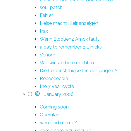
soul patch
Fehler
Heise macht Kleinanzeigen
trax
Wenn Eloquenz Amok läuft
a day to remember Bill Hicks
Venom
Wie wir sterben möchten
Die Leidensfähigkeiten des jungen A.
Reeeeeecola!
the 7 year cycle
January 2006
16
Coming soon
Querulant
who said meme?
homo homini furunculus