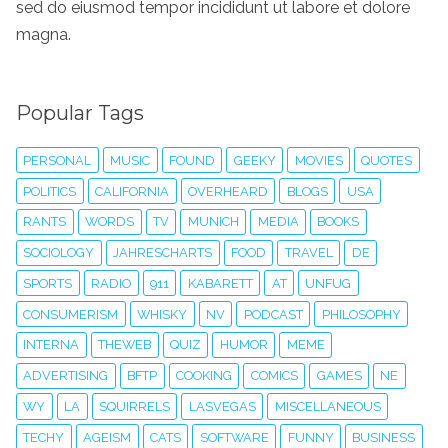
sed do eiusmod tempor incididunt ut labore et dolore
magna.
Popular Tags
PERSONAL
MUSIC
FOUND
GEEKY
MOVIES
QUOTES
POLITICS
CALIFORNIA
OVERHEARD
BLOGS
USA
RANTS
WORDS
TV
MUNICH
MEDIA
BOOKS
SOCIOLOGY
JAHRESCHARTS
FOOD
TRAVEL
DE
SPORTS
RADIO
911
KABARETT
AT
UNFUG
CONSUMERISM
WHISKY
NV
PODCAST
PHILOSOPHY
INTERNA
THEWEB
QUIZ
HUMOR
MEME
ADVERTISING
BFTP
COOKING
COMICS
GAMES
NE
WY
LA
SQUIRRELS
LASVEGAS
MISCELLANEOUS
TECHY
AGEISM
CATS
SOFTWARE
FUNNY
BUSINESS