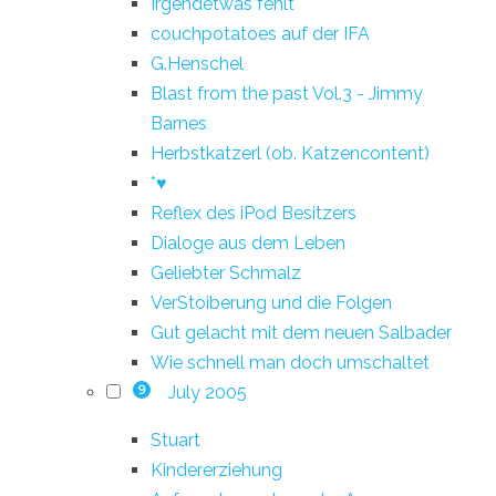
Irgendetwas fehlt
couchpotatoes auf der IFA
G.Henschel
Blast from the past Vol.3 - Jimmy
Barnes
Herbstkatzerl (ob. Katzencontent)
*♥
Reflex des iPod Besitzers
Dialoge aus dem Leben
Geliebter Schmalz
VerStoiberung und die Folgen
Gut gelacht mit dem neuen Salbader
Wie schnell man doch umschaltet
July 2005
9
Stuart
Kindererziehung