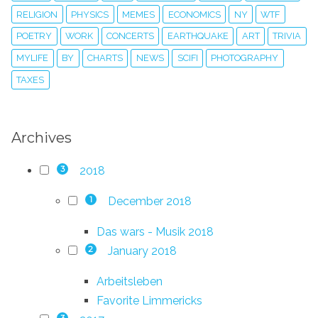
RELIGION
PHYSICS
MEMES
ECONOMICS
NY
WTF
POETRY
WORK
CONCERTS
EARTHQUAKE
ART
TRIVIA
MYLIFE
BY
CHARTS
NEWS
SCIFI
PHOTOGRAPHY
TAXES
Archives
2018
3
December 2018
1
Das wars - Musik 2018
January 2018
2
Arbeitsleben
Favorite Limmericks