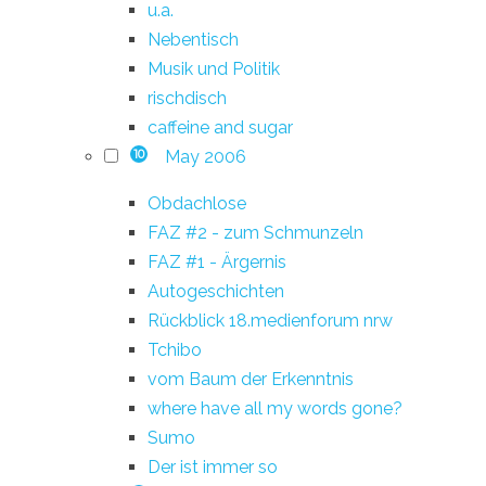
u.a.
Nebentisch
Musik und Politik
rischdisch
caffeine and sugar
May 2006
10
Obdachlose
FAZ #2 - zum Schmunzeln
FAZ #1 - Ärgernis
Autogeschichten
Rückblick 18.medienforum nrw
Tchibo
vom Baum der Erkenntnis
where have all my words gone?
Sumo
Der ist immer so