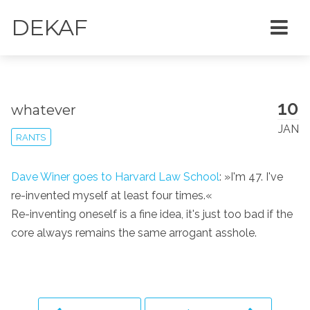
DEKAF
10
whatever
JAN
RANTS
Dave Winer goes to Harvard Law School
: »I'm 47. I've
re-invented myself at least four times.«
Re-inventing oneself is a fine idea, it's just too bad if the
core always remains the same arrogant asshole.