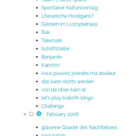
Spontaner Kultursonntag
Literarische Hooligans?
Gestern im Lustspielhaus
Buk
Telemark
Schriftsteller
Benjamin
Kancho!
vous pouvez prendre ma douleur
das kann nichts werden
von da oben kam er
let's play bullshit-bingo
Challenge
February 2006
12
gläserne Quader des Nachtlebens
soul patch