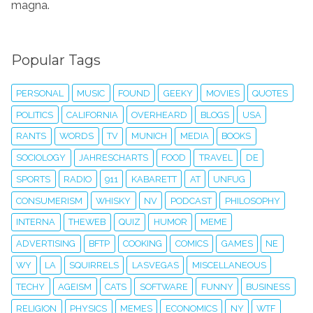
magna.
Popular Tags
PERSONAL
MUSIC
FOUND
GEEKY
MOVIES
QUOTES
POLITICS
CALIFORNIA
OVERHEARD
BLOGS
USA
RANTS
WORDS
TV
MUNICH
MEDIA
BOOKS
SOCIOLOGY
JAHRESCHARTS
FOOD
TRAVEL
DE
SPORTS
RADIO
911
KABARETT
AT
UNFUG
CONSUMERISM
WHISKY
NV
PODCAST
PHILOSOPHY
INTERNA
THEWEB
QUIZ
HUMOR
MEME
ADVERTISING
BFTP
COOKING
COMICS
GAMES
NE
WY
LA
SQUIRRELS
LASVEGAS
MISCELLANEOUS
TECHY
AGEISM
CATS
SOFTWARE
FUNNY
BUSINESS
RELIGION
PHYSICS
MEMES
ECONOMICS
NY
WTF