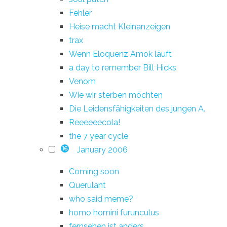
Fehler
Heise macht Kleinanzeigen
trax
Wenn Eloquenz Amok läuft
a day to remember Bill Hicks
Venom
Wie wir sterben möchten
Die Leidensfähigkeiten des jungen A.
Reeeeeecola!
the 7 year cycle
January 2006
16
Coming soon
Querulant
who said meme?
homo homini furunculus
fernsehen ist anders