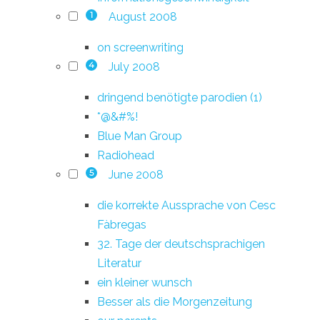
August 2008
1
on screenwriting
July 2008
4
dringend benötigte parodien (1)
*@&#%!
Blue Man Group
Radiohead
June 2008
5
die korrekte Aussprache von Cesc
Fàbregas
32. Tage der deutschsprachigen
Literatur
ein kleiner wunsch
Besser als die Morgenzeitung