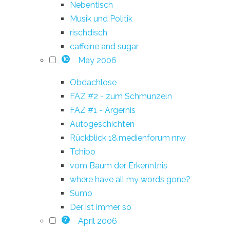
Nebentisch
Musik und Politik
rischdisch
caffeine and sugar
May 2006
10
Obdachlose
FAZ #2 - zum Schmunzeln
FAZ #1 - Ärgernis
Autogeschichten
Rückblick 18.medienforum nrw
Tchibo
vom Baum der Erkenntnis
where have all my words gone?
Sumo
Der ist immer so
April 2006
7