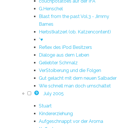
couchpotatoes auf der IFA
G.Henschel
Blast from the past Vol.3 - Jimmy
Barnes
Herbstkatzerl (ob. Katzencontent)
*♥
Reflex des iPod Besitzers
Dialoge aus dem Leben
Geliebter Schmalz
VerStoiberung und die Folgen
Gut gelacht mit dem neuen Salbader
Wie schnell man doch umschaltet
July 2005
9
Stuart
Kindererziehung
Aufgeschnappt vor der Aroma