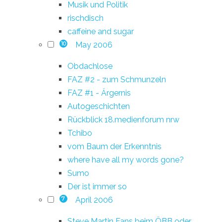
Musik und Politik
rischdisch
caffeine and sugar
May 2006
10
Obdachlose
FAZ #2 - zum Schmunzeln
FAZ #1 - Ärgernis
Autogeschichten
Rückblick 18.medienforum nrw
Tchibo
vom Baum der Erkenntnis
where have all my words gone?
Sumo
Der ist immer so
April 2006
7
Steve Martin Fans beim ÖBB oder