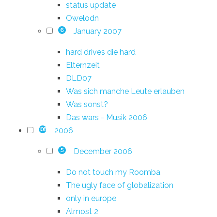
status update
Owelodn
January 2007
6
hard drives die hard
Elternzeit
DLD07
Was sich manche Leute erlauben
Was sonst?
Das wars - Musik 2006
2006
108
December 2006
5
Do not touch my Roomba
The ugly face of globalization
only in europe
Almost 2