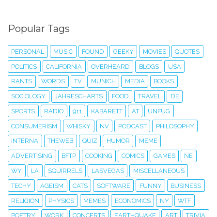
Popular Tags
PERSONAL
MUSIC
FOUND
GEEKY
MOVIES
QUOTES
POLITICS
CALIFORNIA
OVERHEARD
BLOGS
USA
RANTS
WORDS
TV
MUNICH
MEDIA
BOOKS
SOCIOLOGY
JAHRESCHARTS
FOOD
TRAVEL
DE
SPORTS
RADIO
911
KABARETT
AT
UNFUG
CONSUMERISM
WHISKY
NV
PODCAST
PHILOSOPHY
INTERNA
THEWEB
QUIZ
HUMOR
MEME
ADVERTISING
BFTP
COOKING
COMICS
GAMES
NE
WY
LA
SQUIRRELS
LASVEGAS
MISCELLANEOUS
TECHY
AGEISM
CATS
SOFTWARE
FUNNY
BUSINESS
RELIGION
PHYSICS
MEMES
ECONOMICS
NY
WTF
POETRY
WORK
CONCERTS
EARTHQUAKE
ART
TRIVIA