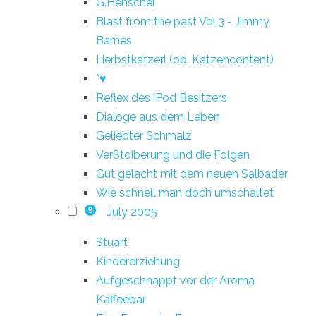
G.Henschel
Blast from the past Vol.3 - Jimmy
Barnes
Herbstkatzerl (ob. Katzencontent)
*♥
Reflex des iPod Besitzers
Dialoge aus dem Leben
Geliebter Schmalz
VerStoiberung und die Folgen
Gut gelacht mit dem neuen Salbader
Wie schnell man doch umschaltet
July 2005
9
Stuart
Kindererziehung
Aufgeschnappt vor der Aroma
Kaffeebar