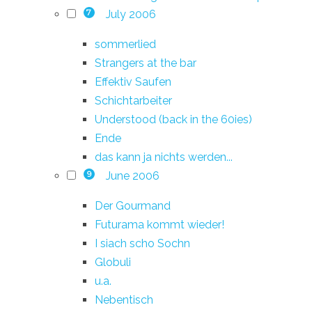
July 2006
7
sommerlied
Strangers at the bar
Effektiv Saufen
Schichtarbeiter
Understood (back in the 60ies)
Ende
das kann ja nichts werden...
June 2006
9
Der Gourmand
Futurama kommt wieder!
I siach scho Sochn
Globuli
u.a.
Nebentisch