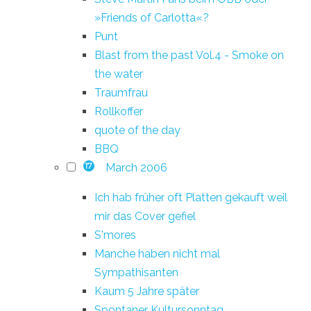
»Friends of Carlotta«?
Punt
Blast from the past Vol.4 - Smoke on
the water
Traumfrau
Rollkoffer
quote of the day
BBQ
March 2006
17
Ich hab früher oft Platten gekauft weil
mir das Cover gefiel
S'mores
Manche haben nicht mal
Sympathisanten
Kaum 5 Jahre später
Spontaner Kultursonntag