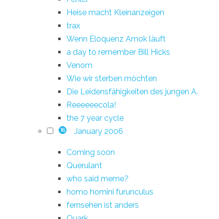
Heise macht Kleinanzeigen
trax
Wenn Eloquenz Amok läuft
a day to remember Bill Hicks
Venom
Wie wir sterben möchten
Die Leidensfähigkeiten des jungen A.
Reeeeeecola!
the 7 year cycle
January 2006
16
Coming soon
Querulant
who said meme?
homo homini furunculus
fernsehen ist anders
Quark