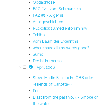
Obdachlose
FAZ #2 - zum Schmunzeln
FAZ #1 - Ärgernis
Autogeschichten
Rückblick 18.medienforum nrw
Tchibo
vom Baum der Erkenntnis
where have all my words gone?
Sumo
Der ist immer so
April 2006
7
Steve Martin Fans beim ÖBB oder
»Friends of Carlotta«?
Punt
Blast from the past Vol.4 - Smoke on
the water