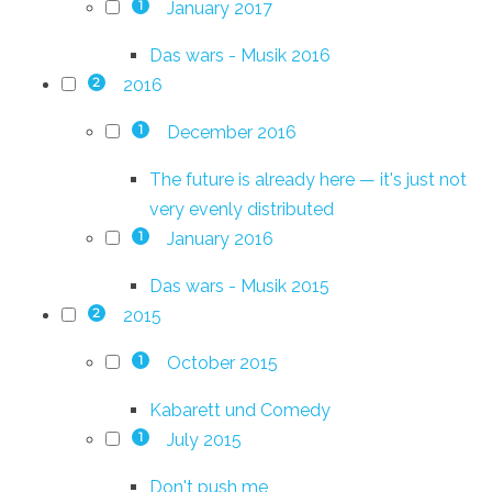
January 2017
1
Das wars - Musik 2016
2016
2
December 2016
1
The future is already here — it's just not
very evenly distributed
January 2016
1
Das wars - Musik 2015
2015
2
October 2015
1
Kabarett und Comedy
July 2015
1
Don't push me