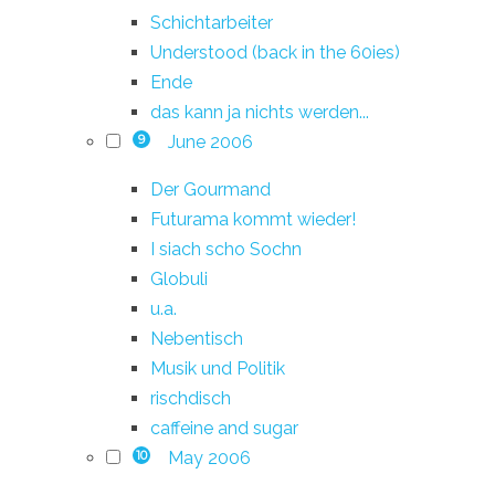
Schichtarbeiter
Understood (back in the 60ies)
Ende
das kann ja nichts werden...
June 2006
9
Der Gourmand
Futurama kommt wieder!
I siach scho Sochn
Globuli
u.a.
Nebentisch
Musik und Politik
rischdisch
caffeine and sugar
May 2006
10