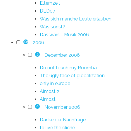
Elternzeit
DLD07
Was sich manche Leute erlauben
Was sonst?
Das wars - Musik 2006
2006
108
December 2006
5
Do not touch my Roomba
The ugly face of globalization
only in europe
Almost 2
Almost
November 2006
4
Danke der Nachfrage
to live the cliché