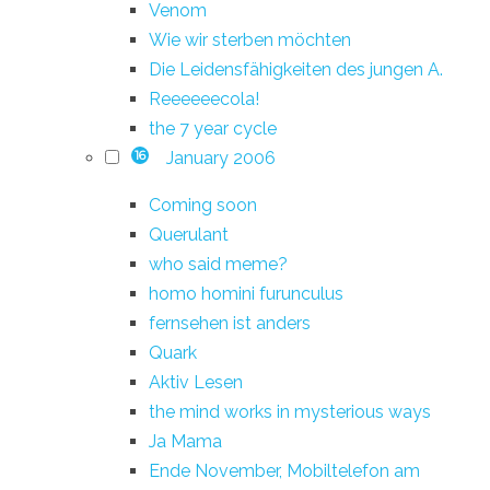
Venom
Wie wir sterben möchten
Die Leidensfähigkeiten des jungen A.
Reeeeeecola!
the 7 year cycle
January 2006
16
Coming soon
Querulant
who said meme?
homo homini furunculus
fernsehen ist anders
Quark
Aktiv Lesen
the mind works in mysterious ways
Ja Mama
Ende November, Mobiltelefon am