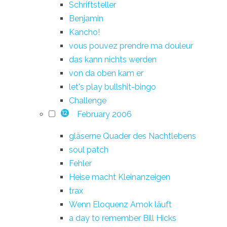
Schriftsteller
Benjamin
Kancho!
vous pouvez prendre ma douleur
das kann nichts werden
von da oben kam er
let's play bullshit-bingo
Challenge
February 2006
12
gläserne Quader des Nachtlebens
soul patch
Fehler
Heise macht Kleinanzeigen
trax
Wenn Eloquenz Amok läuft
a day to remember Bill Hicks