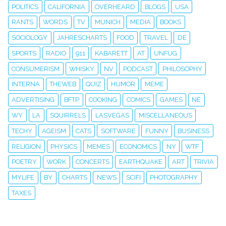
POLITICS
CALIFORNIA
OVERHEARD
BLOGS
USA
RANTS
WORDS
TV
MUNICH
MEDIA
BOOKS
SOCIOLOGY
JAHRESCHARTS
FOOD
TRAVEL
DE
SPORTS
RADIO
911
KABARETT
AT
UNFUG
CONSUMERISM
WHISKY
NV
PODCAST
PHILOSOPHY
INTERNA
THEWEB
QUIZ
HUMOR
MEME
ADVERTISING
BFTP
COOKING
COMICS
GAMES
NE
WY
LA
SQUIRRELS
LASVEGAS
MISCELLANEOUS
TECHY
AGEISM
CATS
SOFTWARE
FUNNY
BUSINESS
RELIGION
PHYSICS
MEMES
ECONOMICS
NY
WTF
POETRY
WORK
CONCERTS
EARTHQUAKE
ART
TRIVIA
MYLIFE
BY
CHARTS
NEWS
SCIFI
PHOTOGRAPHY
TAXES