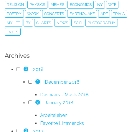
RELIGION
PHYSICS
MEMES
ECONOMICS
NY
WTF
POETRY
WORK
CONCERTS
EARTHQUAKE
ART
TRIVIA
MYLIFE
BY
CHARTS
NEWS
SCIFI
PHOTOGRAPHY
TAXES
Archives
2018
3
December 2018
1
Das wars - Musik 2018
January 2018
2
Arbeitsleben
Favorite Limmericks
2017
3