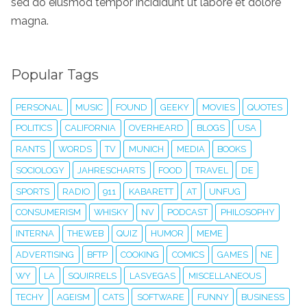
sed do eiusmod tempor incididunt ut labore et dolore
magna.
Popular Tags
PERSONAL
MUSIC
FOUND
GEEKY
MOVIES
QUOTES
POLITICS
CALIFORNIA
OVERHEARD
BLOGS
USA
RANTS
WORDS
TV
MUNICH
MEDIA
BOOKS
SOCIOLOGY
JAHRESCHARTS
FOOD
TRAVEL
DE
SPORTS
RADIO
911
KABARETT
AT
UNFUG
CONSUMERISM
WHISKY
NV
PODCAST
PHILOSOPHY
INTERNA
THEWEB
QUIZ
HUMOR
MEME
ADVERTISING
BFTP
COOKING
COMICS
GAMES
NE
WY
LA
SQUIRRELS
LASVEGAS
MISCELLANEOUS
TECHY
AGEISM
CATS
SOFTWARE
FUNNY
BUSINESS