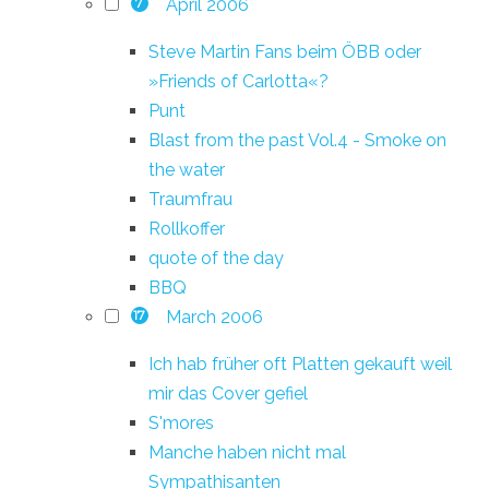
April 2006
7
Steve Martin Fans beim ÖBB oder
»Friends of Carlotta«?
Punt
Blast from the past Vol.4 - Smoke on
the water
Traumfrau
Rollkoffer
quote of the day
BBQ
March 2006
17
Ich hab früher oft Platten gekauft weil
mir das Cover gefiel
S'mores
Manche haben nicht mal
Sympathisanten