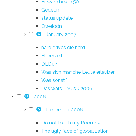
Er wäre heute 50
Gedeon
status update
Owelodn
January 2007
6
hard drives die hard
Elternzeit
DLD07
Was sich manche Leute erlauben
Was sonst?
Das wars - Musik 2006
2006
108
December 2006
5
Do not touch my Roomba
The ugly face of globalization