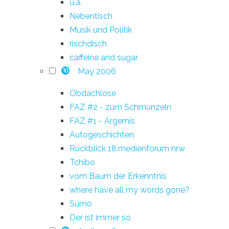
u.a.
Nebentisch
Musik und Politik
rischdisch
caffeine and sugar
May 2006
10
Obdachlose
FAZ #2 - zum Schmunzeln
FAZ #1 - Ärgernis
Autogeschichten
Rückblick 18.medienforum nrw
Tchibo
vom Baum der Erkenntnis
where have all my words gone?
Sumo
Der ist immer so