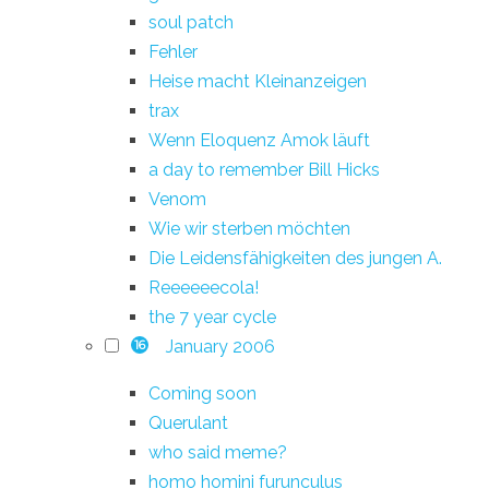
soul patch
Fehler
Heise macht Kleinanzeigen
trax
Wenn Eloquenz Amok läuft
a day to remember Bill Hicks
Venom
Wie wir sterben möchten
Die Leidensfähigkeiten des jungen A.
Reeeeeecola!
the 7 year cycle
January 2006
16
Coming soon
Querulant
who said meme?
homo homini furunculus