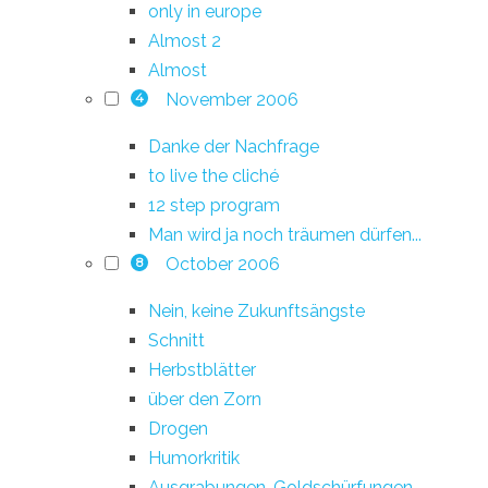
only in europe
Almost 2
Almost
November 2006
4
Danke der Nachfrage
to live the cliché
12 step program
Man wird ja noch träumen dürfen...
October 2006
8
Nein, keine Zukunftsängste
Schnitt
Herbstblätter
über den Zorn
Drogen
Humorkritik
Ausgrabungen, Goldschürfungen