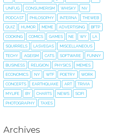
UNFUG
CONSUMERISM
WHISKY
NV
PODCAST
PHILOSOPHY
INTERNA
THEWEB
QUIZ
HUMOR
MEME
ADVERTISING
BFTP
COOKING
COMICS
GAMES
NE
WY
LA
SQUIRRELS
LASVEGAS
MISCELLANEOUS
TECHY
AGEISM
CATS
SOFTWARE
FUNNY
BUSINESS
RELIGION
PHYSICS
MEMES
ECONOMICS
NY
WTF
POETRY
WORK
CONCERTS
EARTHQUAKE
ART
TRIVIA
MYLIFE
BY
CHARTS
NEWS
SCIFI
PHOTOGRAPHY
TAXES
Archives