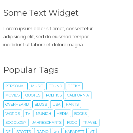
Some Text Widget
Lorem ipsum dolor sit amet, consectetur
adipisicing elit, sed do eiusmod tempor
incididunt ut labore et dolore magna.
Popular Tags
PERSONAL
MUSIC
FOUND
GEEKY
MOVIES
QUOTES
POLITICS
CALIFORNIA
OVERHEARD
BLOGS
USA
RANTS
WORDS
TV
MUNICH
MEDIA
BOOKS
SOCIOLOGY
JAHRESCHARTS
FOOD
TRAVEL
DE
SPORTS
RADIO
911
KABARETT
AT