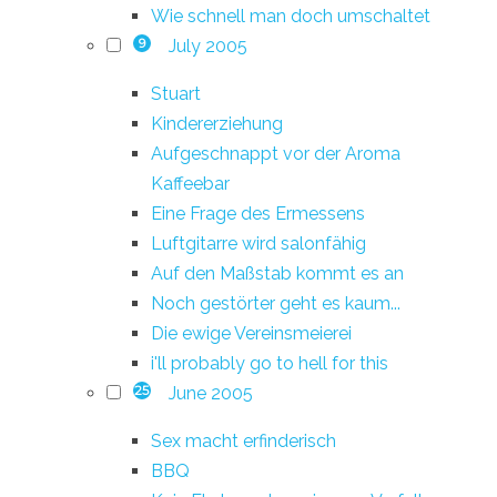
Wie schnell man doch umschaltet
July 2005
9
Stuart
Kindererziehung
Aufgeschnappt vor der Aroma
Kaffeebar
Eine Frage des Ermessens
Luftgitarre wird salonfähig
Auf den Maßstab kommt es an
Noch gestörter geht es kaum...
Die ewige Vereinsmeierei
i'll probably go to hell for this
June 2005
25
Sex macht erfinderisch
BBQ