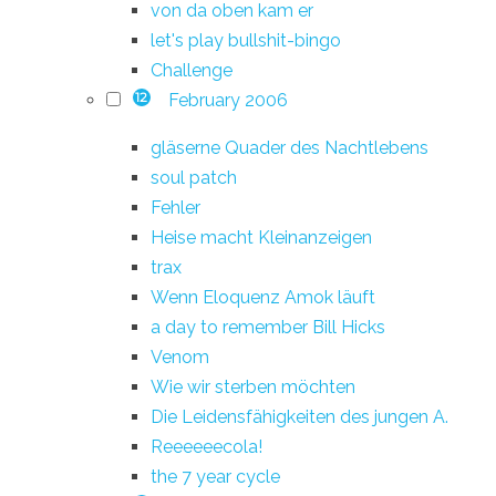
von da oben kam er
let's play bullshit-bingo
Challenge
February 2006
12
gläserne Quader des Nachtlebens
soul patch
Fehler
Heise macht Kleinanzeigen
trax
Wenn Eloquenz Amok läuft
a day to remember Bill Hicks
Venom
Wie wir sterben möchten
Die Leidensfähigkeiten des jungen A.
Reeeeeecola!
the 7 year cycle