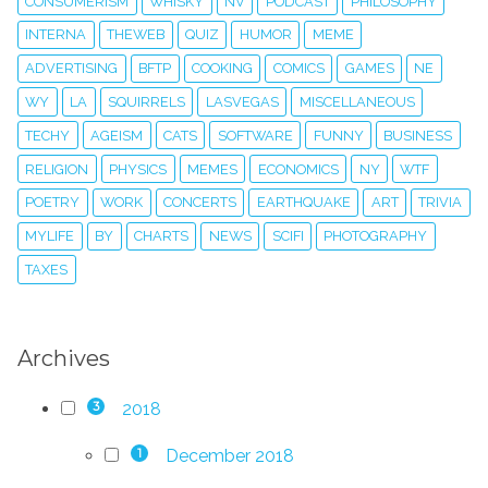
CONSUMERISM
WHISKY
NV
PODCAST
PHILOSOPHY
INTERNA
THEWEB
QUIZ
HUMOR
MEME
ADVERTISING
BFTP
COOKING
COMICS
GAMES
NE
WY
LA
SQUIRRELS
LASVEGAS
MISCELLANEOUS
TECHY
AGEISM
CATS
SOFTWARE
FUNNY
BUSINESS
RELIGION
PHYSICS
MEMES
ECONOMICS
NY
WTF
POETRY
WORK
CONCERTS
EARTHQUAKE
ART
TRIVIA
MYLIFE
BY
CHARTS
NEWS
SCIFI
PHOTOGRAPHY
TAXES
Archives
2018
3
December 2018
1