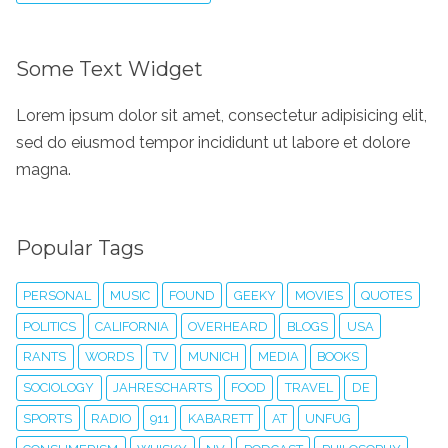
Some Text Widget
Lorem ipsum dolor sit amet, consectetur adipisicing elit,
sed do eiusmod tempor incididunt ut labore et dolore
magna.
Popular Tags
PERSONAL
MUSIC
FOUND
GEEKY
MOVIES
QUOTES
POLITICS
CALIFORNIA
OVERHEARD
BLOGS
USA
RANTS
WORDS
TV
MUNICH
MEDIA
BOOKS
SOCIOLOGY
JAHRESCHARTS
FOOD
TRAVEL
DE
SPORTS
RADIO
911
KABARETT
AT
UNFUG