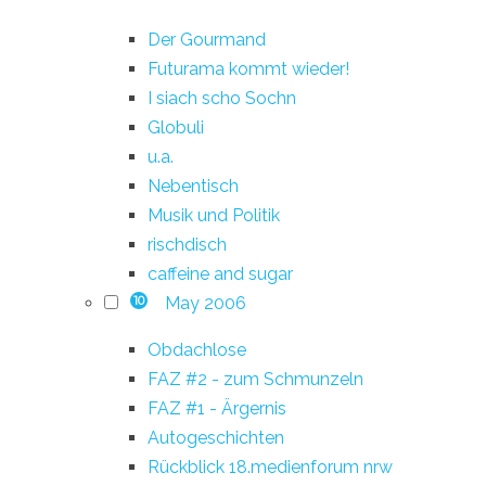
Der Gourmand
Futurama kommt wieder!
I siach scho Sochn
Globuli
u.a.
Nebentisch
Musik und Politik
rischdisch
caffeine and sugar
May 2006
10
Obdachlose
FAZ #2 - zum Schmunzeln
FAZ #1 - Ärgernis
Autogeschichten
Rückblick 18.medienforum nrw