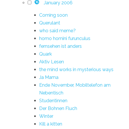
January 2006
16
Coming soon
Querulant
who said meme?
homo homini furunculus
fernsehen ist anders
Quark
Aktiv Lesen
the mind works in mysterious ways
Ja Mama
Ende November, Mobiltelefon am
Nebentisch
Studentinnen
Der Bohnen Fluch
Winter
Kill a kitten