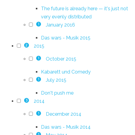
The future is already here — it's just not
very evenly distributed
January 2016
1
Das wars - Musik 2015
2015
2
October 2015
1
Kabarett und Comedy
July 2015
1
Don't push me
2014
3
December 2014
1
Das wars - Musik 2014
1