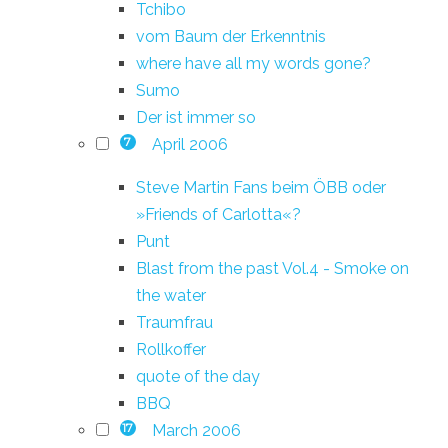
Tchibo
vom Baum der Erkenntnis
where have all my words gone?
Sumo
Der ist immer so
April 2006
7
Steve Martin Fans beim ÖBB oder
»Friends of Carlotta«?
Punt
Blast from the past Vol.4 - Smoke on
the water
Traumfrau
Rollkoffer
quote of the day
BBQ
March 2006
17