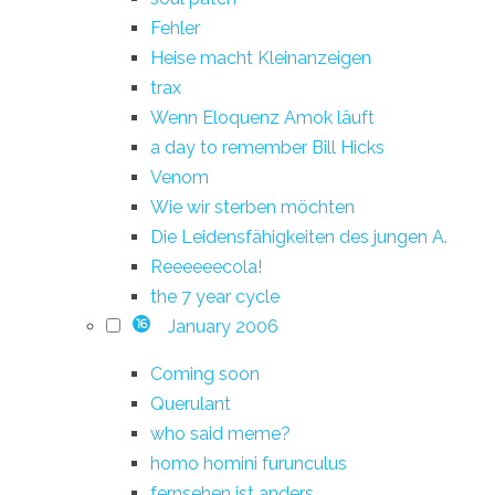
Fehler
Heise macht Kleinanzeigen
trax
Wenn Eloquenz Amok läuft
a day to remember Bill Hicks
Venom
Wie wir sterben möchten
Die Leidensfähigkeiten des jungen A.
Reeeeeecola!
the 7 year cycle
January 2006
16
Coming soon
Querulant
who said meme?
homo homini furunculus
fernsehen ist anders