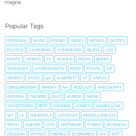
magna.
Popular Tags
PERSONAL
MUSIC
FOUND
GEEKY
MOVIES
QUOTES
POLITICS
CALIFORNIA
OVERHEARD
BLOGS
USA
RANTS
WORDS
TV
MUNICH
MEDIA
BOOKS
SOCIOLOGY
JAHRESCHARTS
FOOD
TRAVEL
DE
SPORTS
RADIO
911
KABARETT
AT
UNFUG
CONSUMERISM
WHISKY
NV
PODCAST
PHILOSOPHY
INTERNA
THEWEB
QUIZ
HUMOR
MEME
ADVERTISING
BFTP
COOKING
COMICS
GAMES
NE
WY
LA
SQUIRRELS
LASVEGAS
MISCELLANEOUS
TECHY
AGEISM
CATS
SOFTWARE
FUNNY
BUSINESS
RELIGION
PHYSICS
MEMES
ECONOMICS
NY
WTF