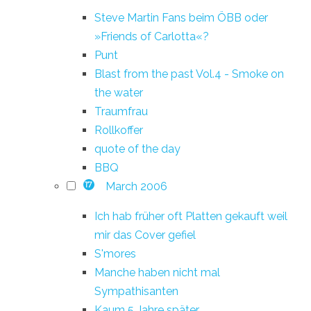
Steve Martin Fans beim ÖBB oder
»Friends of Carlotta«?
Punt
Blast from the past Vol.4 - Smoke on
the water
Traumfrau
Rollkoffer
quote of the day
BBQ
March 2006
17
Ich hab früher oft Platten gekauft weil
mir das Cover gefiel
S'mores
Manche haben nicht mal
Sympathisanten
Kaum 5 Jahre später