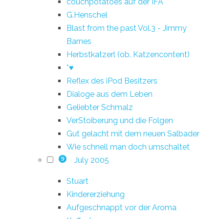
couchpotatoes auf der IFA
G.Henschel
Blast from the past Vol.3 - Jimmy
Barnes
Herbstkatzerl (ob. Katzencontent)
*♥
Reflex des iPod Besitzers
Dialoge aus dem Leben
Geliebter Schmalz
VerStoiberung und die Folgen
Gut gelacht mit dem neuen Salbader
Wie schnell man doch umschaltet
July 2005
9
Stuart
Kindererziehung
Aufgeschnappt vor der Aroma