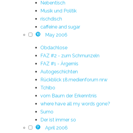
Nebentisch
Musik und Politik
rischdisch
caffeine and sugar
May 2006
10
Obdachlose
FAZ #2 - zum Schmunzeln
FAZ #1 - Ärgernis
Autogeschichten
Rückblick 18.medienforum nrw
Tchibo
vom Baum der Erkenntnis
where have all my words gone?
Sumo
Der ist immer so
April 2006
7