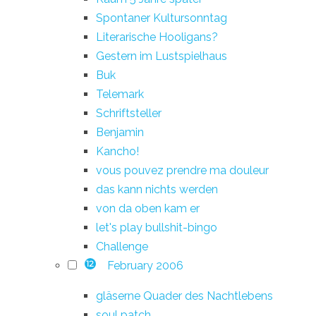
Spontaner Kultursonntag
Literarische Hooligans?
Gestern im Lustspielhaus
Buk
Telemark
Schriftsteller
Benjamin
Kancho!
vous pouvez prendre ma douleur
das kann nichts werden
von da oben kam er
let's play bullshit-bingo
Challenge
February 2006
12
gläserne Quader des Nachtlebens
soul patch