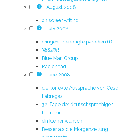
August 2008
1
on screenwriting
July 2008
4
dringend benötigte parodien (1)
*@&#%!
Blue Man Group
Radiohead
June 2008
5
die korrekte Aussprache von Cesc
Fàbregas
32. Tage der deutschsprachigen
Literatur
ein kleiner wunsch
Besser als die Morgenzeitung