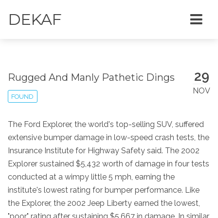
DEKAF
29
Rugged And Manly Pathetic Dings
NOV
FOUND
The Ford Explorer, the world's top-selling SUV, suffered
extensive bumper damage in low-speed crash tests, the
Insurance Institute for Highway Safety said. The 2002
Explorer sustained $5,432 worth of damage in four tests
conducted at a wimpy little 5 mph, earning the
institute's lowest rating for bumper performance. Like
the Explorer, the 2002 Jeep Liberty earned the lowest,
"poor" rating after sustaining $5,667 in damage. In similar