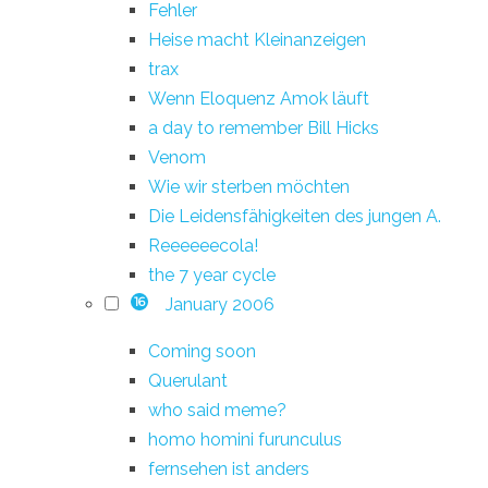
Fehler
Heise macht Kleinanzeigen
trax
Wenn Eloquenz Amok läuft
a day to remember Bill Hicks
Venom
Wie wir sterben möchten
Die Leidensfähigkeiten des jungen A.
Reeeeeecola!
the 7 year cycle
January 2006
16
Coming soon
Querulant
who said meme?
homo homini furunculus
fernsehen ist anders