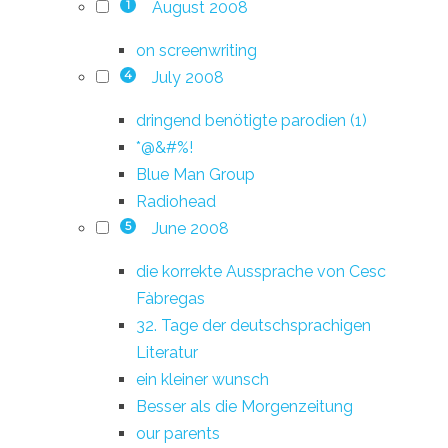
August 2008
1
on screenwriting
July 2008
4
dringend benötigte parodien (1)
*@&#%!
Blue Man Group
Radiohead
June 2008
5
die korrekte Aussprache von Cesc
Fàbregas
32. Tage der deutschsprachigen
Literatur
ein kleiner wunsch
Besser als die Morgenzeitung
our parents