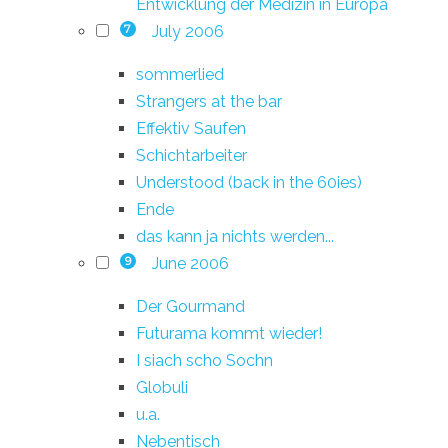
Entwicklung der Medizin in Europa
July 2006
7
sommerlied
Strangers at the bar
Effektiv Saufen
Schichtarbeiter
Understood (back in the 60ies)
Ende
das kann ja nichts werden...
June 2006
9
Der Gourmand
Futurama kommt wieder!
I siach scho Sochn
Globuli
u.a.
Nebentisch