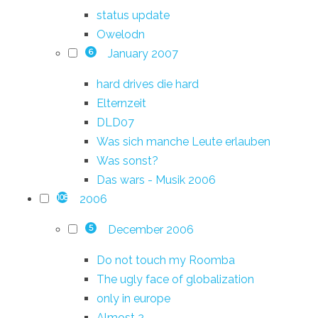
status update
Owelodn
January 2007
6
hard drives die hard
Elternzeit
DLD07
Was sich manche Leute erlauben
Was sonst?
Das wars - Musik 2006
2006
108
December 2006
5
Do not touch my Roomba
The ugly face of globalization
only in europe
Almost 2