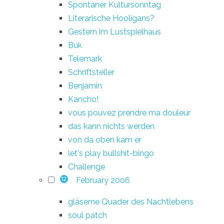
Spontaner Kultursonntag
Literarische Hooligans?
Gestern im Lustspielhaus
Buk
Telemark
Schriftsteller
Benjamin
Kancho!
vous pouvez prendre ma douleur
das kann nichts werden
von da oben kam er
let's play bullshit-bingo
Challenge
February 2006
12
gläserne Quader des Nachtlebens
soul patch