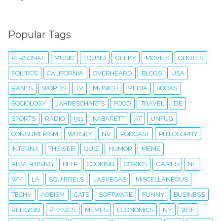
Popular Tags
PERSONAL
MUSIC
FOUND
GEEKY
MOVIES
QUOTES
POLITICS
CALIFORNIA
OVERHEARD
BLOGS
USA
RANTS
WORDS
TV
MUNICH
MEDIA
BOOKS
SOCIOLOGY
JAHRESCHARTS
FOOD
TRAVEL
DE
SPORTS
RADIO
911
KABARETT
AT
UNFUG
CONSUMERISM
WHISKY
NV
PODCAST
PHILOSOPHY
INTERNA
THEWEB
QUIZ
HUMOR
MEME
ADVERTISING
BFTP
COOKING
COMICS
GAMES
NE
WY
LA
SQUIRRELS
LASVEGAS
MISCELLANEOUS
TECHY
AGEISM
CATS
SOFTWARE
FUNNY
BUSINESS
RELIGION
PHYSICS
MEMES
ECONOMICS
NY
WTF