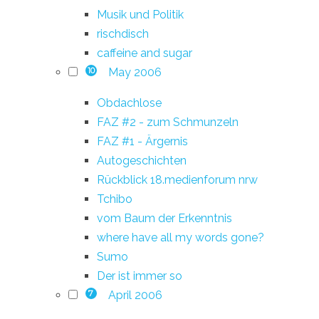
Musik und Politik
rischdisch
caffeine and sugar
May 2006
10
Obdachlose
FAZ #2 - zum Schmunzeln
FAZ #1 - Ärgernis
Autogeschichten
Rückblick 18.medienforum nrw
Tchibo
vom Baum der Erkenntnis
where have all my words gone?
Sumo
Der ist immer so
April 2006
7