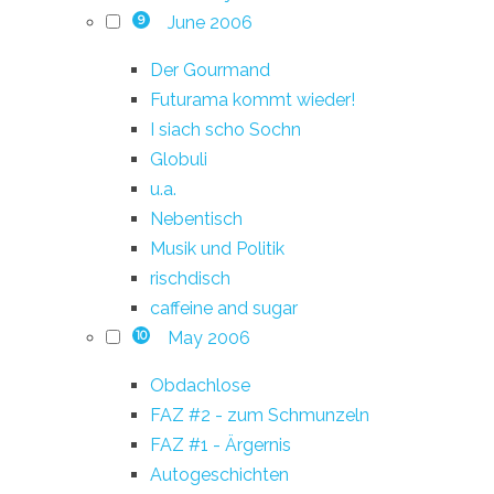
June 2006
9
Der Gourmand
Futurama kommt wieder!
I siach scho Sochn
Globuli
u.a.
Nebentisch
Musik und Politik
rischdisch
caffeine and sugar
May 2006
10
Obdachlose
FAZ #2 - zum Schmunzeln
FAZ #1 - Ärgernis
Autogeschichten