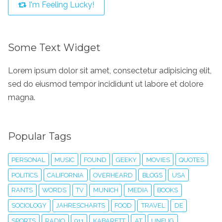
I'm Feeling Lucky!
Some Text Widget
Lorem ipsum dolor sit amet, consectetur adipisicing elit,
sed do eiusmod tempor incididunt ut labore et dolore
magna.
Popular Tags
PERSONAL
MUSIC
FOUND
GEEKY
MOVIES
QUOTES
POLITICS
CALIFORNIA
OVERHEARD
BLOGS
USA
RANTS
WORDS
TV
MUNICH
MEDIA
BOOKS
SOCIOLOGY
JAHRESCHARTS
FOOD
TRAVEL
DE
SPORTS
RADIO
911
KABARETT
AT
UNFUG