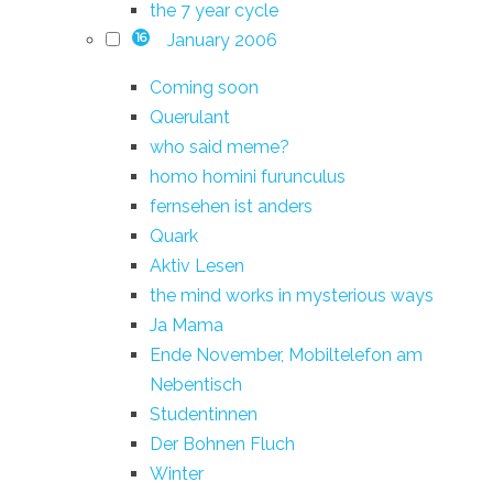
the 7 year cycle
January 2006
16
Coming soon
Querulant
who said meme?
homo homini furunculus
fernsehen ist anders
Quark
Aktiv Lesen
the mind works in mysterious ways
Ja Mama
Ende November, Mobiltelefon am
Nebentisch
Studentinnen
Der Bohnen Fluch
Winter