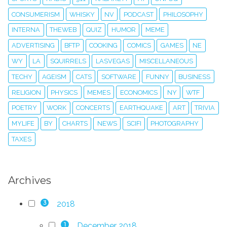
CONSUMERISM
WHISKY
NV
PODCAST
PHILOSOPHY
INTERNA
THEWEB
QUIZ
HUMOR
MEME
ADVERTISING
BFTP
COOKING
COMICS
GAMES
NE
WY
LA
SQUIRRELS
LASVEGAS
MISCELLANEOUS
TECHY
AGEISM
CATS
SOFTWARE
FUNNY
BUSINESS
RELIGION
PHYSICS
MEMES
ECONOMICS
NY
WTF
POETRY
WORK
CONCERTS
EARTHQUAKE
ART
TRIVIA
MYLIFE
BY
CHARTS
NEWS
SCIFI
PHOTOGRAPHY
TAXES
Archives
2018
3
December 2018
1