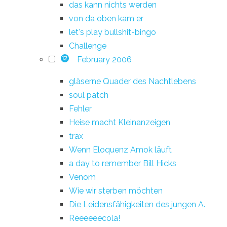
das kann nichts werden
von da oben kam er
let's play bullshit-bingo
Challenge
February 2006
12
gläserne Quader des Nachtlebens
soul patch
Fehler
Heise macht Kleinanzeigen
trax
Wenn Eloquenz Amok läuft
a day to remember Bill Hicks
Venom
Wie wir sterben möchten
Die Leidensfähigkeiten des jungen A.
Reeeeeecola!