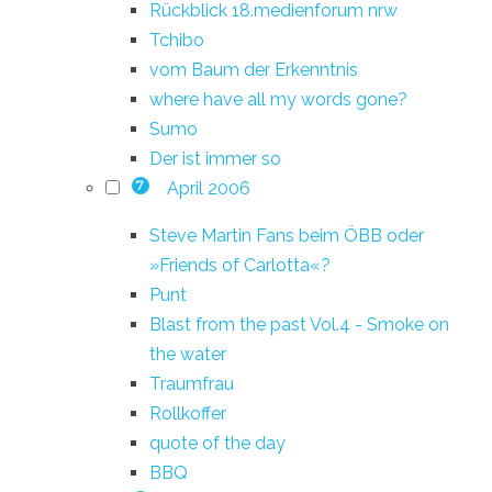
Rückblick 18.medienforum nrw
Tchibo
vom Baum der Erkenntnis
where have all my words gone?
Sumo
Der ist immer so
April 2006
7
Steve Martin Fans beim ÖBB oder
»Friends of Carlotta«?
Punt
Blast from the past Vol.4 - Smoke on
the water
Traumfrau
Rollkoffer
quote of the day
BBQ