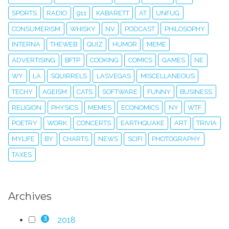
SPORTS
RADIO
911
KABARETT
AT
UNFUG
CONSUMERISM
WHISKY
NV
PODCAST
PHILOSOPHY
INTERNA
THEWEB
QUIZ
HUMOR
MEME
ADVERTISING
BFTP
COOKING
COMICS
GAMES
NE
WY
LA
SQUIRRELS
LASVEGAS
MISCELLANEOUS
TECHY
AGEISM
CATS
SOFTWARE
FUNNY
BUSINESS
RELIGION
PHYSICS
MEMES
ECONOMICS
NY
WTF
POETRY
WORK
CONCERTS
EARTHQUAKE
ART
TRIVIA
MYLIFE
BY
CHARTS
NEWS
SCIFI
PHOTOGRAPHY
TAXES
Archives
2018
3