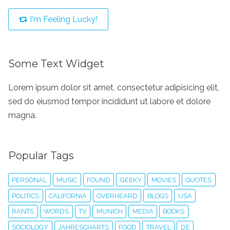
I'm Feeling Lucky!
Some Text Widget
Lorem ipsum dolor sit amet, consectetur adipisicing elit,
sed do eiusmod tempor incididunt ut labore et dolore
magna.
Popular Tags
PERSONAL
MUSIC
FOUND
GEEKY
MOVIES
QUOTES
POLITICS
CALIFORNIA
OVERHEARD
BLOGS
USA
RANTS
WORDS
TV
MUNICH
MEDIA
BOOKS
SOCIOLOGY
JAHRESCHARTS
FOOD
TRAVEL
DE