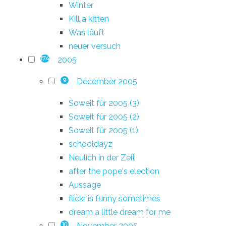
Winter
Kill a kitten
Was läuft
neuer versuch
2005
174
December 2005
9
Soweit für 2005 (3)
Soweit für 2005 (2)
Soweit für 2005 (1)
schooldayz
Neulich in der Zeit
after the pope's election
Aussage
flickr is funny sometimes
dream a little dream for me
November 2005
10