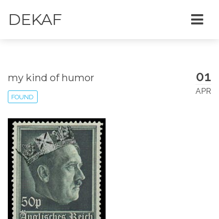
DEKAF
01
my kind of humor
APR
FOUND