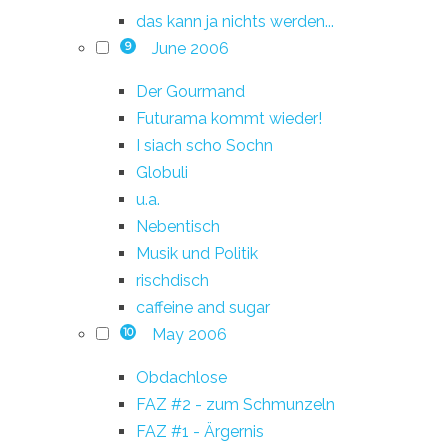
das kann ja nichts werden...
June 2006
9
Der Gourmand
Futurama kommt wieder!
I siach scho Sochn
Globuli
u.a.
Nebentisch
Musik und Politik
rischdisch
caffeine and sugar
May 2006
10
Obdachlose
FAZ #2 - zum Schmunzeln
FAZ #1 - Ärgernis