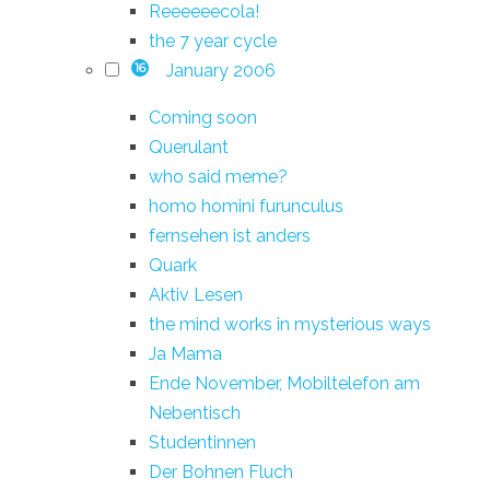
Reeeeeecola!
the 7 year cycle
January 2006
16
Coming soon
Querulant
who said meme?
homo homini furunculus
fernsehen ist anders
Quark
Aktiv Lesen
the mind works in mysterious ways
Ja Mama
Ende November, Mobiltelefon am
Nebentisch
Studentinnen
Der Bohnen Fluch