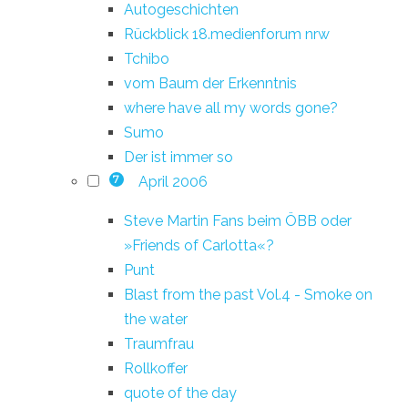
Autogeschichten
Rückblick 18.medienforum nrw
Tchibo
vom Baum der Erkenntnis
where have all my words gone?
Sumo
Der ist immer so
April 2006
7
Steve Martin Fans beim ÖBB oder
»Friends of Carlotta«?
Punt
Blast from the past Vol.4 - Smoke on
the water
Traumfrau
Rollkoffer
quote of the day