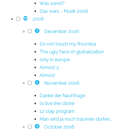
Was sonst?
Das wars - Musik 2006
2006
108
December 2006
5
Do not touch my Roomba
The ugly face of globalization
only in europe
Almost 2
Almost
November 2006
4
Danke der Nachfrage
to live the cliché
12 step program
Man wird ja noch träumen dürfen...
October 2006
8