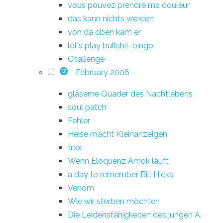
vous pouvez prendre ma douleur
das kann nichts werden
von da oben kam er
let's play bullshit-bingo
Challenge
February 2006
12
gläserne Quader des Nachtlebens
soul patch
Fehler
Heise macht Kleinanzeigen
trax
Wenn Eloquenz Amok läuft
a day to remember Bill Hicks
Venom
Wie wir sterben möchten
Die Leidensfähigkeiten des jungen A.