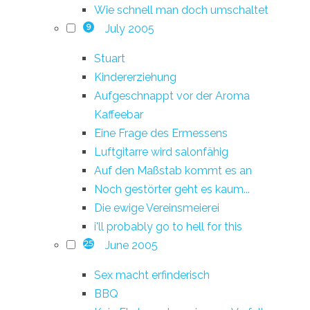
Wie schnell man doch umschaltet
July 2005
9
Stuart
Kindererziehung
Aufgeschnappt vor der Aroma
Kaffeebar
Eine Frage des Ermessens
Luftgitarre wird salonfähig
Auf den Maßstab kommt es an
Noch gestörter geht es kaum...
Die ewige Vereinsmeierei
i'll probably go to hell for this
June 2005
25
Sex macht erfinderisch
BBQ