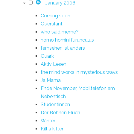
January 2006
16
Coming soon
Querulant
who said meme?
homo homini furunculus
fernsehen ist anders
Quark
Aktiv Lesen
the mind works in mysterious ways
Ja Mama
Ende November, Mobiltelefon am
Nebentisch
Studentinnen
Der Bohnen Fluch
Winter
Kill a kitten