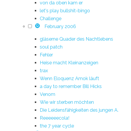
von da oben kam er
let's play bullshit-bingo
Challenge
February 2006
12
gläserne Quader des Nachtlebens
soul patch
Fehler
Heise macht Kleinanzeigen
trax
Wenn Eloquenz Amok läuft
a day to remember Bill Hicks
Venom
Wie wir sterben möchten
Die Leidensfähigkeiten des jungen A.
Reeeeeecola!
the 7 year cycle