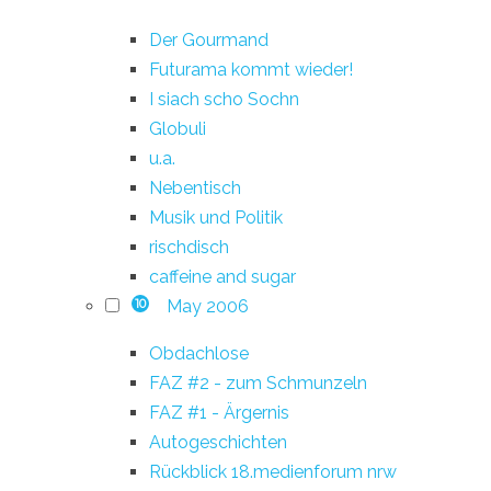
Der Gourmand
Futurama kommt wieder!
I siach scho Sochn
Globuli
u.a.
Nebentisch
Musik und Politik
rischdisch
caffeine and sugar
May 2006
10
Obdachlose
FAZ #2 - zum Schmunzeln
FAZ #1 - Ärgernis
Autogeschichten
Rückblick 18.medienforum nrw