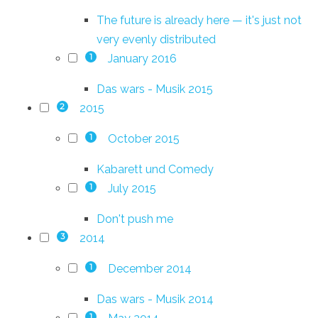
The future is already here — it's just not
very evenly distributed
January 2016
1
Das wars - Musik 2015
2015
2
October 2015
1
Kabarett und Comedy
July 2015
1
Don't push me
2014
3
December 2014
1
Das wars - Musik 2014
1