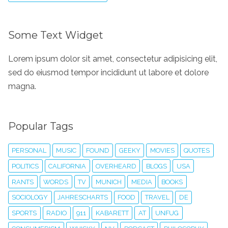
Some Text Widget
Lorem ipsum dolor sit amet, consectetur adipisicing elit,
sed do eiusmod tempor incididunt ut labore et dolore
magna.
Popular Tags
PERSONAL
MUSIC
FOUND
GEEKY
MOVIES
QUOTES
POLITICS
CALIFORNIA
OVERHEARD
BLOGS
USA
RANTS
WORDS
TV
MUNICH
MEDIA
BOOKS
SOCIOLOGY
JAHRESCHARTS
FOOD
TRAVEL
DE
SPORTS
RADIO
911
KABARETT
AT
UNFUG