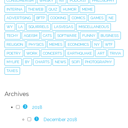
CONSUMERISM
WHISKY
NV
PODCAST
PHILOSOPHY
INTERNA
THEWEB
QUIZ
HUMOR
MEME
ADVERTISING
BFTP
COOKING
COMICS
GAMES
NE
WY
LA
SQUIRRELS
LASVEGAS
MISCELLANEOUS
TECHY
AGEISM
CATS
SOFTWARE
FUNNY
BUSINESS
RELIGION
PHYSICS
MEMES
ECONOMICS
NY
WTF
POETRY
WORK
CONCERTS
EARTHQUAKE
ART
TRIVIA
MYLIFE
BY
CHARTS
NEWS
SCIFI
PHOTOGRAPHY
TAXES
Archives
2018
3
December 2018
1