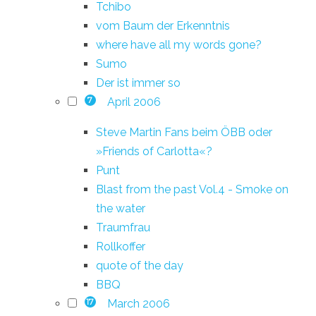
Tchibo
vom Baum der Erkenntnis
where have all my words gone?
Sumo
Der ist immer so
April 2006
7
Steve Martin Fans beim ÖBB oder
»Friends of Carlotta«?
Punt
Blast from the past Vol.4 - Smoke on
the water
Traumfrau
Rollkoffer
quote of the day
BBQ
March 2006
17